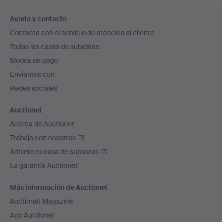
Navegación
Ayuda y contacto
en
Contacta con el servicio de atención al cliente
el
Todas las casas de subastas
pie
Modos de pago
de
Enviamos con
página
Redes sociales
Auctionet
Acerca de Auctionet
Trabaja con nosotros
Adhiere tu casa de subastas
La garantía Auctionet
Más información de Auctionet
Auctionet Magazine
App Auctionet