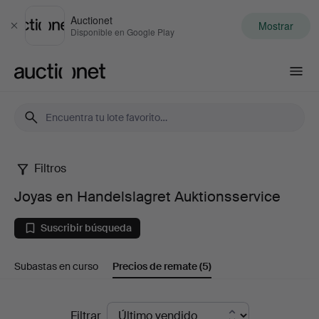
Auctionet
Mostrar
Cerrar
Disponible en Google Play
Auctionet.com
Filtros
Joyas
Joyas en Handelslagret Auktionsservice
en
Suscribir búsqueda
Handelslagret
Subastas en curso
Precios de remate
(5)
Auktionsservice
Precios
Filtrar