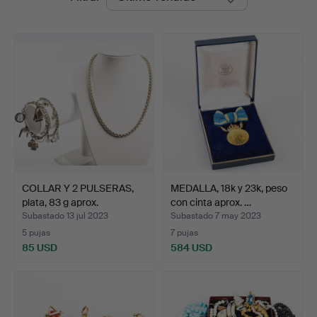
de
remate
COLLAR Y 2 PULSERAS,
MEDALLA, 18k y 23k, peso
plata, 83 g aprox.
con cinta aprox. …
Subastado 13 jul 2023
Subastado 7 may 2023
5 pujas
7 pujas
85 USD
584 USD