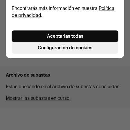
Encontrarás más información en nuestra
Política
JOYERÍA, Lote, i.a. collares,
de privacidad
.
relojes de p…
Subastado 11 feb 2023
5 pujas
Aceptarlas todas
53 USD
Configuración de cookies
Suscribir búsqueda
Archivo de subastas
Estás buscando en el archivo de subastas concluidas.
Mostrar las subastas en curso.