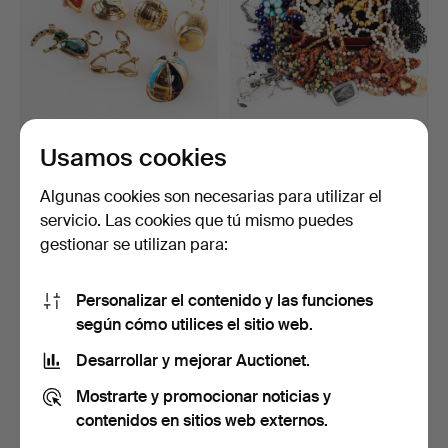
Usamos cookies
DIJES / COLGANTE, oro
JOYERÍA, Lote, incluyendo
18k, 8,70 g.
collares y broch…
Subastado 23 feb 2023
Subastado 17 feb 2023
Algunas cookies son necesarias para utilizar el
4 pujas
4 pujas
servicio. Las cookies que tú mismo puedes
288 USD
43 USD
gestionar se utilizan para:
Personalizar el contenido y las funciones
según cómo utilices el sitio web.
Desarrollar y mejorar Auctionet.
Mostrarte y promocionar noticias y
contenidos en sitios web externos.