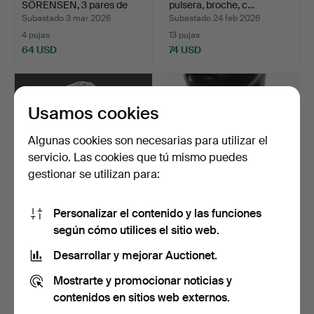
SÖRENSEN, 3 pares de
pulsera, broche, c…
pendien…
Subastado 3 mar 2026
Subastado 24 feb 2026
4 pujas
13 pujas
64 USD
74 USD
Usamos cookies
Algunas cookies son necesarias para utilizar el
servicio. Las cookies que tú mismo puedes
gestionar se utilizan para:
Personalizar el contenido y las funciones
LOT SILVER, dos collares y
PAMELA WILSON (FÖDD
según cómo utilices el sitio web.
un anillo.
AUSTRALIEN 1954). Coll…
Subastado 23 feb 2026
Subastado 23 feb 2026
Desarrollar y mejorar Auctionet.
7 pujas
6 pujas
Mostrarte y promocionar noticias y
59 USD
159 USD
contenidos en sitios web externos.