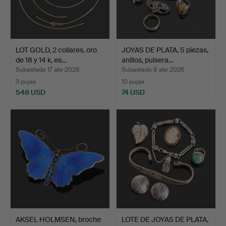
LOT GOLD, 2 collares, oro
JOYAS DE PLATA, 5 piezas,
de 18 y 14 k, es…
anillos, pulsera…
Subastado 17 abr 2026
Subastado 8 abr 2026
3 pujas
10 pujas
548 USD
74 USD
AKSEL HOLMSEN, broche
LOTE DE JOYAS DE PLATA,