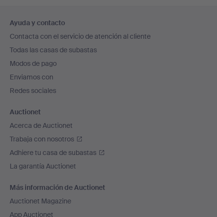
Navegación
Ayuda y contacto
en
Contacta con el servicio de atención al cliente
el
Todas las casas de subastas
pie
Modos de pago
de
Enviamos con
página
Redes sociales
Auctionet
Acerca de Auctionet
Trabaja con nosotros
Adhiere tu casa de subastas
La garantía Auctionet
Más información de Auctionet
Auctionet Magazine
App Auctionet