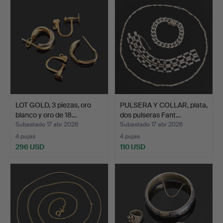
LOT GOLD, 3 piezas, oro
PULSERA Y COLLAR, plata,
blanco y oro de 18…
dos pulseras Fant…
Subastado 17 abr 2026
Subastado 17 abr 2026
4 pujas
4 pujas
296 USD
110 USD