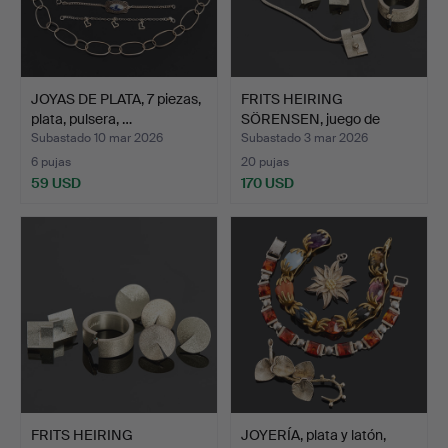
JOYAS DE PLATA, 7 piezas,
FRITS HEIRING
plata, pulsera, …
SÖRENSEN, juego de
joyas, 1 …
Subastado 10 mar 2026
Subastado 3 mar 2026
6 pujas
20 pujas
59 USD
170 USD
FRITS HEIRING
JOYERÍA, plata y latón,