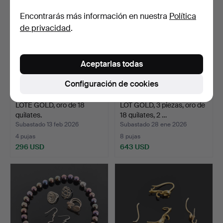
Encontrarás más información en nuestra
Política
de privacidad
.
Aceptarlas todas
Configuración de cookies
LOTE GOLD, oro de 18
LOT GOLD, 3 piezas, oro de
quilates.
18 quilates, 2 …
Subastado 13 feb 2026
Subastado 28 ene 2026
4 pujas
8 pujas
296 USD
643 USD