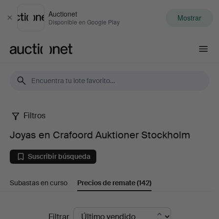
Auctionet
Mostrar
Cerrar
Disponible en Google Play
Auctionet.com
Filtros
Joyas
Joyas en Crafoord Auktioner Stockholm
en
Suscribir búsqueda
Crafoord
Subastas en curso
Precios de remate
(142)
Auktioner
Stockholm
Precios
Filtrar