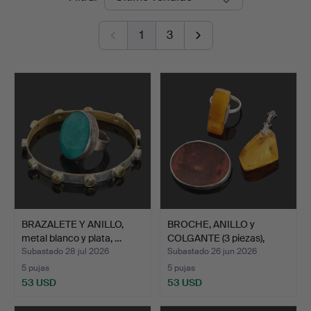
de
1
3
remate
BRAZALETE Y ANILLO,
BROCHE, ANILLO y
metal blanco y plata, …
COLGANTE (3 piezas),
plat…
Subastado 28 jul 2026
Subastado 26 jun 2026
5 pujas
5 pujas
53 USD
53 USD