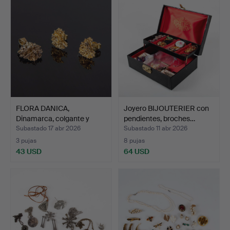
FLORA DANICA,
Joyero BIJOUTERIER con
Dinamarca, colgante y
pendientes, broches…
pendie…
Subastado 17 abr 2026
Subastado 11 abr 2026
3 pujas
8 pujas
43 USD
64 USD