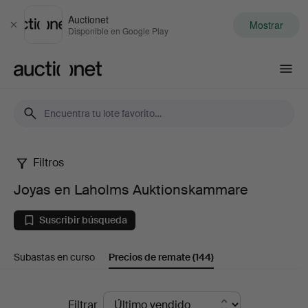
Auctionet
Mostrar
Cerrar
Disponible en Google Play
Auctionet.com
Filtros
Joyas
Joyas en Laholms Auktionskammare
en
Suscribir búsqueda
Laholms
Subastas en curso
Precios de remate
(144)
Auktionskammare
Precios
Filtrar