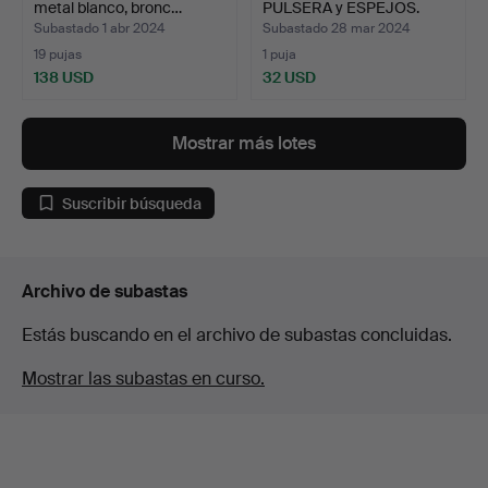
metal blanco, bronc…
PULSERA y ESPEJOS.
Colla…
Subastado 1 abr 2024
Subastado 28 mar 2024
19 pujas
1 puja
138 USD
32 USD
Mostrar más lotes
Suscribir búsqueda
Archivo de subastas
Estás buscando en el archivo de subastas concluidas.
Mostrar las subastas en curso.