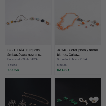
BISUTERÍA. Turquesa,
JOYAS. Coral, plata y metal
ámbar, ágata negra, e…
blanco. Collar…
Subastado 19 abr 2024
Subastado 17 abr 2024
4 pujas
5 pujas
48 USD
53 USD