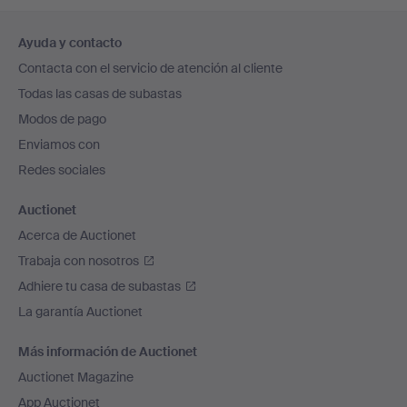
Navegación
Ayuda y contacto
en
Contacta con el servicio de atención al cliente
el
Todas las casas de subastas
pie
Modos de pago
de
Enviamos con
página
Redes sociales
Auctionet
Acerca de Auctionet
Trabaja con nosotros
Adhiere tu casa de subastas
La garantía Auctionet
Más información de Auctionet
Auctionet Magazine
App Auctionet