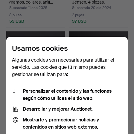
gramos, collares, anill…
Jensen, 4 piezas.
Subastado 11 ene 2025
Subastado 20 dic 2024
8 pujas
2 pujas
53 USD
37 USD
Usamos cookies
Algunas cookies son necesarias para utilizar el
servicio. Las cookies que tú mismo puedes
gestionar se utilizan para:
Personalizar el contenido y las funciones
COLGANTE y ANILLO 18K.
PENDIENTES y CADENA
según cómo utilices el sitio web.
Oro, aguamarina y c…
18K. Oro y perlas. Pes…
Subastado 27 nov 2024
Subastado 27 nov 2024
Desarrollar y mejorar Auctionet.
28 pujas
26 pujas
Mostrarte y promocionar noticias y
330 USD
327 USD
contenidos en sitios web externos.