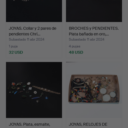
JOYAS. Collar y 2 pares de
BROCHES y PENDIENTES.
pendientes Chri…
Plata bañada en oro,…
Subastado 11 abr 2024
Subastado 11 abr 2024
1 puja
4 pujas
32 USD
48 USD
JOYAS. Plata, esmalte,
JOYAS, RELOJES DE