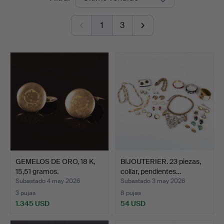
de
1
3
remate
GEMELOS DE ORO, 18 K,
BIJOUTERIER. 23 piezas,
15,51 gramos.
collar, pendientes…
Subastado 4 may 2026
Subastado 3 may 2026
3 pujas
8 pujas
1.345 USD
54 USD