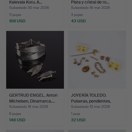
Kalevala Koru. A…
Plata y cristal de ro…
Subastado 30 mar 2026
Subastado 18 mar 2026
11 pujas
3 pujas
168 USD
43 USD
GERTRUD ENGEL. Anton
JOYERÍA TOLEDO.
Michelsen, Dinamarca.…
Pulseras, pendientes,
geme…
Subastado 18 mar 2026
Subastado 10 mar 2026
6 pujas
1 puja
148 USD
32 USD