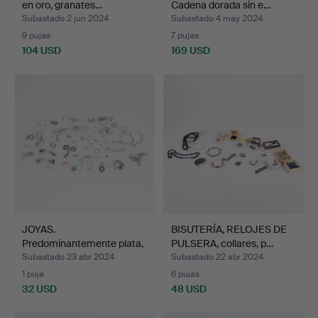
en oro, granates…
Cadena dorada sin e…
Subastado 2 jun 2024
Subastado 4 may 2024
9 pujas
7 pujas
104 USD
169 USD
JOYAS.
BISUTERÍA, RELOJES DE
Predominantemente plata,
PULSERA, collares, p…
cadenas, p…
Subastado 23 abr 2024
Subastado 22 abr 2024
1 puja
6 pujas
32 USD
48 USD