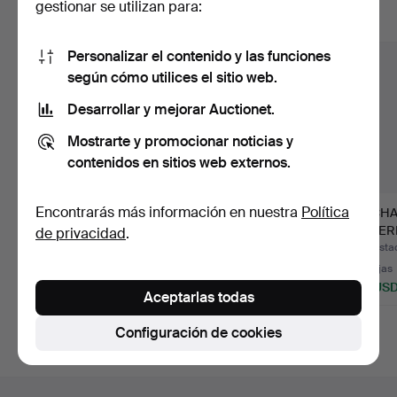
gestionar se utilizan para:
Mostrar todos los lotes
Personalizar el contenido y las funciones
según cómo utilices el sitio web.
Desarrollar y mejorar Auctionet.
Mostrarte y promocionar noticias y
contenidos en sitios web externos.
Encontrarás más información en nuestra
Política
MEDIDORES DE
SABLE DE OFICIAL,
HACHA
PÓLVORA, 8 uds.
m/1859 con vaina y
PEDERN
de privacidad
.
Siglos XVIII/…
fiado…
Edad d
Subastado 4 ago 2026
Subastado 17 jun 2026
Subasta
15 pujas
3 pujas
15 pujas
180 USD
211 USD
101 US
Aceptarlas todas
Configuración de cookies
Navegación