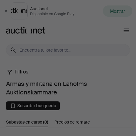
Auctionet
Mostrar
Cerrar
Disponible en Google Play
Auctionet.com
Filtros
Armas
Armas y militaria en Laholms
y
Auktionskammare
militaria
Suscribir búsqueda
en
Subastas en curso
(0)
Precios de remate
Laholms