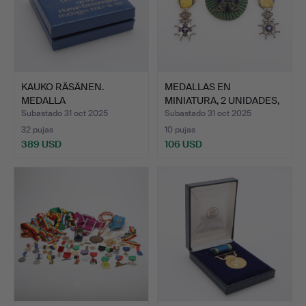
KAUKO RÄSÄNEN.
MEDALLAS EN
MEDALLA
MINIATURA, 2 UNIDADES,
CONMEMORATIVA, PLAT…
LA ORDE…
Subastado 31 oct 2025
Subastado 31 oct 2025
32 pujas
10 pujas
389 USD
106 USD