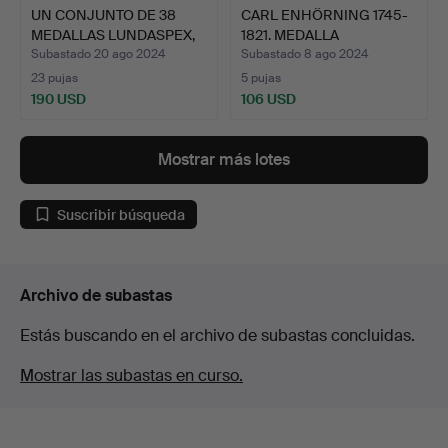
UN CONJUNTO DE 38
CARL ENHÖRNING 1745-
MEDALLAS LUNDASPEX,
1821. MEDALLA
AÑOS…
CONMEMOR…
Subastado 20 ago 2024
Subastado 8 ago 2024
23 pujas
5 pujas
190 USD
106 USD
Mostrar más lotes
Suscribir búsqueda
Archivo de subastas
Estás buscando en el archivo de subastas concluidas.
Mostrar las subastas en curso.