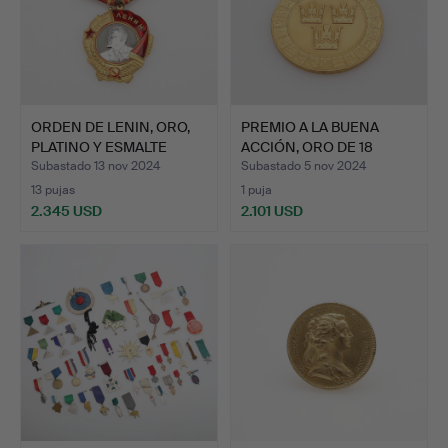
ORDEN DE LENIN, ORO,
PREMIO A LA BUENA
PLATINO Y ESMALTE
ACCIÓN, ORO DE 18
CON…
QUILAT…
Subastado 13 nov 2024
Subastado 5 nov 2024
13 pujas
1 puja
2.345 USD
2.101 USD