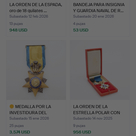
LA ORDEN DE LA ESPADA,
BANDEJA PARA INSIGNIA
oro de 18 quilates …
Y GUARDIA NAVAL DE R…
Subastado 12 feb 2026
Subastado 20 ene 2026
13 pujas
4 pujas
948 USD
53 USD
MEDALLA POR LA
LA ORDEN DE LA
INVESTIDURA DEL
ESTRELLA POLAR CON
PRÍNCIPE DE…
MINIATUR…
Subastado 15 ene 2026
Subastado 14 nov 2025
25 pujas
9 pujas
3.574 USD
956 USD