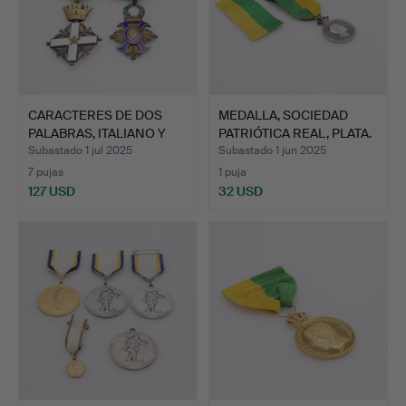
CARACTERES DE DOS
MEDALLA, SOCIEDAD
PALABRAS, ITALIANO Y
PATRIÓTICA REAL, PLATA.
ESP…
Subastado 1 jul 2025
Subastado 1 jun 2025
7 pujas
1 puja
127 USD
32 USD