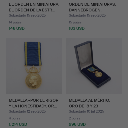
EL ORDEN EN MINIATURA,
ORDEN DE MINIATURAS,
EL ORDEN DE LA ESTR…
DANNEBROGEN.
Subastado 15 sep 2025
Subastado 15 sep 2025
14 pujas
15 pujas
148 USD
183 USD
MEDALLA «POR EL RIGOR
MEDALLA AL MÉRITO,
Y LA HONESTIDAD», OR…
ORO DE 18 Y 23
QUILATES…
Subastado 12 sep 2025
Subastado 10 jul 2025
4 pujas
2 pujas
1.214 USD
998 USD