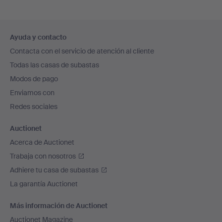
Navegación
Ayuda y contacto
en
Contacta con el servicio de atención al cliente
el
Todas las casas de subastas
pie
Modos de pago
de
Enviamos con
página
Redes sociales
Auctionet
Acerca de Auctionet
Trabaja con nosotros
Adhiere tu casa de subastas
La garantía Auctionet
Más información de Auctionet
Auctionet Magazine