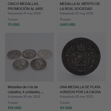
CINCO MEDALLAS,
MEDALLA AL MÉRITO DE
PROMOCIÓN AL AIRE
LA REAL SOCIEDAD
LIBRE, P…
PATR…
Subastado 31 may 2025
Subastado 22 may 2025
3 pujas
15 pujas
75 USD
1.661 USD
Medallas de cría de
UNA MEDALLA DE PLATA
caballos, 4 unidades, …
«UNIDOS POR LA CAUSA
…
Subastado 30 abr 2025
Subastado 20 mar 2025
5 pujas
3 pujas
158 USD
43 USD