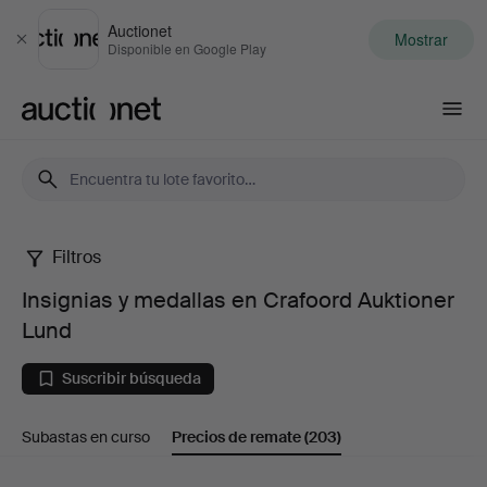
Auctionet
Mostrar
Cerrar
Disponible en Google Play
Auctionet.com
Filtros
Insignias
Insignias y medallas en Crafoord Auktioner
y
Lund
medallas
Suscribir búsqueda
en
Subastas en curso
Precios de remate
(203)
Crafoord