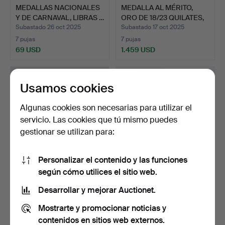
MEDALLAS NACIONALES
MEDALLA AL MÉRITO,
Y DE CARNAVAL, LIBRAS …
ORO DE 18/23 QUILATES,
…
Subastado 26 oct 2025
Subastado 17 oct 2025
7 pujas
7 pujas
69 USD
1.459 USD
Usamos cookies
Algunas cookies son necesarias para utilizar el
servicio. Las cookies que tú mismo puedes
gestionar se utilizan para:
Personalizar el contenido y las funciones
según cómo utilices el sitio web.
LAS PALABRAS DEL
MEDALLA AL MÉRITO,
ÁGUILA ROJA CLASE
ORO DE 23 QUILATES,
Desarrollar y mejorar Auctionet.
III/ROT…
«PO…
Subastado 16 oct 2025
Subastado 5 oct 2025
Mostrarte y promocionar noticias y
8 pujas
8 pujas
1.063 USD
1.219 USD
contenidos en sitios web externos.