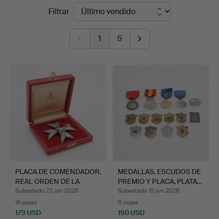
Precios
Filtrar
Auktioner
de
Lund
1
5
remate
PLACA DE COMENDADOR,
MEDALLAS, ESCUDOS DE
REAL ORDEN DE LA
PREMIO Y PLACA, PLATA…
ESTR…
Subastado 22 jun 2026
Subastado 15 jun 2026
16 pujas
8 pujas
179 USD
190 USD