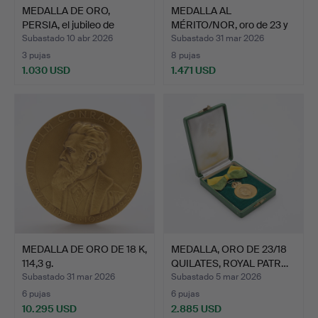
MEDALLA DE ORO,
MEDALLA AL
PERSIA, el jubileo de
MÉRITO/NOR, oro de 23 y
2500…
18 quil…
Subastado 10 abr 2026
Subastado 31 mar 2026
3 pujas
8 pujas
1.030 USD
1.471 USD
MEDALLA DE ORO DE 18 K,
MEDALLA, ORO DE 23/18
114,3 g.
QUILATES, ROYAL PATR…
Subastado 31 mar 2026
Subastado 5 mar 2026
6 pujas
6 pujas
10.295 USD
2.885 USD