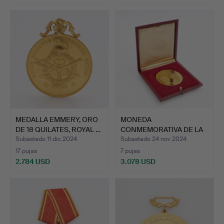
MEDALLA EMMERY, ORO
MONEDA
DE 18 QUILATES, ROYAL …
CONMEMORATIVA DE LA
BODA REAL DE 19…
Subastado 11 dic 2024
Subastado 24 nov 2024
17 pujas
7 pujas
2.784 USD
3.078 USD