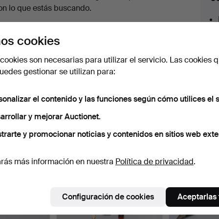
en
on lo que estás buscando.
urso
az clic en
Suscribir búsqueda
y recibirás un
os cookies
orreo tan pronto como dispongamos del lote.
cookies son necesarias para utilizar el servicio. Las cookies q
edes gestionar se utilizan para:
sonalizar el contenido y las funciones según cómo utilices el s
 nuestro archivo que coinciden con tu b
arrollar y mejorar Auctionet.
trarte y promocionar noticias y contenidos en sitios web exte
rás más información en nuestra
Política de privacidad
.
Configuración de cookies
Aceptarlas