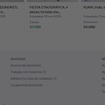
(DUNDRET).
FIESTA ETNOGRÁFICA, 4
KUKRI, India, s
o d…
piezas, incluida una…
2026
Subastado 30 ene 2026
Subastado 21 e
2 pujas
Estimación
37 USD
53 USD
Auctionet
M
Acerca de Auctionet
A
Trabaja con nosotros
A
Adhiere tu casa de subastas
A
La garantía Auctionet
Ar
T