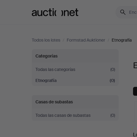
Auctionet.com
Todos los lotes
/
Formstad Auktioner
/
Etnografía
Etnografía
Categorías
E
en
Todas las categorías
(0)
Etnografía
(0)
Formstad
Auktioner
Casas de subastas
Todas las casas de subastas
(0)
S
L