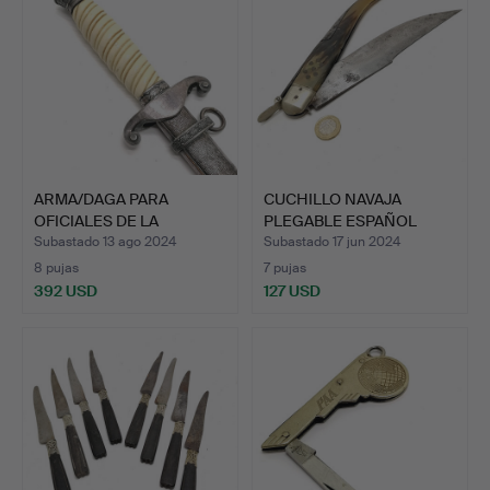
ARMA/DAGA PARA
CUCHILLO NAVAJA
OFICIALES DE LA
PLEGABLE ESPAÑOL
LUFTWAFFE A…
ANTIGUO D…
Subastado 13 ago 2024
Subastado 17 jun 2024
8 pujas
7 pujas
392 USD
127 USD