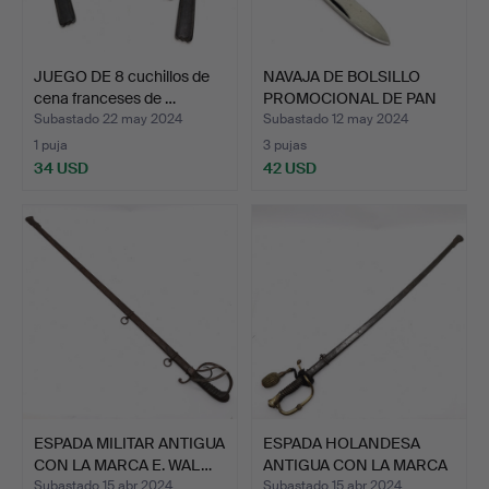
JUEGO DE 8 cuchillos de
NAVAJA DE BOLSILLO
cena franceses de …
PROMOCIONAL DE PAN
AM A…
Subastado 22 may 2024
Subastado 12 may 2024
1 puja
3 pujas
34 USD
42 USD
ESPADA MILITAR ANTIGUA
ESPADA HOLANDESA
CON LA MARCA E. WAL…
ANTIGUA CON LA MARCA
YZER…
Subastado 15 abr 2024
Subastado 15 abr 2024