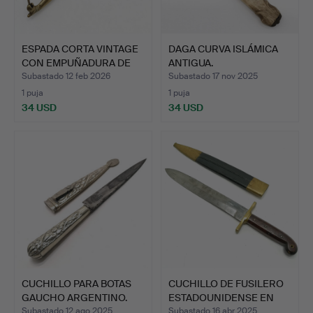
ESPADA CORTA VINTAGE
DAGA CURVA ISLÁMICA
CON EMPUÑADURA DE
ANTIGUA.
LAT…
Subastado 12 feb 2026
Subastado 17 nov 2025
1 puja
1 puja
34 USD
34 USD
CUCHILLO PARA BOTAS
CUCHILLO DE FUSILERO
GAUCHO ARGENTINO.
ESTADOUNIDENSE EN
VAI…
Subastado 12 ago 2025
Subastado 16 abr 2025