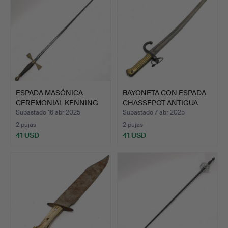
ESPADA MASÓNICA
BAYONETA CON ESPADA
CEREMONIAL KENNING
CHASSEPOT ANTIGUA
CON HOJ…
FRAN…
Subastado 16 abr 2025
Subastado 7 abr 2025
2 pujas
2 pujas
41 USD
41 USD