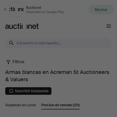
Auctionet
Mostrar
Cerrar
Disponible en Google Play
Auctionet.com
Filtros
Armas
Armas blancas en Acreman St Auctioneers
blancas
& Valuers
en
Suscribir búsqueda
Acreman
Subastas en curso
Precios de remate
(25)
St