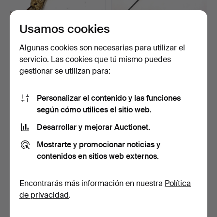
Usamos cookies
FRONTERIZO
ESPADA ANTIGUA CON
AMERICANO ANTIGUO (?)
HOJA TRIANGULAR CON
Algunas cookies son necesarias para utilizar el
CUCHILLO …
DET…
Subastado 7 abr 2025
Subastado 27 mar 2025
servicio. Las cookies que tú mismo puedes
3 pujas
12 pujas
gestionar se utilizan para:
270 USD
108 USD
Personalizar el contenido y las funciones
según cómo utilices el sitio web.
Desarrollar y mejorar Auctionet.
Mostrarte y promocionar noticias y
contenidos en sitios web externos.
Encontrarás más información en nuestra
Política
de privacidad
.
CUCHILLO FLYSSA
DAGA FLYSSA ARGELINA
ISLÁMICO VINTAGE.
ANTIGUA.
Subastado 7 ene 2025
Subastado 2 ene 2025