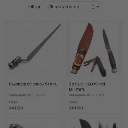
Precios
Filtrar
Auctioneers
de
&
remate
Valuers
Bayoneta de cubo - 51 cm.
3 x CUCHILLOS incl.
MILITAR.
Subastado 26 jul 2026
Subastado 19 jul 2026
1 puja
1 puja
34 USD
34 USD