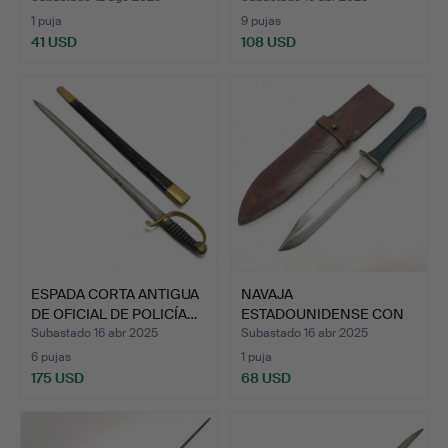
1 puja
9 pujas
41 USD
108 USD
ESPADA CORTA ANTIGUA
NAVAJA
DE OFICIAL DE POLICÍA…
ESTADOUNIDENSE CON
MANGO NEGRO Y VA…
Subastado 16 abr 2025
Subastado 16 abr 2025
6 pujas
1 puja
175 USD
68 USD