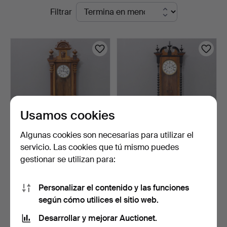
Subastas
Filtrar
Auktionskammare
en
curso
Usamos cookies
Algunas cookies son necesarias para utilizar el
servicio. Las cookies que tú mismo puedes
REGULADOR DE PESAS,
REGULADOR DE PESAS,
gestionar se utilizan para:
siglos XIX/XX.
siglo XIX.
10 días
10 días
Estimación
Estimación
Personalizar el contenido y las funciones
158 USD
85 USD
según cómo utilices el sitio web.
Desarrollar y mejorar Auctionet.
Suscribir búsqueda