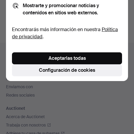
Mostrarte y promocionar noticias y
También puedes buscar en
nuestro archivo de
contenidos en sitios web externos.
subastas concluidas
.
Encontrarás más información en nuestra
Política
de privacidad
.
Navegación
Ayuda y contacto
en
Aceptarlas todas
Contacta con el servicio de atención al cliente
el
Configuración de cookies
Todas las casas de subastas
pie
Modos de pago
de
Enviamos con
página
Redes sociales
Auctionet
Acerca de Auctionet
Trabaja con nosotros
Adhiere tu casa de subastas