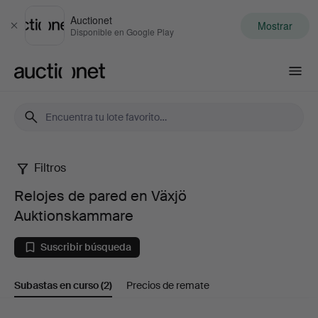
Auctionet
Mostrar
Cerrar
Disponible en Google Play
Auctionet.com
Filtros
Relojes
Relojes de pared en Växjö
de
Auktionskammare
pared
Suscribir búsqueda
en
Subastas en curso
(2)
Precios de remate
Växjö