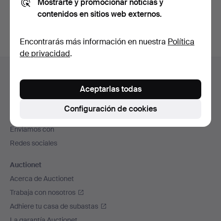
Mostrarte y promocionar noticias y
subastas concluidas
.
contenidos en sitios web externos.
Encontrarás más información en nuestra
Política
de privacidad
.
Navegación
Ayuda y contacto
en
Contacta con el servicio de atención al cliente
Aceptarlas todas
el
Todas las casas de subastas
pie
Configuración de cookies
Modos de pago
de
Enviamos con
página
Redes sociales
Auctionet
Acerca de Auctionet
Trabaja con nosotros
Adhiere tu casa de subastas
La garantía Auctionet