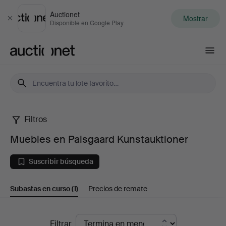
Auctionet
Mostrar
Cerrar
Disponible en Google Play
Auctionet.com
Filtros
Muebles
Muebles en Palsgaard Kunstauktioner
en
Suscribir búsqueda
Palsgaard
Subastas en curso
(1)
Precios de remate
Kunstauktioner
Subastas
Filtrar