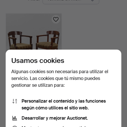
en
curso
Usamos cookies
Algunas cookies son necesarias para utilizar el
DANSK
servicio. Las cookies que tú mismo puedes
SNEDKERMESTER. Par de
gestionar se utilizan para:
sillones de ha…
1 día
Estimación
310 USD
Personalizar el contenido y las funciones
según cómo utilices el sitio web.
Suscribir búsqueda
Desarrollar y mejorar Auctionet.
También puedes buscar en
nuestro archivo de