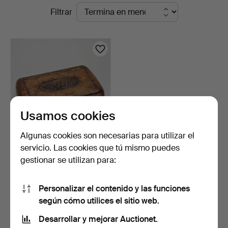
Subastas
Filtrar
Thörner
en
&
curso
Ek
Usamos cookies
Algunas cookies son necesarias para utilizar el
servicio. Las cookies que tú mismo puedes
CAJA DE TABACO, madera,
gestionar se utilizan para:
siglo XIX.
5 días
Estimación
Personalizar el contenido y las funciones
85 USD
según cómo utilices el sitio web.
Desarrollar y mejorar Auctionet.
Suscribir búsqueda