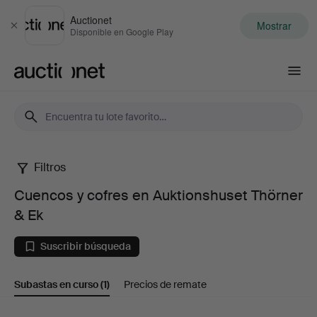
Auctionet
Mostrar
Cerrar
Disponible en Google Play
Auctionet.com
Filtros
Cuencos
Cuencos y cofres en Auktionshuset Thörner
y
& Ek
cofres
Suscribir búsqueda
en
Subastas en curso
(1)
Precios de remate
Auktionshuset