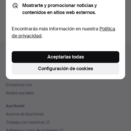
Mostrarte y promocionar noticias y
También puedes buscar en
nuestro archivo de
contenidos en sitios web externos.
subastas concluidas
.
Encontrarás más información en nuestra
Política
de privacidad
.
Navegación
Ayuda y contacto
en
Aceptarlas todas
Contacta con el servicio de atención al cliente
el
Configuración de cookies
Todas las casas de subastas
pie
Modos de pago
de
Enviamos con
página
Redes sociales
Auctionet
Acerca de Auctionet
Trabaja con nosotros
Adhiere tu casa de subastas