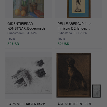
OIDENTIFIERAD
PELLE ÅBERG. Primer
KONSTNÄR. Bodegón de
ministro T. Erlander, …
flores,…
Subastado 31 jul 2026
Subastado 31 jul 2026
1 puja
1 puja
32 USD
32 USD
LARS MILLHAGEN (1936-
ÅKE NOTHBERG 1891-