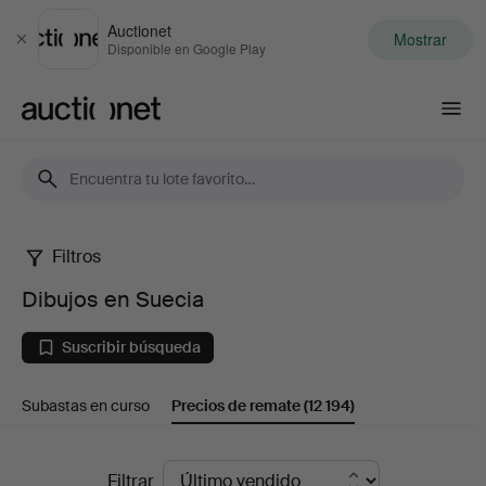
Auctionet
Mostrar
Cerrar
Disponible en Google Play
Auctionet.com
Filtros
Dibujos
Dibujos en Suecia
en
Suscribir búsqueda
Suecia
Subastas en curso
Precios de remate
(12 194)
Precios
Filtrar