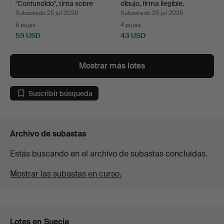
"Confundido", tinta sobre
dibujo, firma ilegible.
pa…
Subastado 25 jul 2026
Subastado 25 jul 2026
6 pujas
4 pujas
59 USD
43 USD
Mostrar más lotes
Suscribir búsqueda
Archivo de subastas
Estás buscando en el archivo de subastas concluidas.
Mostrar las subastas en curso.
Lotes en Suecia