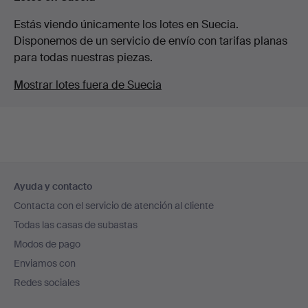
Estás viendo únicamente los lotes en Suecia.
Disponemos de un servicio de envío con tarifas planas
para todas nuestras piezas.
Mostrar lotes fuera de Suecia
Navegación
Ayuda y contacto
en
Contacta con el servicio de atención al cliente
el
Todas las casas de subastas
pie
Modos de pago
de
Enviamos con
página
Redes sociales