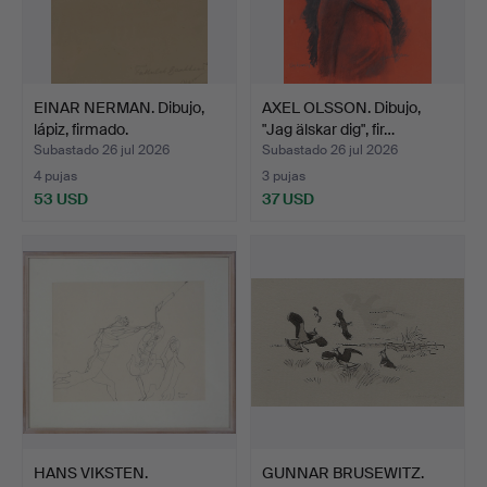
EINAR NERMAN. Dibujo,
AXEL OLSSON. Dibujo,
lápiz, firmado.
"Jag älskar dig", fir…
Subastado 26 jul 2026
Subastado 26 jul 2026
4 pujas
3 pujas
53 USD
37 USD
HANS VIKSTEN.
GUNNAR BRUSEWITZ.