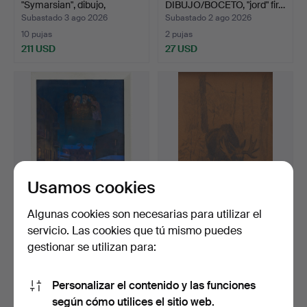
"Symarsian", dibujo,
DIBUJO/BOCETO, "jord" fir…
firmad…
Subastado 3 ago 2026
Subastado 2 ago 2026
10 pujas
2 pujas
211 USD
27 USD
Usamos cookies
Algunas cookies son necesarias para utilizar el
ALEXANDR
HARALD WIBERG.
servicio. Las cookies que tú mismo puedes
SOLOMONOVICH LIRNER
GRAFITO SOBRE PAPEL,
gestionar se utilizan para:
(UKRAINA, 194…
ALCE, …
Subastado 2 ago 2026
Subastado 1 ago 2026
46 pujas
3 pujas
739 USD
85 USD
Personalizar el contenido y las funciones
según cómo utilices el sitio web.