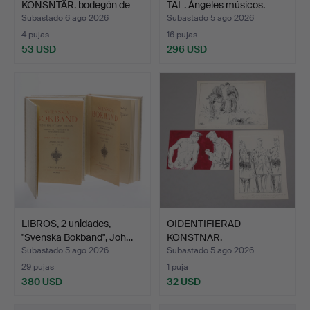
KONSNTÄR. bodegón de
TAL. Ángeles músicos.
flores,…
Subastado 6 ago 2026
Subastado 5 ago 2026
4 pujas
16 pujas
53 USD
296 USD
LIBROS, 2 unidades,
OIDENTIFIERAD
"Svenska Bokband", Joh…
KONSTNÄR.
CARICATURAS, 3 uds…
Subastado 5 ago 2026
Subastado 5 ago 2026
29 pujas
1 puja
380 USD
32 USD