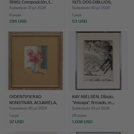
1996): Composición, f…
1973. DOS DIBUJOS,
FIRMA…
Subastado 31 jul 2026
Subastado 30 jul 2026
6 pujas
1 puja
296 USD
53 USD
OIDENTIFIERAD
KAY NIELSEN. Dibujo,
KONSTNÄR. ACUARELA,
"Voluspa", firmado, m…
sobre pa…
Subastado 30 jul 2026
Subastado 29 jul 2026
1 puja
28 pujas
37 USD
1.008 USD