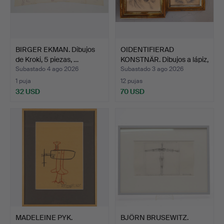
BIRGER EKMAN. Dibujos
OIDENTIFIERAD
de Kroki, 5 piezas, …
KONSTNÄR. Dibujos a lápiz,
2…
Subastado 4 ago 2026
Subastado 3 ago 2026
1 puja
12 pujas
32 USD
70 USD
MADELEINE PYK.
BJÖRN BRUSEWITZ.