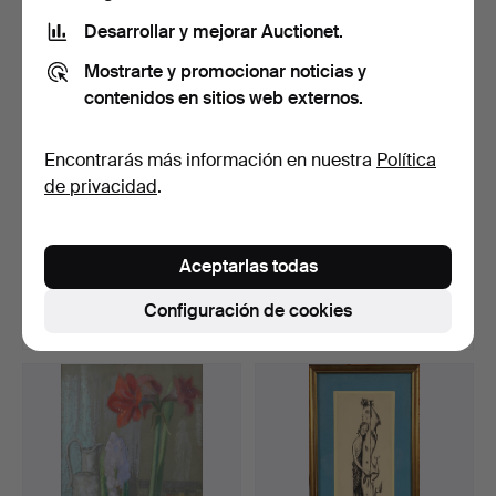
Desarrollar y mejorar Auctionet.
Mostrarte y promocionar noticias y
contenidos en sitios web externos.
Encontrarás más información en nuestra
Política
de privacidad
.
ARVID KNÖPPEL. Tiza
OKÄND KONSTNÄR.
sobre papel, firmado, …
Retrato de la condesa Eva
Aceptarlas todas
…
Subastado 1 ago 2026
Subastado 1 ago 2026
1 puja
2 pujas
Configuración de cookies
32 USD
106 USD