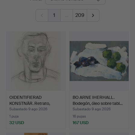
de
1
…
209
remate
OIDENTIFIERAD
BO ARNE IHERHALL.
KONSTNÄR. Retrato,
Bodegón, óleo sobre tabl…
dibujo, f…
Subastado 9 ago 2026
Subastado 9 ago 2026
1 puja
16 pujas
32 USD
167 USD