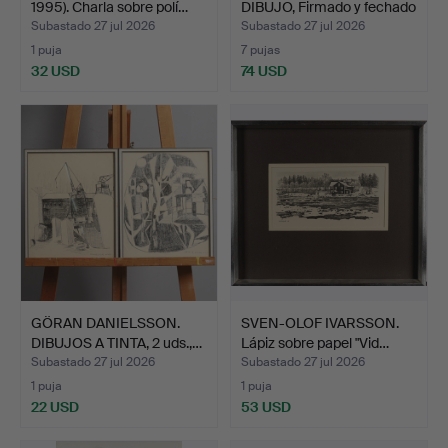
1995). Charla sobre polí…
DIBUJO, Firmado y fechado
…
Subastado 27 jul 2026
Subastado 27 jul 2026
1 puja
7 pujas
32 USD
74 USD
GÖRAN DANIELSSON.
SVEN-OLOF IVARSSON.
DIBUJOS A TINTA, 2 uds.,…
Lápiz sobre papel "Vid…
Subastado 27 jul 2026
Subastado 27 jul 2026
1 puja
1 puja
22 USD
53 USD