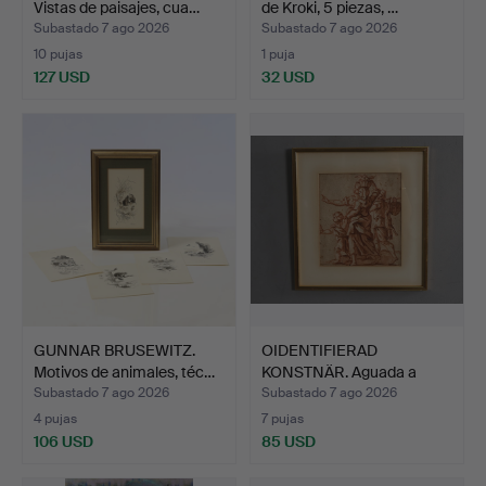
Vistas de paisajes, cua…
de Kroki, 5 piezas, …
Subastado 7 ago 2026
Subastado 7 ago 2026
10 pujas
1 puja
127 USD
32 USD
GUNNAR BRUSEWITZ.
OIDENTIFIERAD
Motivos de animales, téc…
KONSTNÄR. Aguada a
tinta, mo…
Subastado 7 ago 2026
Subastado 7 ago 2026
4 pujas
7 pujas
106 USD
85 USD