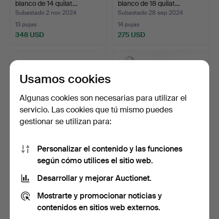
blanco de 14 quilat…
blanco de 18 quilat…
Subastado 2 nov 2024
Subastado 28 sep 2024
13 pujas
14 pujas
348 USD
275 USD
Usamos cookies
Algunas cookies son necesarias para utilizar el
servicio. Las cookies que tú mismo puedes
gestionar se utilizan para:
Personalizar el contenido y las funciones
PENDIENTES, 1 par, oro
PENDIENTES, de plata. 6
según cómo utilices el sitio web.
blanco de 18 quilat…
pares, además de d…
Subastado 26 sep 2024
Subastado 14 sep 2024
Desarrollar y mejorar Auctionet.
3 pujas
5 pujas
Mostrarte y promocionar noticias y
269 USD
43 USD
contenidos en sitios web externos.