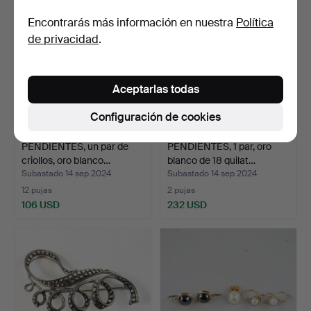
Encontrarás más información en nuestra
Política
de privacidad
.
Aceptarlas todas
Configuración de cookies
PENDIENTES, un par de
PENDIENTES, 1 par, oro
criollos, oro blanco…
blanco de 18 quilat…
Subastado 14 sep 2024
Subastado 14 sep 2024
12 pujas
2 pujas
106 USD
232 USD