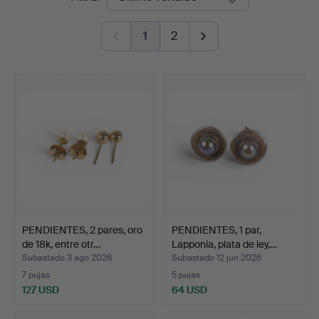
de
1
2
remate
PENDIENTES, 2 pares, oro
PENDIENTES, 1 par,
de 18k, entre otr…
Lapponia, plata de ley,…
Subastado 3 ago 2026
Subastado 12 jun 2026
7 pujas
5 pujas
127 USD
64 USD