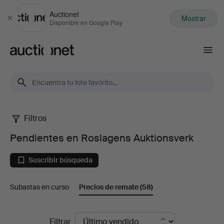
Auctionet
Mostrar
Cerrar
Disponible en Google Play
Auctionet.com
Filtros
Pendientes
Pendientes en Roslagens Auktionsverk
en
Suscribir búsqueda
Roslagens
Subastas en curso
Precios de remate
(58)
Auktionsverk
Precios
Filtrar