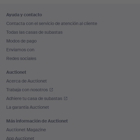
Navegación
Ayuda y contacto
en
Contacta con el servicio de atención al cliente
el
Todas las casas de subastas
pie
Modos de pago
de
Enviamos con
página
Redes sociales
Auctionet
Acerca de Auctionet
Trabaja con nosotros
Adhiere tu casa de subastas
La garantía Auctionet
Más información de Auctionet
Auctionet Magazine
App Auctionet