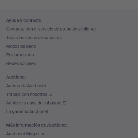
Navegación
Ayuda y contacto
en
Contacta con el servicio de atención al cliente
el
Todas las casas de subastas
pie
Modos de pago
de
Enviamos con
página
Redes sociales
Auctionet
Acerca de Auctionet
Trabaja con nosotros
Adhiere tu casa de subastas
La garantía Auctionet
Más información de Auctionet
Auctionet Magazine