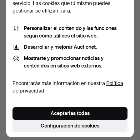
servicio. Las cookies que tú mismo puedes
gestionar se utilizan para:
Personalizar el contenido y las funciones
según cómo utilices el sitio web.
Desarrollar y mejorar Auctionet.
RELOJ DE BOLSILLO, oro
IWC, reloj de frac, acero, ref
Mostrarte y promocionar noticias y
18K.
961454.
contenidos en sitios web externos.
6 días
8 días
23 pujas
11 pujas
Encontrarás más información en nuestra
Política
591 USD
257 USD
de privacidad
.
Suscribir búsqueda
Aceptarlas todas
También puedes buscar en
nuestro archivo de
subastas concluidas
.
Configuración de cookies