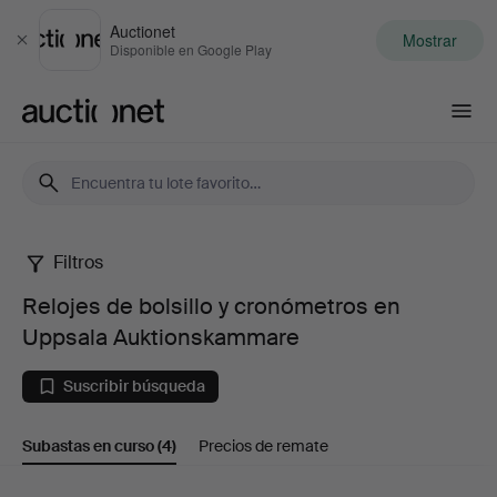
Auctionet
Mostrar
Cerrar
Disponible en Google Play
Auctionet.com
Filtros
Relojes
Relojes de bolsillo y cronómetros en
de
Uppsala Auktionskammare
bolsillo
Suscribir búsqueda
y
Subastas en curso
(4)
Precios de remate
cronómetros