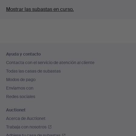
Mostrar las subastas en curso.
Navegación
Ayuda y contacto
en
Contacta con el servicio de atención al cliente
el
Todas las casas de subastas
pie
Modos de pago
de
Enviamos con
página
Redes sociales
Auctionet
Acerca de Auctionet
Trabaja con nosotros
Adhiere tu casa de subastas