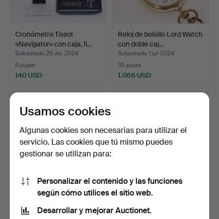
Cronómetro Tissot
Reloj de bolsillo Lord Watch
«Navigator» con caja, fi…
con doble caj…
Subastado 26 dic 2024
Subastado 1 jul 2024
5 pujas
35 pujas
140 USD
1.066 USD
Usamos cookies
Algunas cookies son necesarias para utilizar el
servicio. Las cookies que tú mismo puedes
gestionar se utilizan para:
Personalizar el contenido y las funciones
según cómo utilices el sitio web.
Reloj de bolsillo en oro de 14
Reloj de husillo Th. Whitt
quilates, D…
London, plata.
Desarrollar y mejorar Auctionet.
Subastado 17 jun 2024
Subastado 4 ene 2024