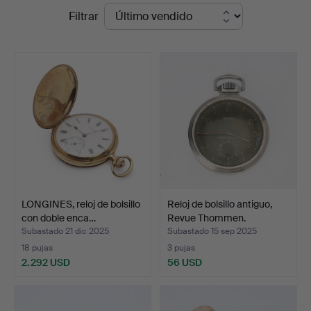
Precios
Filtrar
en
de
Palsgaard
remate
Kunstauktioner
LONGINES, reloj de bolsillo
Reloj de bolsillo antiguo,
con doble enca…
Revue Thommen.
Subastado 21 dic 2025
Subastado 15 sep 2025
18 pujas
3 pujas
2.292 USD
56 USD