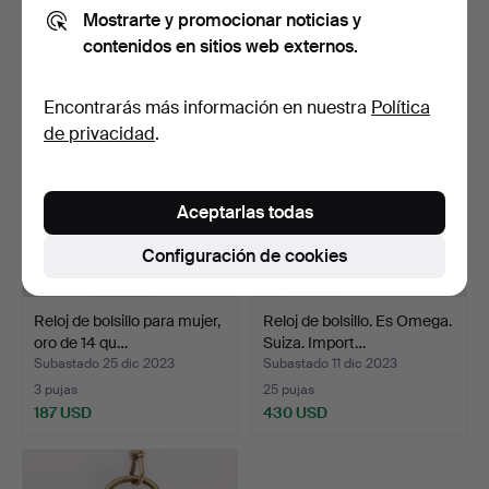
Mostrarte y promocionar noticias y
12 pujas
9 pujas
contenidos en sitios web externos.
714 USD
102 USD
Encontrarás más información en nuestra
Política
de privacidad
.
Aceptarlas todas
Configuración de cookies
Reloj de bolsillo para mujer,
Reloj de bolsillo. Es Omega.
oro de 14 qu…
Suiza. Import…
Subastado 25 dic 2023
Subastado 11 dic 2023
3 pujas
25 pujas
187 USD
430 USD