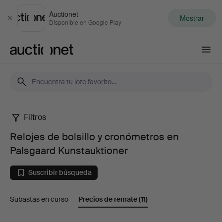
Auctionet
Mostrar
Cerrar
Disponible en Google Play
Auctionet.com
Filtros
Relojes
Relojes de bolsillo y cronómetros en
de
Palsgaard Kunstauktioner
bolsillo
Suscribir búsqueda
y
Subastas en curso
Precios de remate
(11)
cronómetros