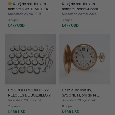
Reloj de bolsillo para
Reloj de bolsillo para
hombre «SYSTEME GLA…
hombre Rossel-Conra…
Subastado 23 dic 2025
Subastado 20 mar 2026
3 pujas
3 pujas
1.477 USD
1.477 USD
Lote
seleccionado
UNA COLECCIÓN DE 22
Un reloj de bolsillo,
RELOJES DE BOLSILLO Y
SAVONETT, oro de 14 …
…
Subastado 28 nov 2023
Subastado 21 ago 2024
23 pujas
11 pujas
1.469 USD
1.468 USD