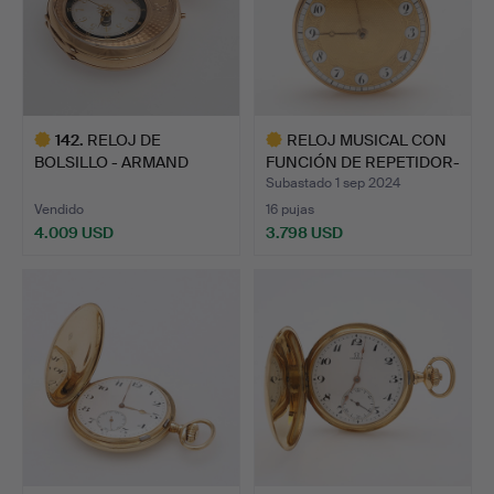
142
.
RELOJ DE
RELOJ MUSICAL CON
BOLSILLO - ARMAND
FUNCIÓN DE REPETIDOR-
SCHWOB & FRÈRE.
COM…
Subastado 1 sep 2024
Vendido
16 pujas
4.009 USD
3.798 USD
Lote
Lote
seleccionado
seleccionado