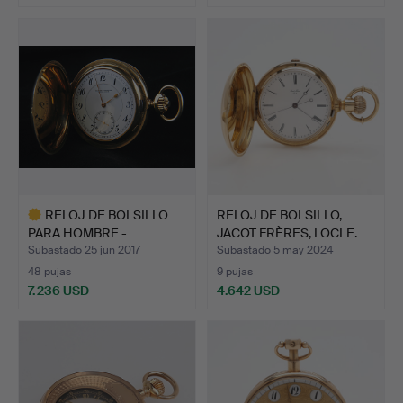
Lote
seleccionado
RELOJ DE BOLSILLO
RELOJ DE BOLSILLO,
PARA HOMBRE -
JACOT FRÈRES, LOCLE.
VACHERON &…
Subastado 25 jun 2017
Subastado 5 may 2024
48 pujas
9 pujas
7.236 USD
4.642 USD
Lote
seleccionado