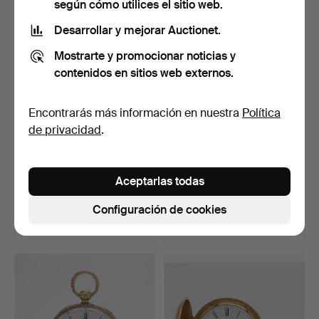
según cómo utilices el sitio web.
Desarrollar y mejorar Auctionet.
Mostrarte y promocionar noticias y
contenidos en sitios web externos.
Encontrarás más información en nuestra
Política
de privacidad
.
RELOJ DE BOLSILLO,
RELOJ DE BOLSILLO, ORO
Aceptarlas todas
CAJA EXTERIOR DE ORO
DE 18 QUILATES, SAV…
DE…
Subastado 10 jun 2025
Subastado 25 jul 2024
Configuración de cookies
21 pujas
14 pujas
1.663 USD
1.657 USD