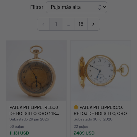
Precios
Filtrar
en
de
Crafoord
1
…
16
remate
Auktioner
Lund
PATEK PHILIPPE. RELOJ
PATEK PHILIPPE&CO,
DE BOLSILLO, ORO 14K…
RELOJ DE BOLSILLO, ORO
…
Subastado 29 jun 2026
Subastado 30 jul 2020
56 pujas
22 pujas
11.131 USD
7.489 USD