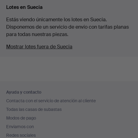
Lotes en Suecia
Estás viendo únicamente los lotes en Suecia.
Disponemos de un servicio de envío con tarifas planas
para todas nuestras piezas.
Mostrar lotes fuera de Suecia
Navegación
Ayuda y contacto
en
Contacta con el servicio de atención al cliente
el
Todas las casas de subastas
pie
Modos de pago
de
Enviamos con
página
Redes sociales