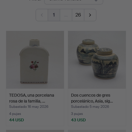
de
Norrköping
1
…
26
remate
TEDOSA, una porcelana
Dos cuencos de gres
rosa de la familia, …
porcelánico, Asia, sig…
Subastado 16 may 2026
Subastado 5 may 2026
4 pujas
3 pujas
44 USD
43 USD