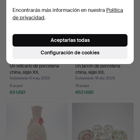
Encontrarás más información en nuestra
Política
de privacidad
.
Aceptarlas todas
Configuración de cookies
Un relicario de porcelana
Un jarrón de porcelana
china, siglo XX.
china, siglo XX.
Subastado 6 may 2025
Subastado 16 abr 2025
8 pujas
19 pujas
63 USD
652 USD