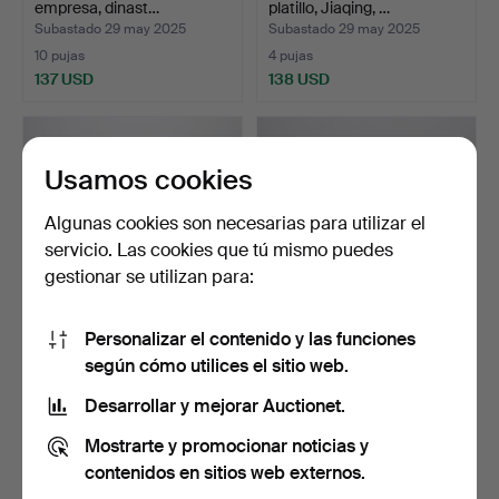
empresa, dinast…
platillo, Jiaqing, …
Subastado 29 may 2025
Subastado 29 may 2025
10 pujas
4 pujas
137 USD
138 USD
Usamos cookies
Algunas cookies son necesarias para utilizar el
servicio. Las cookies que tú mismo puedes
gestionar se utilizan para:
Personalizar el contenido y las funciones
Dos cerrajeros de
Un jarrón de celadón chino,
según cómo utilices el sitio web.
porcelana china, siglo X…
años 1900/2000.
Subastado 22 may 2025
Subastado 13 may 2025
Desarrollar y mejorar Auctionet.
1 puja
4 pujas
Mostrarte y promocionar noticias y
32 USD
69 USD
contenidos en sitios web externos.