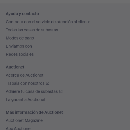
Navegación
Ayuda y contacto
en
Contacta con el servicio de atención al cliente
el
Todas las casas de subastas
pie
Modos de pago
de
Enviamos con
página
Redes sociales
Auctionet
Acerca de Auctionet
Trabaja con nosotros
Adhiere tu casa de subastas
La garantía Auctionet
Más información de Auctionet
Auctionet Magazine
App Auctionet