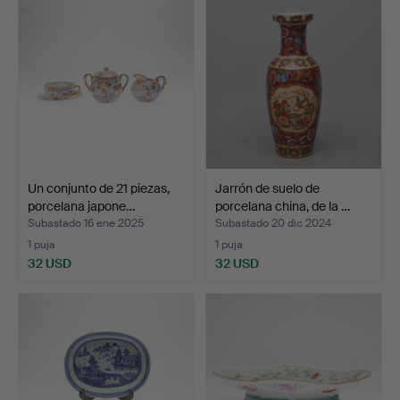
Un conjunto de 21 piezas,
Jarrón de suelo de
porcelana japone…
porcelana china, de la …
Subastado 16 ene 2025
Subastado 20 dic 2024
1 puja
1 puja
32 USD
32 USD