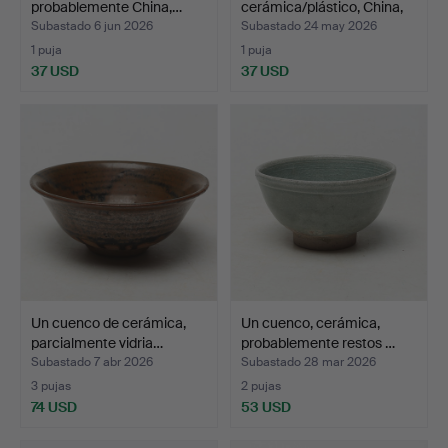
probablemente China,…
cerámica/plástico, China,
mo…
Subastado 6 jun 2026
Subastado 24 may 2026
1 puja
1 puja
37 USD
37 USD
Un cuenco de cerámica,
Un cuenco, cerámica,
parcialmente vidria…
probablemente restos …
Subastado 7 abr 2026
Subastado 28 mar 2026
3 pujas
2 pujas
74 USD
53 USD