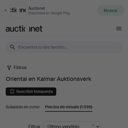
Auctionet
Mostrar
Cerrar
Disponible en Google Play
Auctionet.com
Filtros
Oriental
Oriental en Kalmar Auktionsverk
en
Suscribir búsqueda
Kalmar
Subastas en curso
Precios de remate
(1 036)
Auktionsverk
Precios
Filtrar