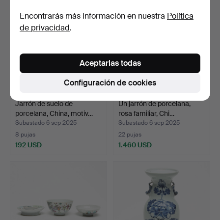
Encontrarás más información en nuestra
Política
de privacidad
.
Aceptarlas todas
Configuración de cookies
Jarrón de suelo de
Un jarrón de porcelana,
porcelana, China, motiv…
rosa familiar, Chi…
Subastado 6 sep 2025
Subastado 6 sep 2025
8 pujas
22 pujas
192 USD
1.460 USD