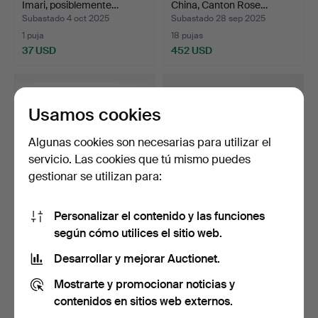
Imari, posiblemente…
China, Canton Rose…
Subastado 4 oct 2025
Subastado 28 sep 2025
1 puja
18 pujas
37 USD
452 USD
Usamos cookies
Algunas cookies son necesarias para utilizar el
servicio. Las cookies que tú mismo puedes
gestionar se utilizan para:
Personalizar el contenido y las funciones
Un plato de porcelana,
Un cuenco de porcelana
según cómo utilices el sitio web.
probablemente de Ch…
china con motivo de…
Subastado 13 sep 2025
Subastado 13 sep 2025
Desarrollar y mejorar Auctionet.
1 puja
57 pujas
Mostrarte y promocionar noticias y
37 USD
4.272 USD
contenidos en sitios web externos.