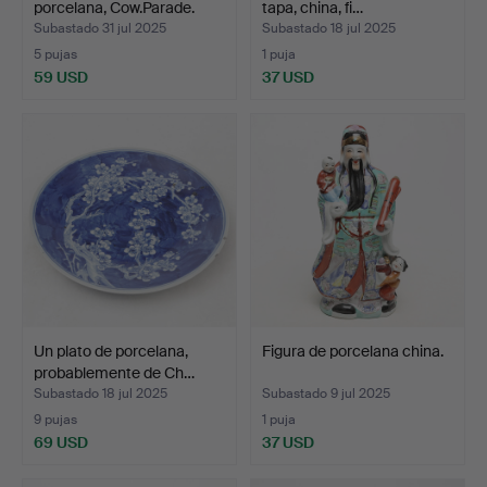
porcelana, Cow.Parade.
tapa, china, fi…
en…
Subastado 31 jul 2025
Subastado 18 jul 2025
5 pujas
1 puja
59 USD
37 USD
Un plato de porcelana,
Figura de porcelana china.
probablemente de Ch…
Subastado 18 jul 2025
Subastado 9 jul 2025
9 pujas
1 puja
69 USD
37 USD