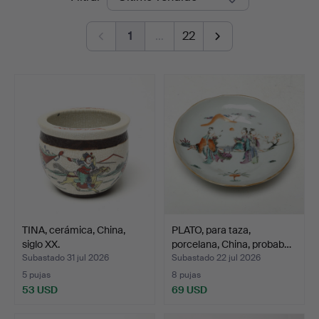
de
1
…
22
remate
TINA, cerámica, China,
PLATO, para taza,
siglo XX.
porcelana, China, probab…
Subastado 31 jul 2026
Subastado 22 jul 2026
5 pujas
8 pujas
53 USD
69 USD