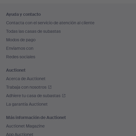
Navegación
Ayuda y contacto
en
Contacta con el servicio de atención al cliente
el
Todas las casas de subastas
pie
Modos de pago
de
Enviamos con
página
Redes sociales
Auctionet
Acerca de Auctionet
Trabaja con nosotros
Adhiere tu casa de subastas
La garantía Auctionet
Más información de Auctionet
Auctionet Magazine
App Auctionet