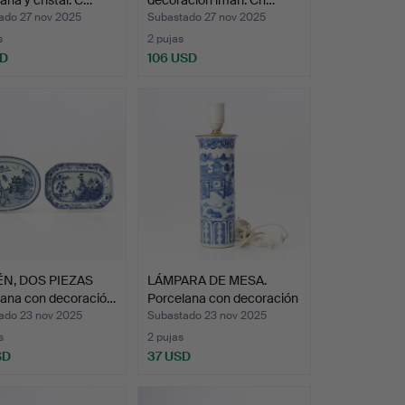
ado 27 nov 2025
Subastado 27 nov 2025
s
2 pujas
SD
106 USD
N, DOS PIEZAS
LÁMPARA DE MESA.
lana con decoració…
Porcelana con decoración
…
ado 23 nov 2025
Subastado 23 nov 2025
s
2 pujas
SD
37 USD