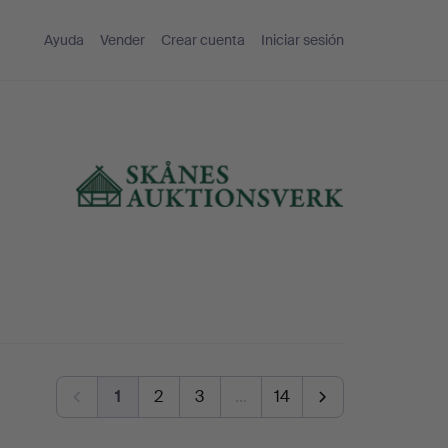
Ayuda
Vender
Crear cuenta
Iniciar sesión
1
2
3
…
14