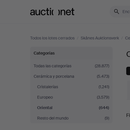
Auctionet.com
Todos los lotes cerrados
/
Skånes Auktionsverk
/
Ce
Oriental
O
Categorías
en
Todas las categorías
(28.877)
Cerámica y porcelana
(5.473)
Skånes
Cristalerías
(1.241)
Auktionsverk
Europeo
(3.579)
P
Oriental
(644)
Fi
Resto del mundo
(9)
r