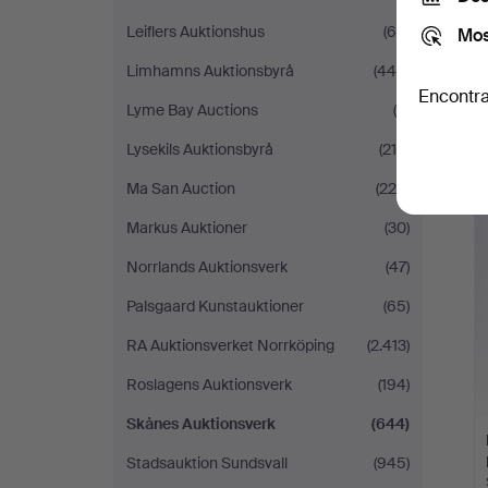
Leiflers Auktionshus
(64)
Mos
Limhamns Auktionsbyrå
(444)
Encontra
Lyme Bay Auctions
(6)
Lysekils Auktionsbyrå
(216)
Ma San Auction
(220)
Markus Auktioner
(30)
Norrlands Auktionsverk
(47)
Palsgaard Kunstauktioner
(65)
RA Auktionsverket Norrköping
(2.413)
Roslagens Auktionsverk
(194)
Skånes Auktionsverk
(644)
Stadsauktion Sundsvall
(945)