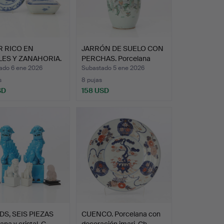
R RICO EN
JARRÓN DE SUELO CON
ES Y ZANAHORIA.
PERCHAS. Porcelana
la…
con…
ado 6 ene 2026
Subastado 5 ene 2026
s
8 pujas
SD
158 USD
S, SEIS PIEZAS
CUENCO. Porcelana con
ana y cristal. C…
decoración imari. Ch…