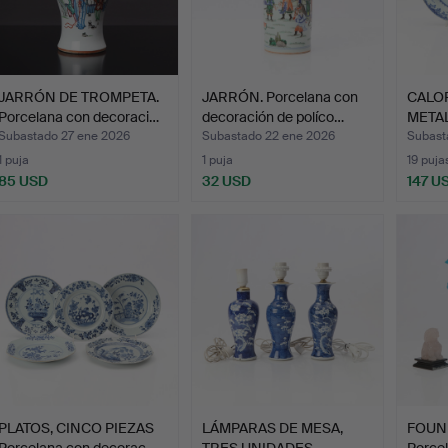
JARRÓN DE TROMPETA.
JARRÓN. Porcelana con
CALO
Porcelana con decoraci…
decoración de políco…
METAL
Porce
Subastado 27 ene 2026
Subastado 22 ene 2026
Subast
1 puja
1 puja
19 puja
85 USD
32 USD
147 U
PLATOS, CINCO PIEZAS
LÁMPARAS DE MESA,
FOUND
Porcelana con decorac…
TRES UNIDADES
Porcel