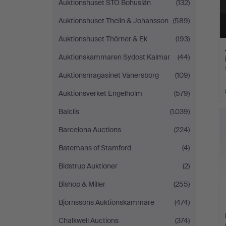
Auktionshuset STO Bohuslän
(132)
Auktionshuset Thelin & Johansson
(589)
Auktionshuset Thörner & Ek
(193)
Auktionskammaren Sydost Kalmar
(44)
Auktionsmagasinet Vänersborg
(109)
Auktionsverket Engelholm
(579)
Balclis
(1.039)
Barcelona Auctions
(224)
Batemans of Stamford
(4)
Bidstrup Auktioner
(2)
Bishop & Miller
(255)
Björnssons Auktionskammare
(474)
Chalkwell Auctions
(374)