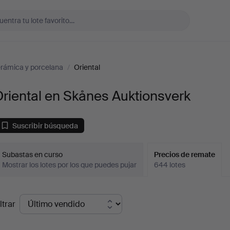
rámica y porcelana
/
Oriental
riental en Skånes Auktionsverk
Suscribir búsqueda
Subastas en curso
Precios de remate
Mostrar los lotes por los que puedes pujar
644 lotes
recios
ltrar
de
emate