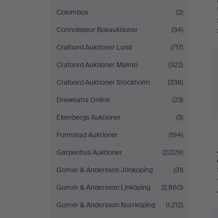
Colombos
(2)
Connoisseur Bokauktioner
(34)
Crafoord Auktioner Lund
(717)
Crafoord Auktioner Malmö
(322)
Crafoord Auktioner Stockholm
(338)
Dreweatts Online
(23)
Ekenbergs Auktioner
(3)
Formstad Auktioner
(194)
Garpenhus Auktioner
(2.029)
Gomér & Andersson Jönköping
(31)
Gomér & Andersson Linköping
(2.860)
Gomér & Andersson Norrköping
(1.212)