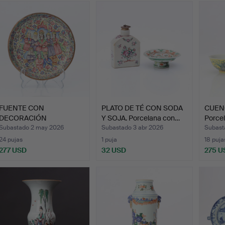
FUENTE CON
PLATO DE TÉ CON SODA
CUENC
DECORACIÓN
Y SOJA. Porcelana con…
Porce
ESMALTADA. Figuras y…
Subastado 2 may 2026
Subastado 3 abr 2026
Subast
24 pujas
1 puja
18 puja
277 USD
32 USD
275 U