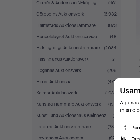
Gomér & Andersson Nyköping
(461)
Göteborgs Auktionsverk
(6.982)
Halmstads Auktionskammare
(873)
Handelslagret Auktionsservice
(48)
Helsingborgs Auktionskammare
(2.084)
Hälsinglands Auktionsverk
(71)
Höganäs Auktionsverk
(208)
Höörs Auktionshall
(470)
Usam
Kalmar Auktionsverk
(1.036)
Algunas 
Karlstad Hammarö Auktionsverk
(195)
mismo pu
Kunst- und Auktionshaus Kleinhenz
(5)
Laholms Auktionskammare
(339)
Per
Lawrences Auctioneers
(971)
Des