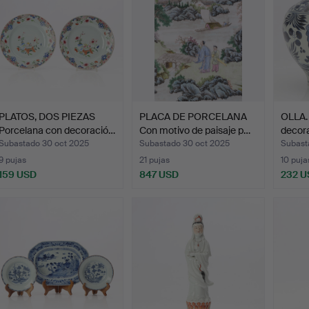
PLATOS, DOS PIEZAS
PLACA DE PORCELANA
OLLA.
Porcelana con decoració…
Con motivo de paisaje p…
decora
Subastado 30 oct 2025
Subastado 30 oct 2025
Subast
9 pujas
21 pujas
10 puja
159 USD
847 USD
232 U