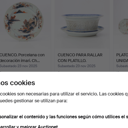
CUENCO. Porcelana con
CUENCO PARA RALLAR
PLATO
decoración imari. Ch…
CON PLATILLO.
UNIDA
Porcelana…
deco
Subastado 23 nov 2025
Subastado 23 nov 2025
Subast
3 pujas
8 pujas
12 puja
58 USD
169 USD
201 U
os cookies
cookies son necesarias para utilizar el servicio. Las cookies q
edes gestionar se utilizan para:
sonalizar el contenido y las funciones según cómo utilices el s
arrollar y mejorar Auctionet.