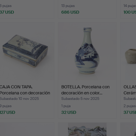
3 pujas
13 pujas
14 puja
37 USD
686 USD
100 U
CAJA CON TAPA.
BOTELLA. Porcelana con
OLLAS
Porcelana con decoración
decoración en color…
Cerámi
en…
Subastado 10 nov 2025
Subastado 5 nov 2025
Subast
9 pujas
1 puja
2 pujas
127 USD
32 USD
37 US