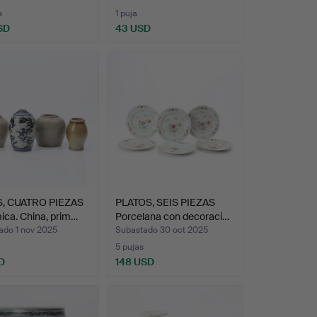
s
1 puja
SD
43 USD
, CUATRO PIEZAS
PLATOS, SEIS PIEZAS
ca. China, prim…
Porcelana con decoraci…
ado 1 nov 2025
Subastado 30 oct 2025
5 pujas
D
148 USD