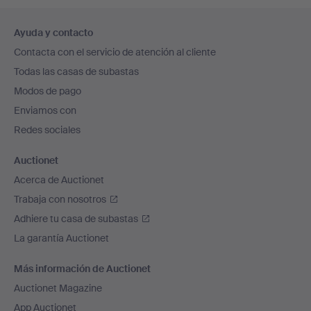
Navegación
Ayuda y contacto
en
Contacta con el servicio de atención al cliente
el
Todas las casas de subastas
pie
Modos de pago
de
Enviamos con
página
Redes sociales
Auctionet
Acerca de Auctionet
Trabaja con nosotros
Adhiere tu casa de subastas
La garantía Auctionet
Más información de Auctionet
Auctionet Magazine
App Auctionet