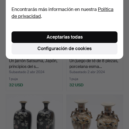
Encontrarás más información en nuestra
Política
de privacidad
.
Aceptarlas todas
Configuración de cookies
Un jarrón Satsuma, Japón,
Un juego de té de 8 piezas,
principios del s…
porcelana esma…
Subastado 2 abr 2024
Subastado 2 abr 2024
1 puja
1 puja
32 USD
32 USD