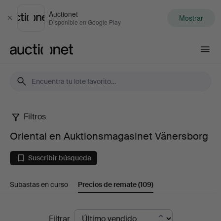
Auctionet
Mostrar
Cerrar
Disponible en Google Play
Auctionet.com
Filtros
Oriental
Oriental en Auktionsmagasinet Vänersborg
en
Suscribir búsqueda
Auktionsmagasinet
Subastas en curso
Precios de remate
(109)
Vänersborg
Precios
Filtrar