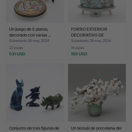
Un juego de 5 platos,
FORRO EXTERIOR
decorado con varias …
DECORATIVO DE
ESMALTE, Chin…
Subastado 26 may 2024
Subastado 26 may 2024
22 pujas
14 pujas
531 USD
159 USD
Conjunto de tres figuras de
Un bonsái de porcelana del