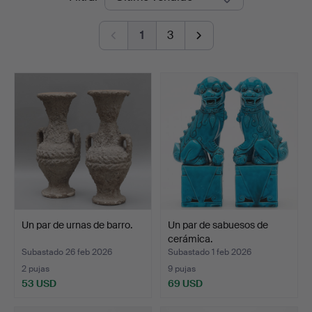
de
1
3
remate
Un par de urnas de barro.
Un par de sabuesos de
cerámica.
Subastado 26 feb 2026
Subastado 1 feb 2026
2 pujas
9 pujas
53 USD
69 USD