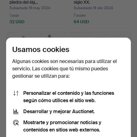
piedra del sig…
siglo XX.
Subastado 19 may 2024
Subastado 18 abr 2024
1 puja
7 pujas
32 USD
64 USD
Usamos cookies
Algunas cookies son necesarias para utilizar el
servicio. Las cookies que tú mismo puedes
gestionar se utilizan para:
Personalizar el contenido y las funciones
Un par de cerrajeros Imari,
Un jarrón, Satsuma, Japón,
según cómo utilices el sitio web.
Japón.
centenario 1800…
Subastado 8 abr 2024
Subastado 5 abr 2024
Desarrollar y mejorar Auctionet.
4 pujas
1 puja
Mostrarte y promocionar noticias y
53 USD
32 USD
contenidos en sitios web externos.