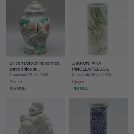
Un cerrajero chino de gres
JARRÓN PARA
porcelánico del…
PINCELA/PELUCA,
estampado en l…
Subastado 28 dic 2023
Subastado 28 dic 2023
15 pujas
9 pujas
106 USD
148 USD