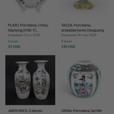
PLATO. Porcelana, China,
TAZZA. Porcelana,
Qianlong (1736-17…
probablemente Daoguang
(…
Subastado 12 jun 2026
Subastado 30 may 2026
3 pujas
8 pujas
32 USD
316 USD
JARRONES, 2 piezas.
URNA. Porcelana, famille