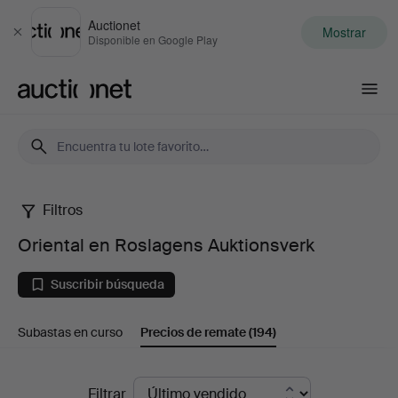
Auctionet
Mostrar
Cerrar
Disponible en Google Play
Auctionet.com
Filtros
Oriental
Oriental en Roslagens Auktionsverk
en
Suscribir búsqueda
Roslagens
Subastas en curso
Precios de remate
(194)
Auktionsverk
Precios
Filtrar