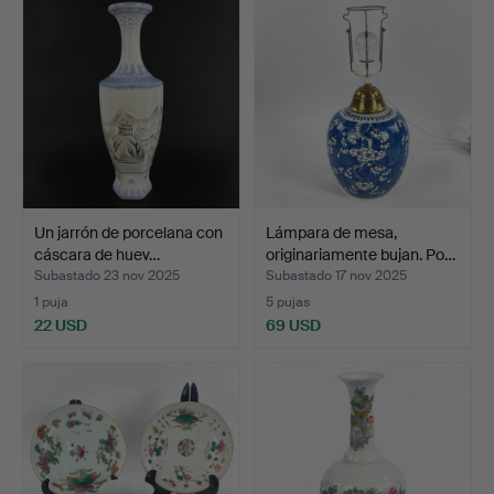
Un jarrón de porcelana con
Lámpara de mesa,
cáscara de huev…
originariamente bujan. Po…
Subastado 23 nov 2025
Subastado 17 nov 2025
1 puja
5 pujas
22 USD
69 USD