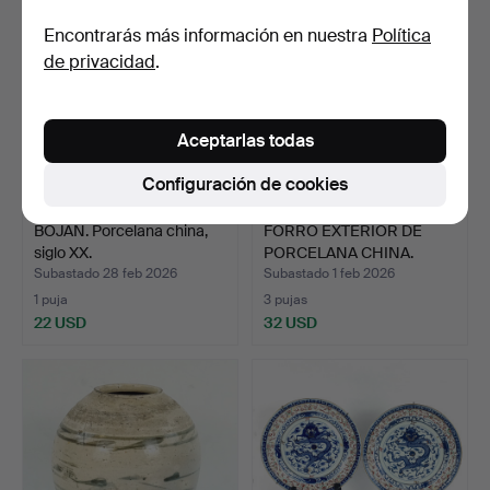
Encontrarás más información en nuestra
Política
de privacidad
.
Aceptarlas todas
Configuración de cookies
BOJAN. Porcelana china,
FORRO EXTERIOR DE
siglo XX.
PORCELANA CHINA.
Subastado 28 feb 2026
Subastado 1 feb 2026
1 puja
3 pujas
22 USD
32 USD