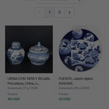
de
1
5
remate
URNA CON TAPA Y BOJAN.
FUENTE, Japón siglos
Porcelana, China, s…
XVIII/XIX.
Subastado 27 jul 2026
Subastado 20 jul 2026
6 pujas
3 pujas
48 USD
32 USD