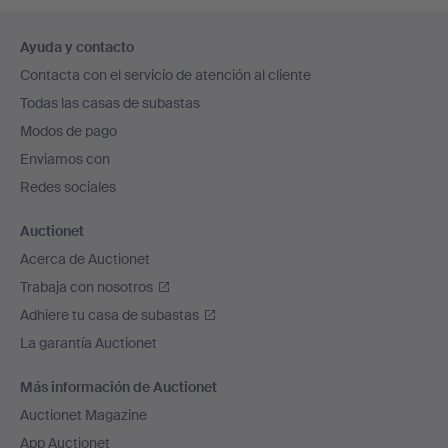
Navegación
Ayuda y contacto
en
Contacta con el servicio de atención al cliente
el
Todas las casas de subastas
pie
Modos de pago
de
Enviamos con
página
Redes sociales
Auctionet
Acerca de Auctionet
Trabaja con nosotros
Adhiere tu casa de subastas
La garantía Auctionet
Más información de Auctionet
Auctionet Magazine
App Auctionet