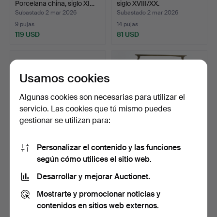
Porcelana china, siglo XI…
siglo XVIII/XX.
Subastado 2 mar 2026
Subastado 2 mar 2026
9 pujas
14 pujas
119 USD
81 USD
Usamos cookies
Algunas cookies son necesarias para utilizar el
servicio. Las cookies que tú mismo puedes
gestionar se utilizan para:
Personalizar el contenido y las funciones
BANDEJA/PLATILLO.
TETERA, modelo más
según cómo utilices el sitio web.
Porcelana, China, probab…
grande. Porcelana china…
Subastado 2 mar 2026
Subastado 2 mar 2026
Desarrollar y mejorar Auctionet.
11 pujas
4 pujas
Mostrarte y promocionar noticias y
85 USD
106 USD
contenidos en sitios web externos.