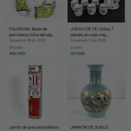
FIGURITAS. Buda de
JUEGO DE TÉ, China, 7
porcelana china del sig…
piezas, en caja orig…
Subastado 19 dic 2025
Subastado 7 dic 2025
29 pujas
2 pujas
748 USD
32 USD
Jarrón de gres porcelánico
JARRÓN DE SUELO.