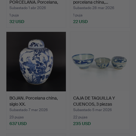
PORCELANA. Porcelana,
porcelana china,…
China, …
Subastado 1 abr 2026
Subastado 28 mar 2026
1 puja
1 puja
32 USD
22 USD
BOJAN. Porcelana china,
CAJA DE TAQUILLA Y
siglo XX.
CUENCOS, 3 piezas
Porce…
Subastado 7 mar 2026
Subastado 5 mar 2026
23 pujas
22 pujas
637 USD
235 USD