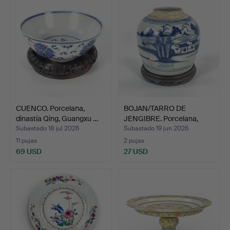
CUENCO. Porcelana,
BOJAN/TARRO DE
dinastía Qing, Guangxu …
JENGIBRE. Porcelana,
China,…
Subastado 18 jul 2026
Subastado 19 jun 2026
11 pujas
2 pujas
69 USD
27 USD