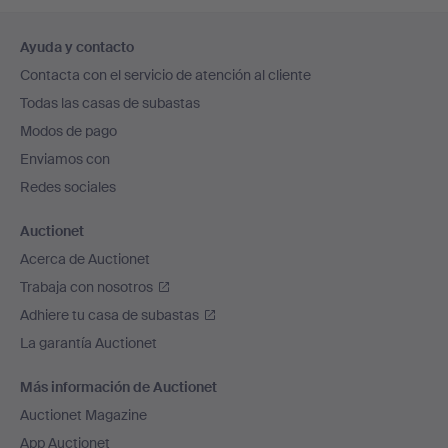
Navegación
Ayuda y contacto
en
Contacta con el servicio de atención al cliente
el
Todas las casas de subastas
pie
Modos de pago
de
Enviamos con
página
Redes sociales
Auctionet
Acerca de Auctionet
Trabaja con nosotros
Adhiere tu casa de subastas
La garantía Auctionet
Más información de Auctionet
Auctionet Magazine
App Auctionet