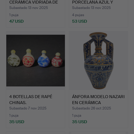
CERÁMICA VIDRIADA DE
PORCELANA AZUL Y
SH…
BLAN…
Subastado 13 nov 2025
Subastado 13 nov 2025
1 puja
4 pujas
47 USD
53 USD
4 BOTELLAS DE RAPÉ
ÁNFORA MODELO NAZARI
CHINAS.
EN CERÁMICA
ESMALTADA…
Subastado 7 nov 2025
Subastado 26 oct 2025
1 puja
1 puja
35 USD
35 USD