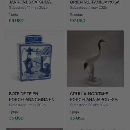
JARRONES SATSUMA.
ORIENTAL. FAMILIA ROSA.
CIRCA …
PERSON…
Subastado 14 may 2025
Subastado 7 may 2025
1 puja
15 pujas
93 USD
197 USD
BOTE DE TE EN
GRULLA. NORITAKE.
PORCELANA CHINA EN
PORCELANA JAPONESA.
AZUL Y BL…
Subastado 1 may 2025
Subastado 29 abr 2025
1 puja
1 puja
35 USD
35 USD