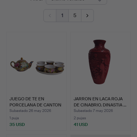
de
1
5
remate
JUEGO DE TE EN
JARRON EN LACA ROJA
PORCELANA DE CANTON
DE CINABRIO. DINASTIA …
CON SEL…
Subastado 26 may 2026
Subastado 7 may 2026
1 puja
2 pujas
35 USD
41 USD