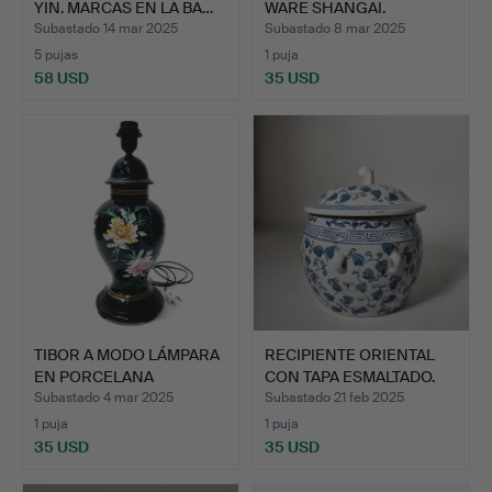
YIN. MARCAS EN LA BA…
WARE SHANGAI.
Subastado 14 mar 2025
Subastado 8 mar 2025
5 pujas
1 puja
58 USD
35 USD
TIBOR A MODO LÁMPARA
RECIPIENTE ORIENTAL
EN PORCELANA
CON TAPA ESMALTADO.
ESMALTAD…
Subastado 4 mar 2025
Subastado 21 feb 2025
1 puja
1 puja
35 USD
35 USD