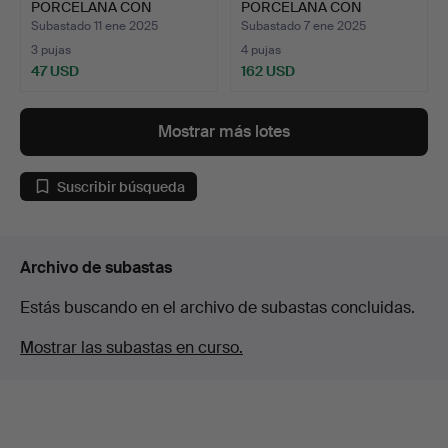
PORCELANA CON
PORCELANA CON
DRAGONES…
MOTIVO DE FL…
Subastado 11 ene 2025
Subastado 7 ene 2025
3 pujas
4 pujas
47 USD
162 USD
Mostrar más lotes
Suscribir búsqueda
Archivo de subastas
Estás buscando en el archivo de subastas concluidas.
Mostrar las subastas en curso.