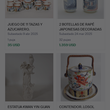
JUEGO DE 11 TAZAS Y
2 BOTELLAS DE RAPÉ
AZUCARERO.
JAPONESAS DECORADAS
PORCELANA K…
CON…
Subastado 9 abr 2025
Subastado 24 mar 2025
1 puja
32 pujas
35 USD
1.359 USD
ESTATUA KWAN YIN GUAN
CONTENDOR. LOSOL