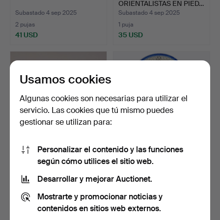
ORIENTALISTAS EN PIED…
Subastado 4 sep 2025
Subastado 4 sep 2025
2 pujas
1 puja
41 USD
35 USD
Usamos cookies
Algunas cookies son necesarias para utilizar el
servicio. Las cookies que tú mismo puedes
gestionar se utilizan para:
Personalizar el contenido y las funciones
PAREJA DE PERROS FOO.
PLATO DE PORCELANA
según cómo utilices el sitio web.
AZUL CANTON.CON
PAISAJE…
Subastado 4 sep 2025
Subastado 21 ago 2025
Desarrollar y mejorar Auctionet.
1 puja
1 puja
Mostrarte y promocionar noticias y
35 USD
35 USD
contenidos en sitios web externos.