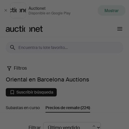
Auctionet
Mostrar
Cerrar
Disponible en Google Play
Auctionet.com
Filtros
Oriental
Oriental en Barcelona Auctions
en
Suscribir búsqueda
Barcelona
Subastas en curso
Precios de remate
(224)
Auctions
Precios
Filtrar