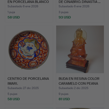
EN PORCELANA BLANCO
DE CINABRIO. DINASTIA …
Y …
Subastado 6 ene 2026
Subastado 6 ene 2026
1 puja
3 pujas
58 USD
93 USD
CENTRO DE PORCELANA
BUDA EN RESINA COLOR
IMARI.
CARAMELO CON PEANA
EN…
Subastado 27 dic 2025
Subastado 2 dic 2025
5 pujas
9 pujas
58 USD
81 USD