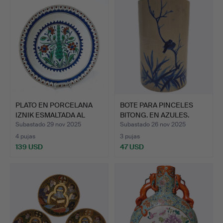
PLATO EN PORCELANA
BOTE PARA PINCELES
IZNIK ESMALTADA AL
BITONG. EN AZULES.
FUEG…
CHIN…
Subastado 29 nov 2025
Subastado 26 nov 2025
4 pujas
3 pujas
139 USD
47 USD