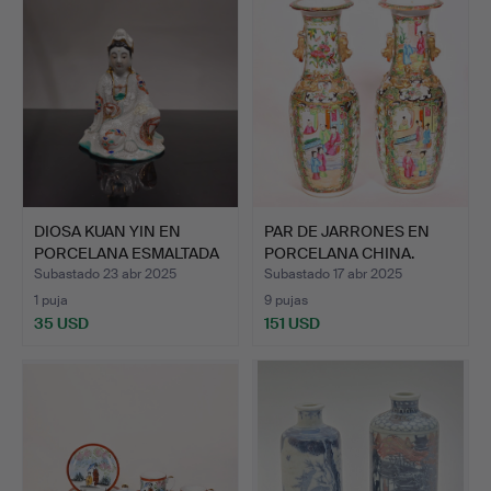
DIOSA KUAN YIN EN
PAR DE JARRONES EN
PORCELANA ESMALTADA
PORCELANA CHINA.
A MA…
DECORA…
Subastado 23 abr 2025
Subastado 17 abr 2025
1 puja
9 pujas
35 USD
151 USD