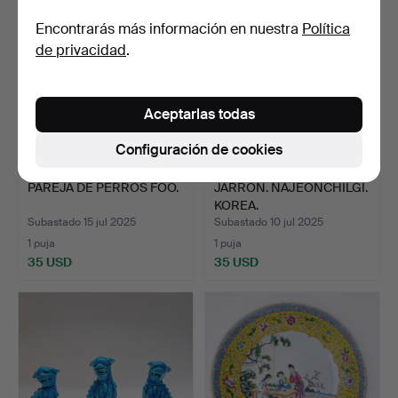
Encontrarás más información en nuestra
Política
de privacidad
.
Aceptarlas todas
Configuración de cookies
PAREJA DE PERROS FOO.
JARRÓN. NAJEONCHILGI.
KOREA.
Subastado 15 jul 2025
Subastado 10 jul 2025
1 puja
1 puja
35 USD
35 USD