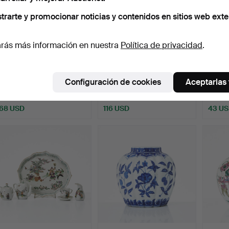
trarte y promocionar noticias y contenidos en sitios web exte
rás más información en nuestra
Política de privacidad
.
PLATO, porcelana, China,
FUENTE DE
COPA 
Qianlong (1736-17…
PRESENTACIÓN,
CUENC
Configuración de cookies
Aceptarlas
porcelana, China, …
Japón
Subastado 18 may 2026
Subastado 16 may 2026
Subast
9 pujas
10 pujas
3 pujas
68 USD
116 USD
43 U