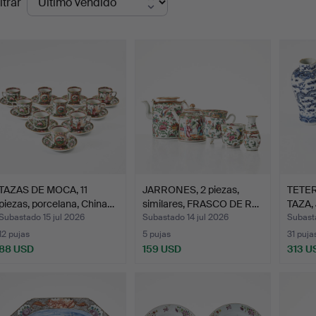
ltrar
de
emate
TAZAS DE MOCA, 11
JARRONES, 2 piezas,
TETER
piezas, porcelana, China…
similares, FRASCO DE R…
TAZA,
Subastado 15 jul 2026
Subastado 14 jul 2026
Subasta
12 pujas
5 pujas
31 puja
88 USD
159 USD
313 U