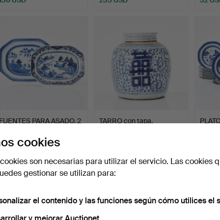
FUENTES PARA ASADO, 2
TARRO con tapa,
PLATO
uds., porcelana, Chi…
porcelana, China, siglo XI…
PLATOS
os cookies
Subastado 9 jun 2026
Subastado 9 jun 2026
Subast
4 pujas
2 pujas
23 puja
cookies son necesarias para utilizar el servicio. Las cookies q
44 USD
37 USD
965 
edes gestionar se utilizan para:
sonalizar el contenido y las funciones según cómo utilices el s
arrollar y mejorar Auctionet.