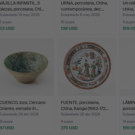
VAJILLA INFANTIL, 5
URNA, porcelana, China,
Un rel
piezas, porcelana, Chi…
contemporánea, dec…
china,
Subastado 14 may 2026
Subastado 6 may 2026
Subast
2 pujas
10 pujas
4 pujas
53 USD
138 USD
159 U
CUENCO, loza, Cercano
FUENTE, porcelana,
LÁMPA
Oriente, esmalte iri…
China, Kangxi (1662-172…
porcel
media
Subastado 26 abr 2026
Subastado 26 abr 2026
Subast
15 pujas
9 pujas
14 puja
97 USD
275 USD
199 U