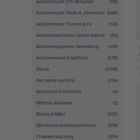
Auktionshuset STO Bohuslän
(132)
Auktionshuset Thelin & Johansson
(589)
Auktionshuset Thörner & Ek
(193)
Auktionskammaren Sydost Kalmar
(42)
Auktionsmagasinet Vänersborg
(109)
Auktionsverket Engelholm
(579)
Balclis
(1.038)
Barcelona Auctions
(224)
Batemans of Stamford
(4)
Bidstrup Auktioner
(2)
Bishop & Miller
(255)
Björnssons Auktionskammare
(474)
Chalkwell Auctions
(374)