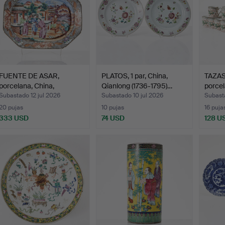
FUENTE DE ASAR,
PLATOS, 1 par, China,
TAZAS
porcelana, China,
Qianlong (1736-1795)…
porcel
Qianlong…
Subastado 12 jul 2026
Subastado 10 jul 2026
Subasta
20 pujas
10 pujas
16 puja
333 USD
74 USD
128 U