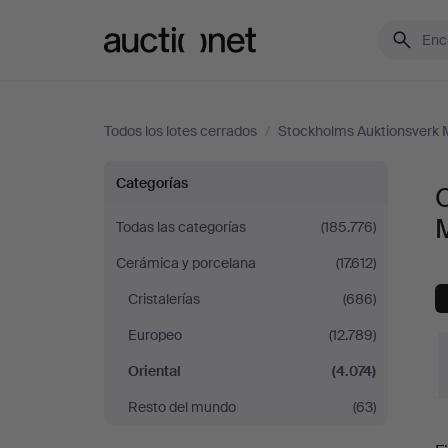
Auctionet.com
Todos los lotes cerrados
/
Stockholms Auktionsverk 
Oriental
Categorías
O
en
Todas las categorías
(185.776)
Cerámica y porcelana
(17.612)
Stockholms
Cristalerías
(686)
Auktionsverk
Europeo
(12.789)
Magasin
Oriental
(4.074)
Resto del mundo
(63)
5
P