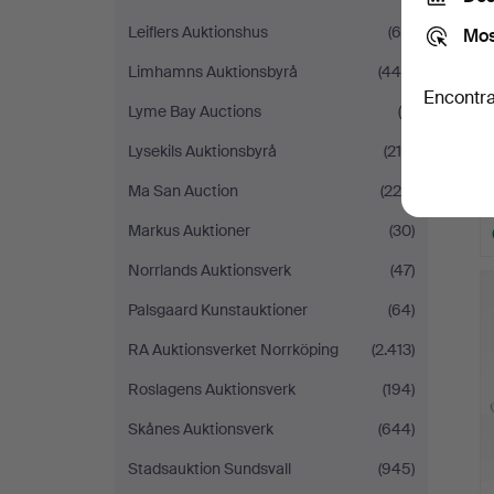
Leiflers Auktionshus
(64)
Mos
Limhamns Auktionsbyrå
(444)
Encontra
Lyme Bay Auctions
(6)
Lysekils Auktionsbyrå
(216)
Ma San Auction
(220)
Markus Auktioner
(30)
Norrlands Auktionsverk
(47)
Palsgaard Kunstauktioner
(64)
RA Auktionsverket Norrköping
(2.413)
Roslagens Auktionsverk
(194)
Skånes Auktionsverk
(644)
Stadsauktion Sundsvall
(945)