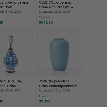
icario de porcelana
CUENCO, porcelana,
 de finale…
China, República (1912-…
ado 6 may 2026
Subastado 26 abr 2026
23 pujas
SD
605 USD
RA DE MESA,
JARRÓN, porcelana,
ana, China,
China, contemporáneo, v…
do…
ado 25 abr 2026
Subastado 25 abr 2026
s
1 puja
SD
32 USD