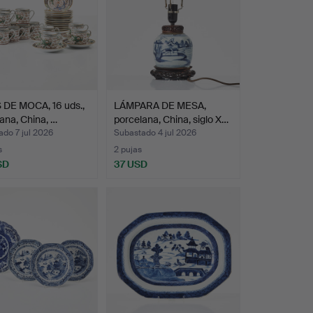
 DE MOCA, 16 uds.,
LÁMPARA DE MESA,
ana, China, …
porcelana, China, siglo X…
do 7 jul 2026
Subastado 4 jul 2026
s
2 pujas
SD
37 USD