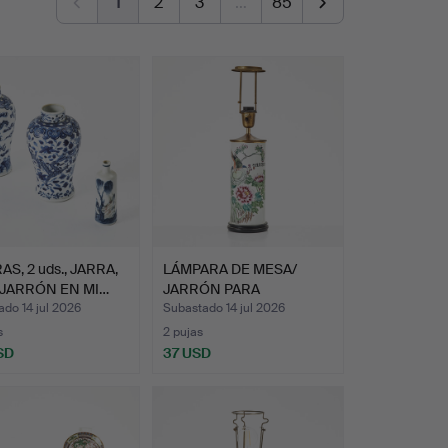
1
2
3
…
85
AS, 2 uds., JARRA,
LÁMPARA DE MESA/
 JARRÓN EN MI…
JARRÓN PARA
PINCELES, por…
do 14 jul 2026
Subastado 14 jul 2026
s
2 pujas
SD
37 USD