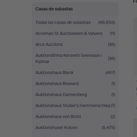
Fi
Casas de subastas
r
Todas las casas de subastas
(48.856)
Acreman St Auctioneers & Valuers
(11)
Arce Auctions
(36)
Auktionsfirma Kenneth Svensson i
(36)
Kalmar
Auktionshaus Blank
(467)
Auktionshaus Bossard
(1)
Auktionshaus Dannenberg
(1)
Auktionshaus Stuber's Hammerschlag
(7)
Auktionshaus von Brühl
(2)
Auktionshuset Kolonn
(5.475)