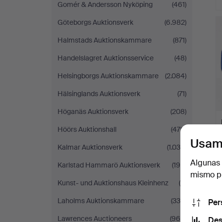
Gomér & Andersson Nyköping
(461)
Göteborgs Auktionsverk
(6.982)
Halmstads Auktionskammare
(871)
Handelslagret Auktionsservice
(48)
Helsingborgs Auktionskammare
(2.084)
Hälsinglands Auktionsverk
(71)
Höganäs Auktionsverk
(208)
Höörs Auktionshall
(470)
Usam
Kalmar Auktionsverk
(1.036)
Algunas 
Karlstad Hammarö Auktionsverk
(195)
mismo pu
Kunst- und Auktionshaus Kleinhenz
(5)
Laholms Auktionskammare
(339)
Per
Lawrences Auctioneers
(969)
Des