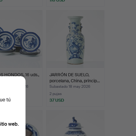
S HONDOS, 16 uds.,
JARRÓN DE SUELO,
, 14 uds., p…
porcelana, China, princip…
ado 18 may 2026
Subastado 18 may 2026
s
2 pujas
ue tú
USD
37 USD
itio web.