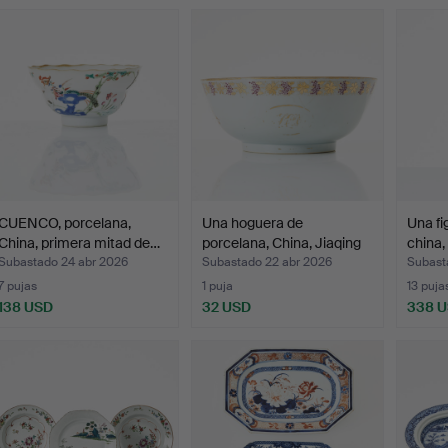
CUENCO, porcelana,
Una hoguera de
Una fi
China, primera mitad de…
porcelana, China, Jiaqing
china,
(…
Subastado 24 abr 2026
Subastado 22 abr 2026
Subast
7 pujas
1 puja
13 puja
138 USD
32 USD
338 