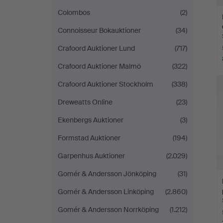
Colombos
(2)
Connoisseur Bokauktioner
(34)
Crafoord Auktioner Lund
(717)
Crafoord Auktioner Malmö
(322)
Crafoord Auktioner Stockholm
(338)
Dreweatts Online
(23)
Ekenbergs Auktioner
(3)
Formstad Auktioner
(194)
Garpenhus Auktioner
(2.029)
Gomér & Andersson Jönköping
(31)
Gomér & Andersson Linköping
(2.860)
Gomér & Andersson Norrköping
(1.212)