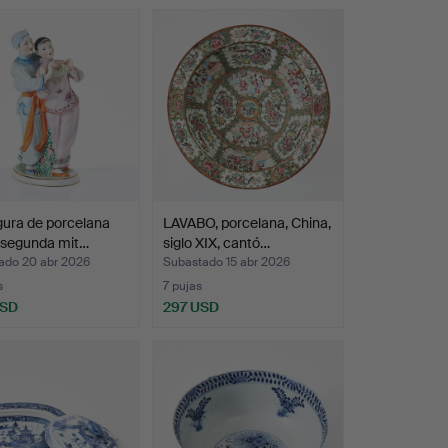
gura de porcelana
LAVABO, porcelana, China,
 segunda mit…
siglo XIX, cantó…
ado 20 abr 2026
Subastado 15 abr 2026
s
7 pujas
USD
297 USD