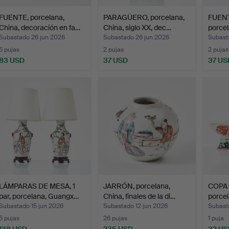
FUENTE, porcelana,
PARAGÜERO, porcelana,
FUENT
China, decoración en fa…
China, siglo XX, dec…
porcel
Subastado 26 jun 2026
Subastado 26 jun 2026
Subast
5 pujas
2 pujas
2 pujas
83 USD
37 USD
37 US
LÁMPARAS DE MESA, 1
JARRÓN, porcelana,
COPA 
par, porcelana, Guangx…
China, finales de la di…
porcel
Subastado 15 jun 2026
Subastado 12 jun 2026
Subast
5 pujas
26 pujas
1 puja
138 USD
235 USD
32 US