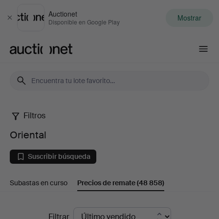
Auctionet
Mostrar
Cerrar
Disponible en Google Play
Auctionet.com
Filtros
Oriental
Oriental
Suscribir búsqueda
Subastas en curso
Precios de remate
(48 858)
Precios
Filtrar