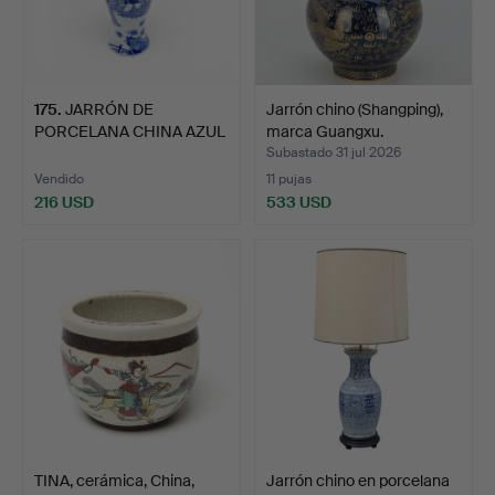
175
.
JARRÓN DE
Jarrón chino (Shangping),
PORCELANA CHINA AZUL
marca Guangxu.
Y BLANCO DE…
Subastado 31 jul 2026
Vendido
11 pujas
216 USD
533 USD
TINA, cerámica, China,
Jarrón chino en porcelana