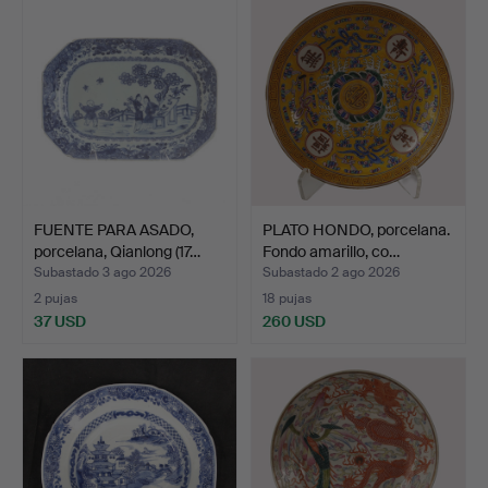
FUENTE PARA ASADO,
PLATO HONDO, porcelana.
porcelana, Qianlong (17…
Fondo amarillo, co…
Subastado 3 ago 2026
Subastado 2 ago 2026
2 pujas
18 pujas
37 USD
260 USD