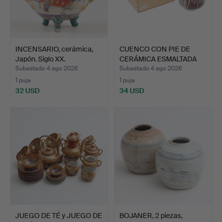
INCENSARIO, cerámica,
CUENCO CON PIE DE
Japón. Siglo XX.
CERÁMICA ESMALTADA
ORIEN…
Subastado 4 ago 2026
Subastado 4 ago 2026
1 puja
1 puja
32 USD
34 USD
JUEGO DE TÉ y JUEGO DE
BOJANER, 2 piezas,