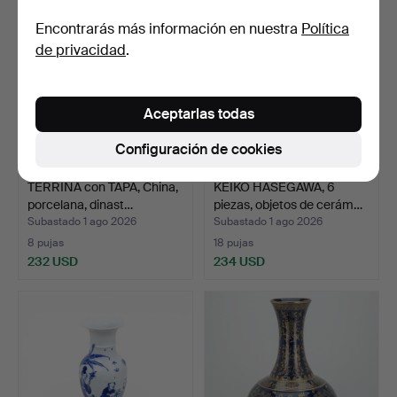
Encontrarás más información en nuestra
Política
de privacidad
.
Aceptarlas todas
Configuración de cookies
TERRINA con TAPA, China,
KEIKO HASEGAWA, 6
porcelana, dinast…
piezas, objetos de cerám…
Subastado 1 ago 2026
Subastado 1 ago 2026
8 pujas
18 pujas
232 USD
234 USD