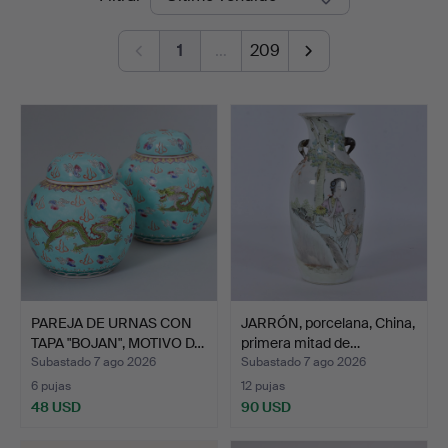
de
1
…
209
remate
PAREJA DE URNAS CON
JARRÓN, porcelana, China,
TAPA "BOJAN", MOTIVO D…
primera mitad de…
Subastado 7 ago 2026
Subastado 7 ago 2026
6 pujas
12 pujas
48 USD
90 USD