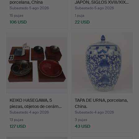
porcelana, China
JAPÓN, SIGLOS XVIII/XIX…
Daoguang…
Subastado 5 ago 2026
Subastado 5 ago 2026
15 pujas
1 puja
106 USD
22 USD
KEIKO HASEGAWA, 5
TAPA DE URNA, porcelana,
piezas, objetos de cerám…
China.
Subastado 4 ago 2026
Subastado 4 ago 2026
13 pujas
3 pujas
127 USD
43 USD