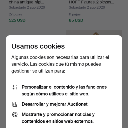
china antigua, sigl…
HOFF. Figuras, 2 piezas…
Subastado 2 ago 2026
Subastado 2 ago 2026
27 pujas
11 pujas
525 USD
85 USD
Usamos cookies
Algunas cookies son necesarias para utilizar el
servicio. Las cookies que tú mismo puedes
gestionar se utilizan para:
Personalizar el contenido y las funciones
ALMOHADA PARA EL
JARRA CON TAPA, famille
según cómo utilices el sitio web.
CUELLO, porcelana, China
rose con escenas d…
…
Subastado 1 ago 2026
Subastado 1 ago 2026
Desarrollar y mejorar Auctionet.
1 puja
1 puja
Mostrarte y promocionar noticias y
32 USD
32 USD
contenidos en sitios web externos.