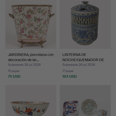
JARDINERA, porcelana con
LINTERNA DE
decoración de lat…
NOCHE/QUEMADOR DE
INCIENSO, po…
Subastado 28 jul 2026
Subastado 28 jul 2026
13 pujas
17 pujas
75 USD
163 USD