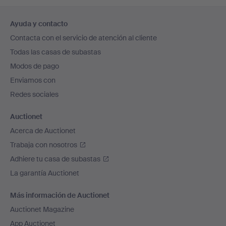
Navegación
Ayuda y contacto
en
Contacta con el servicio de atención al cliente
el
Todas las casas de subastas
pie
Modos de pago
de
Enviamos con
página
Redes sociales
Auctionet
Acerca de Auctionet
Trabaja con nosotros
Adhiere tu casa de subastas
La garantía Auctionet
Más información de Auctionet
Auctionet Magazine
App Auctionet