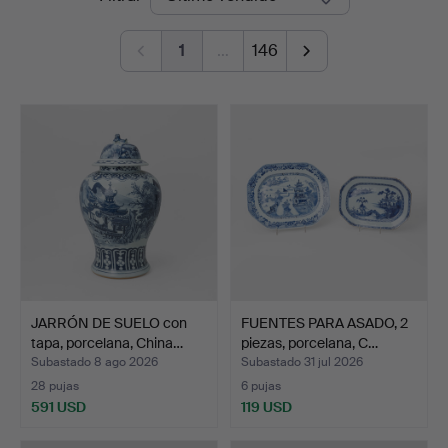
de
1
…
146
remate
JARRÓN DE SUELO con
FUENTES PARA ASADO, 2
tapa, porcelana, China…
piezas, porcelana, C…
Subastado 8 ago 2026
Subastado 31 jul 2026
28 pujas
6 pujas
591 USD
119 USD