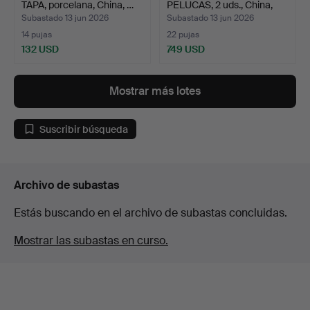
TAPA, porcelana, China, …
PELUCAS, 2 uds., China,
sigl…
Subastado 13 jun 2026
Subastado 13 jun 2026
14 pujas
22 pujas
132 USD
749 USD
Mostrar más lotes
Suscribir búsqueda
Archivo de subastas
Estás buscando en el archivo de subastas concluidas.
Mostrar las subastas en curso.