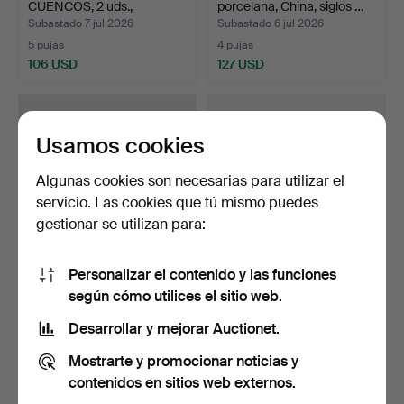
CUENCOS, 2 uds.,
porcelana, China, siglos …
porcela…
Subastado 7 jul 2026
Subastado 6 jul 2026
5 pujas
4 pujas
106 USD
127 USD
Usamos cookies
Algunas cookies son necesarias para utilizar el
servicio. Las cookies que tú mismo puedes
gestionar se utilizan para:
Personalizar el contenido y las funciones
FUENTES HONDAS, 3 uds.,
FUENTES PARA ASADO, un
según cómo utilices el sitio web.
y PLATO, porcelana…
par, y PLATO, porce…
Subastado 5 jul 2026
Subastado 5 jul 2026
Desarrollar y mejorar Auctionet.
34 pujas
8 pujas
Mostrarte y promocionar noticias y
537 USD
159 USD
contenidos en sitios web externos.