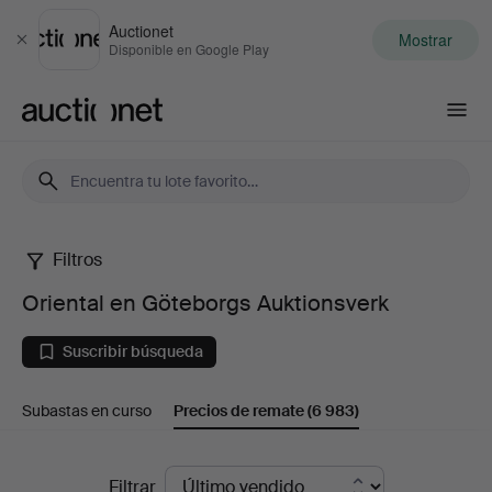
Auctionet
Mostrar
Cerrar
Disponible en Google Play
Auctionet.com
Filtros
Oriental
Oriental en Göteborgs Auktionsverk
en
Suscribir búsqueda
Göteborgs
Subastas en curso
Precios de remate
(6 983)
Auktionsverk
Precios
Filtrar