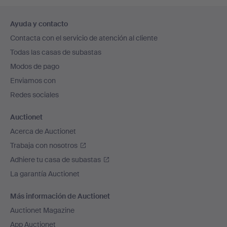
Navegación
Ayuda y contacto
en
Contacta con el servicio de atención al cliente
el
Todas las casas de subastas
pie
Modos de pago
de
Enviamos con
página
Redes sociales
Auctionet
Acerca de Auctionet
Trabaja con nosotros
Adhiere tu casa de subastas
La garantía Auctionet
Más información de Auctionet
Auctionet Magazine
App Auctionet