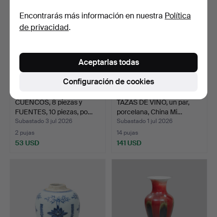
Encontrarás más información en nuestra
Política
de privacidad
.
Aceptarlas todas
Configuración de cookies
CUENCOS, 8 piezas y
TAZAS DE VINO, un par,
FUENTES, 10 piezas, po…
porcelana, China Mi…
Subastado 3 jul 2026
Subastado 1 jul 2026
2 pujas
14 pujas
53 USD
141 USD