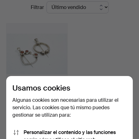
Precios
Filtrar
Bokauktioner
de
remate
Usamos cookies
2 hebillas para mantón,
traje folklórico. …
Algunas cookies son necesarias para utilizar el
Subastado 6 may 2021
servicio. Las cookies que tú mismo puedes
3 pujas
gestionar se utilizan para:
43 USD
Personalizar el contenido y las funciones
Suscribir búsqueda