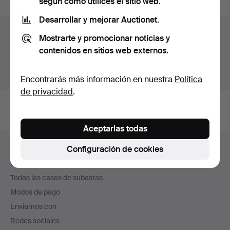
según cómo utilices el sitio web.
Desarrollar y mejorar Auctionet.
Archivo de subastas
Mostrarte y promocionar noticias y
contenidos en sitios web externos.
Estás buscando en el archivo de subastas concluidas.
Mostrar las subastas en curso.
Encontrarás más información en nuestra
Política
de privacidad
.
Aceptarlas todas
Navegación
Configuración de cookies
Ayuda y contacto
en
Contacta con el servicio de atención al cliente
el
Todas las casas de subastas
pie
Modos de pago
de
Enviamos con
página
Redes sociales