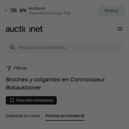
Auctionet
Mostrar
Cerrar
Disponible en Google Play
Auctionet.com
Filtros
Broches
Broches y colgantes en Connoisseur
y
Bokauktioner
colgantes
Suscribir búsqueda
en
Subastas en curso
Precios de remate
(1)
Connoisseur