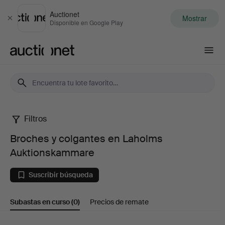
Auctionet
Mostrar
Cerrar
Disponible en Google Play
Auctionet.com
Filtros
Broches
Broches y colgantes en Laholms
y
Auktionskammare
colgantes
Suscribir búsqueda
en
Subastas en curso
(0)
Precios de remate
Laholms