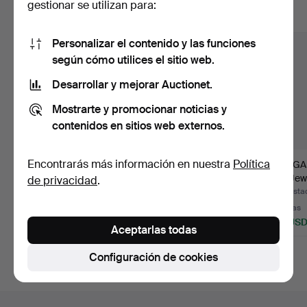
gestionar se utilizan para:
Mostrar todos los lotes
Personalizar el contenido y las funciones
según cómo utilices el sitio web.
Desarrollar y mejorar Auctionet.
Mostrarte y promocionar noticias y
contenidos en sitios web externos.
Encontrarás más información en nuestra
Política
BROCHE. Plata, Cæsar.
BROCHE. Plata y
COLGA
Peso aprox. 23,48 gr…
marcasitas, Art Déco,
CU Jewe
de privacidad
.
peso…
Subastado 9 jul 2026
Subastado 9 jul 2026
Subasta
16 pujas
4 pujas
2 pujas
108 USD
43 USD
53 US
Aceptarlas todas
Configuración de cookies
Navegación