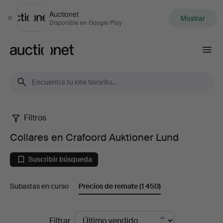
Auctionet
Mostrar
Cerrar
Disponible en Google Play
Auctionet.com
Filtros
Collares
Collares en Crafoord Auktioner Lund
en
Suscribir búsqueda
Crafoord
Subastas en curso
Precios de remate
(1 450)
Auktioner
Lund
Precios
Filtrar