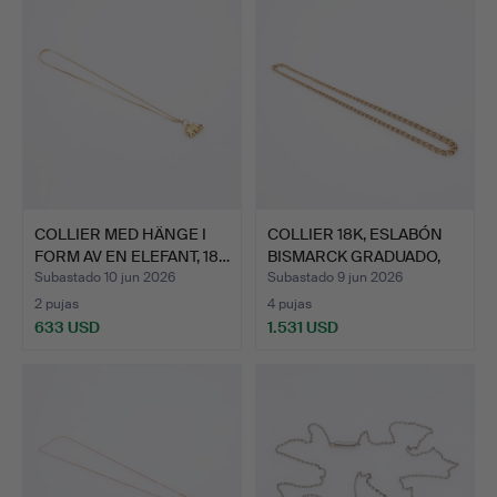
COLLIER MED HÄNGE I
COLLIER 18K, ESLABÓN
FORM AV EN ELEFANT, 18…
BISMARCK GRADUADO,
16…
Subastado 10 jun 2026
Subastado 9 jun 2026
2 pujas
4 pujas
633 USD
1.531 USD