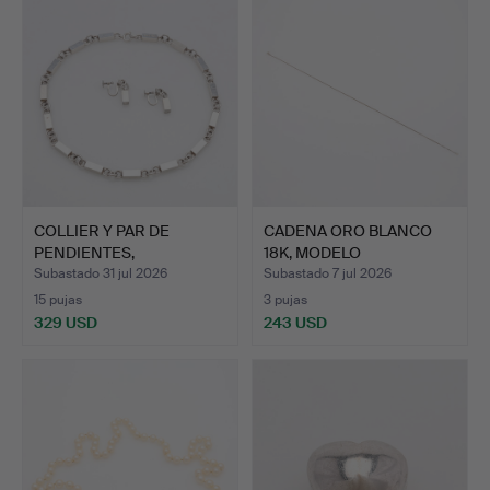
COLLIER Y PAR DE
CADENA ORO BLANCO
PENDIENTES,
18K, MODELO
ESLABONES DE …
VENECIANO.
Subastado 31 jul 2026
Subastado 7 jul 2026
15 pujas
3 pujas
329 USD
243 USD