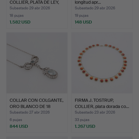
COLLIER, PLATA DE LEY,
longitud apr…
ESLA…
Subastado 29 abr 2026
Subastado 29 abr 2026
18 pujas
19 pujas
1.582 USD
148 USD
COLLAR CON COLGANTE,
FIRMA J. TOSTRUP,
ORO BLANCO DE 18
COLLIER, plata dorada co…
QUIL…
Subastado 27 abr 2026
Subastado 23 abr 2026
6 pujas
33 pujas
844 USD
1.267 USD