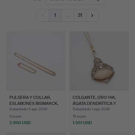
de
1
…
31
remate
PULSERA Y COLLAR,
COLGANTE, ORO 14K,
ESLABONES BISMARCK,
ÁGATA DENDRÍTICA Y
ORO …
DIAM…
Subastado 3 ago 2026
Subastado 1 ago 2026
9 pujas
19 pujas
2.900 USD
1.951 USD