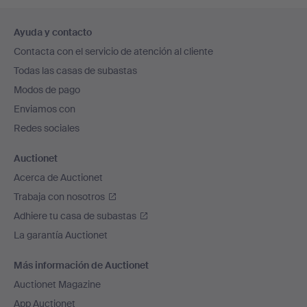
Navegación
Ayuda y contacto
en
Contacta con el servicio de atención al cliente
el
Todas las casas de subastas
pie
Modos de pago
de
Enviamos con
página
Redes sociales
Auctionet
Acerca de Auctionet
Trabaja con nosotros
Adhiere tu casa de subastas
La garantía Auctionet
Más información de Auctionet
Auctionet Magazine
App Auctionet