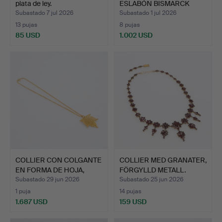
plata de ley.
ESLABÓN BISMARCK
GRADUAD…
Subastado 7 jul 2026
Subastado 1 jul 2026
13 pujas
8 pujas
85 USD
1.002 USD
COLLIER CON COLGANTE
COLLIER MED GRANATER,
EN FORMA DE HOJA,
FÖRGYLLD METALL.
ORO…
Subastado 29 jun 2026
Subastado 25 jun 2026
1 puja
14 pujas
1.687 USD
159 USD