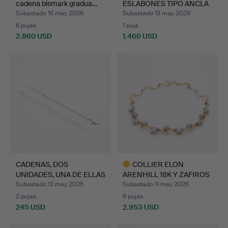
cadena bismark gradua…
ESLABONES TIPO ANCLA
GR…
Subastado 16 may 2026
Subastado 13 may 2026
6 pujas
1 puja
2.860 USD
1.466 USD
CADENAS, DOS
COLLIER ELON
UNIDADES, UNA DE ELLAS
ARENHILL 18K Y ZAFIROS
CON CO…
ESTREL…
Subastado 12 may 2026
Subastado 11 may 2026
2 pujas
6 pujas
245 USD
2.953 USD
Lote