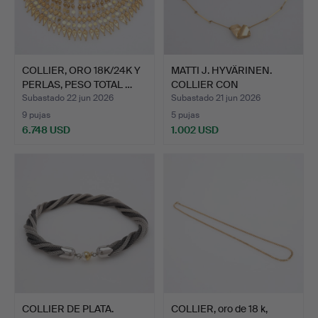
COLLIER, ORO 18K/24K Y
MATTI J. HYVÄRINEN.
PERLAS, PESO TOTAL …
COLLIER CON
COLGANTE, …
Subastado 22 jun 2026
Subastado 21 jun 2026
9 pujas
5 pujas
6.748 USD
1.002 USD
COLLIER DE PLATA.
COLLIER, oro de 18 k,