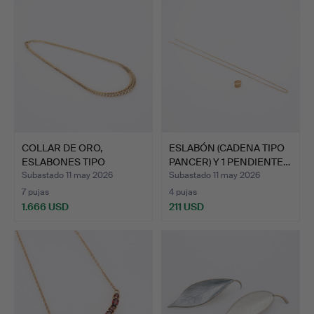
seleccionado
COLLAR DE ORO,
ESLABÓN (CADENA TIPO
ESLABONES TIPO
PANCER) Y 1 PENDIENTE…
PANSAR GRADU…
Subastado 11 may 2026
Subastado 11 may 2026
7 pujas
4 pujas
1.666 USD
211 USD