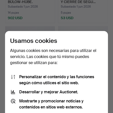
BÜLOW-HÜBE.
Y CIERRE DE SEGU…
COLLIER/GARGANT…
Subastado 1 jun 2026
Subastado 1 jun 2026
14 pujas
5 pujas
902 USD
53 USD
Usamos cookies
Algunas cookies son necesarias para utilizar el
servicio. Las cookies que tú mismo puedes
gestionar se utilizan para:
Personalizar el contenido y las funciones
GARGANCHILLAS, TRES
COLLAR, ORO DE 18 K, 2,8
según cómo utilices el sitio web.
PIEZAS, PLATA.
g.
Subastado 1 jun 2026
Subastado 28 may 2026
Desarrollar y mejorar Auctionet.
10 pujas
17 pujas
Mostrarte y promocionar noticias y
85 USD
232 USD
contenidos en sitios web externos.