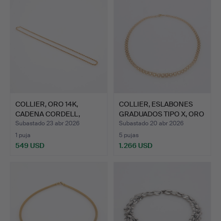
COLLIER, ORO 14K,
COLLIER, ESLABONES
CADENA CORDELL,
GRADUADOS TIPO X, ORO
UNOAERRE…
D…
Subastado 23 abr 2026
Subastado 20 abr 2026
1 puja
5 pujas
549 USD
1.266 USD