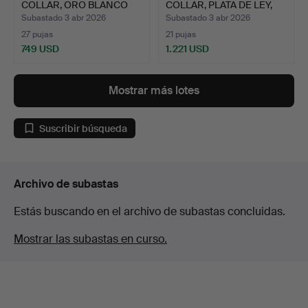
COLLAR, ORO BLANCO
COLLAR, PLATA DE LEY,
DE 18 Q…
ESLAB…
Subastado 3 abr 2026
Subastado 3 abr 2026
27 pujas
21 pujas
749 USD
1.221 USD
Lote
seleccionado
Mostrar más lotes
Suscribir búsqueda
Archivo de subastas
Estás buscando en el archivo de subastas concluidas.
Mostrar las subastas en curso.