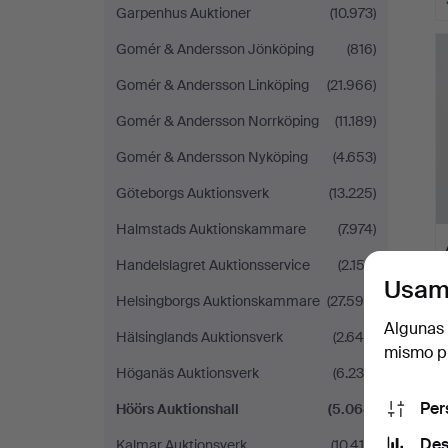
Garpenhus Auktioner
(10.973)
Gomér & Andersson Jönköping
(816)
Gomér & Andersson Linköping
(21.966)
Gomér & Andersson Norrköping
(11.189)
Gomér & Andersson Nyköping
(4.653)
Göteborgs Auktionsverk
(13.225)
Halmstads Auktionskammare
(7.974)
Handelslagret Auktionsservice
(2.153)
Usam
Helsingborgs Auktionskammare
(27.599)
Algunas 
Hälsinglands Auktionsverk
(2.649)
mismo pu
Höganäs Auktionsverk
(6.230)
Per
Höörs Auktionshall
(5.068)
Des
Kalmar Auktionsverk
(10.414)