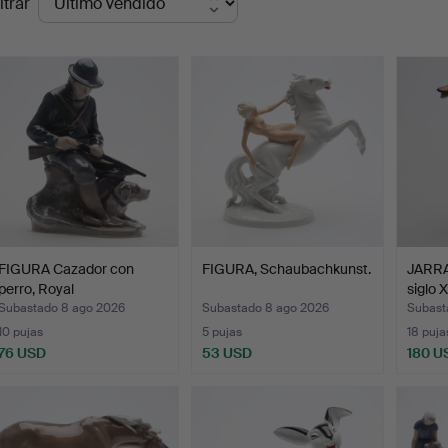
ltrar
de
emate
FIGURA Cazador con
FIGURA, Schaubachkunst.
JARRA
perro, Royal
siglo X
Copenhagen…
Subastado 8 ago 2026
Subastado 8 ago 2026
Subast
10 pujas
5 pujas
18 puja
76 USD
53 USD
180 U