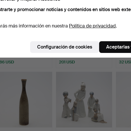
trarte y promocionar noticias y contenidos en sitios web exte
rás más información en nuestra
Política de privacidad
.
PEDESTAL con
Gnomo con linterna,
DUEND
CUBREMACETAS, estilo
Heissner. Etiquetado.
cerám
Configuración de cookies
Aceptarlas
mayólica.
Subastado 26 jul 2026
Subastado 25 jul 2026
Subast
12 pujas
22 pujas
1 puja
86 USD
201 USD
32 US