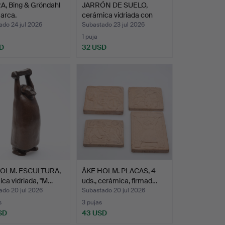
A, Bing & Gröndahl
JARRÓN DE SUELO,
arca.
cerámica vidriada con
ata…
ado 24 jul 2026
Subastado 23 jul 2026
1 puja
D
32 USD
OLM. ESCULTURA,
ÅKE HOLM. PLACAS, 4
ca vidriada, "M…
uds., cerámica, firmad…
ado 20 jul 2026
Subastado 20 jul 2026
s
3 pujas
SD
43 USD