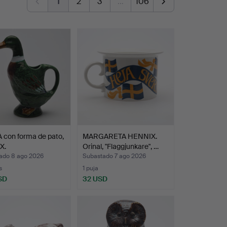
1
2
3
…
106
 con forma de pato,
MARGARETA HENNIX.
X.
Orinal, "Flaggjunkare", …
ado 8 ago 2026
Subastado 7 ago 2026
s
1 puja
SD
32 USD