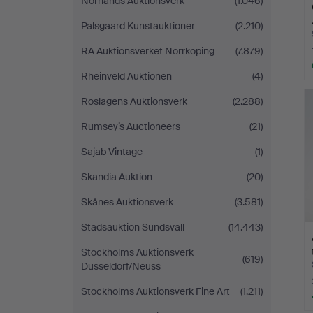
Norrlands Auktionsverk
(1.046)
Palsgaard Kunstauktioner
(2.210)
RA Auktionsverket Norrköping
(7.879)
Rheinveld Auktionen
(4)
Roslagens Auktionsverk
(2.288)
Rumsey’s Auctioneers
(21)
Sajab Vintage
(1)
Skandia Auktion
(20)
Skånes Auktionsverk
(3.581)
Stadsauktion Sundsvall
(14.443)
Stockholms Auktionsverk
(619)
Düsseldorf/Neuss
Stockholms Auktionsverk Fine Art
(1.211)