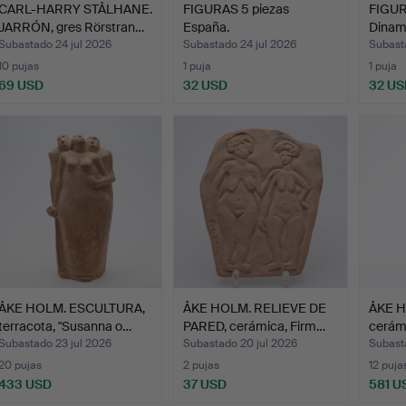
CARL-HARRY STÅLHANE.
FIGURAS 5 piezas
FIGUR
JARRÓN, gres Rörstran…
España.
Dinam
Subastado 24 jul 2026
Subastado 24 jul 2026
Subast
10 pujas
1 puja
1 puja
69 USD
32 USD
32 US
ÅKE HOLM. ESCULTURA,
ÅKE HOLM. RELIEVE DE
ÅKE H
terracota, "Susanna o…
PARED, cerámica, Firm…
cerámi
Subastado 23 jul 2026
Subastado 20 jul 2026
Subast
20 pujas
2 pujas
12 puja
433 USD
37 USD
581 U