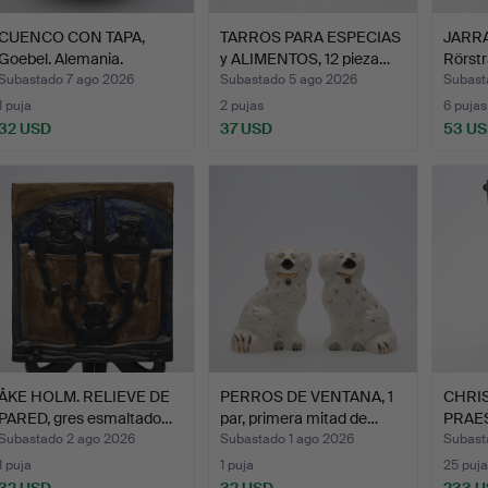
CUENCO CON TAPA,
TARROS PARA ESPECIAS
JARRA
Goebel. Alemania.
y ALIMENTOS, 12 pieza…
Rörstr
Subastado 7 ago 2026
Subastado 5 ago 2026
Subast
1 puja
2 pujas
6 pujas
32 USD
37 USD
53 U
ÅKE HOLM. RELIEVE DE
PERROS DE VENTANA, 1
CHRI
PARED, gres esmaltado…
par, primera mitad de…
PRAE
JARRO
Subastado 2 ago 2026
Subastado 1 ago 2026
Subast
1 puja
1 puja
25 puja
32 USD
32 USD
233 