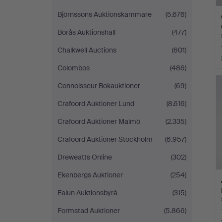
Björnssons Auktionskammare
(5.676)
Borås Auktionshall
(477)
Chalkwell Auctions
(601)
Colombos
(486)
Connoisseur Bokauktioner
(69)
Crafoord Auktioner Lund
(8.616)
Crafoord Auktioner Malmö
(2.335)
Crafoord Auktioner Stockholm
(6.957)
Dreweatts Online
(302)
Ekenbergs Auktioner
(254)
Falun Auktionsbyrå
(315)
Formstad Auktioner
(5.866)