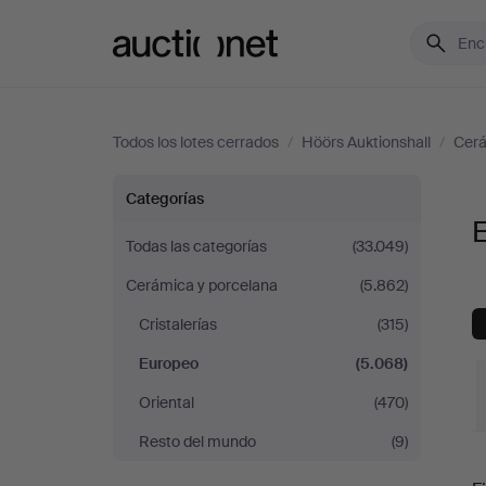
Auctionet.com
Todos los lotes cerrados
/
Höörs Auktionshall
/
Cerá
Europeo
Categorías
E
en
Todas las categorías
(33.049)
Cerámica y porcelana
(5.862)
Höörs
Cristalerías
(315)
Auktionshall
Europeo
(5.068)
Oriental
(470)
Resto del mundo
(9)
P