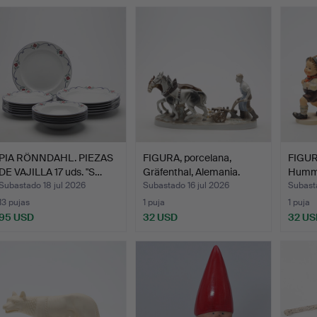
PIA RÖNNDAHL. PIEZAS
FIGURA, porcelana,
FIGURA
DE VAJILLA 17 uds. "S…
Gräfenthal, Alemania.
Humme
Subastado 18 jul 2026
Subastado 16 jul 2026
Subasta
13 pujas
1 puja
1 puja
95 USD
32 USD
32 US