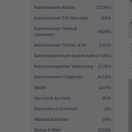
Auktionshuset Kolonn
(22.180)
Auktionshuset STO Bohuslän
(982)
Auktionshuset Thelin &
(10.166)
Johansson
Auktionshuset Thörner & Ek
(1.522)
Auktionskammaren Sydost Kalmar
(1.180)
Auktionsmagasinet Vänersborg
(2.790)
Auktionsverket Engelholm
(4.520)
Balclis
(2.670)
Barcelona Auctions
(921)
Batemans of Stamford
(37)
Bidstrup Auktioner
(315)
Bishop & Miller
(3.206)