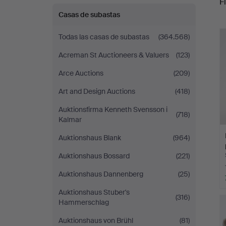
Fi
Casas de subastas
r
Todas las casas de subastas
(364.568)
Acreman St Auctioneers & Valuers
(123)
Arce Auctions
(209)
Art and Design Auctions
(418)
Auktionsfirma Kenneth Svensson i
(718)
Kalmar
Auktionshaus Blank
(964)
Auktionshaus Bossard
(221)
Auktionshaus Dannenberg
(25)
Auktionshaus Stuber's
(316)
Hammerschlag
Auktionshaus von Brühl
(81)