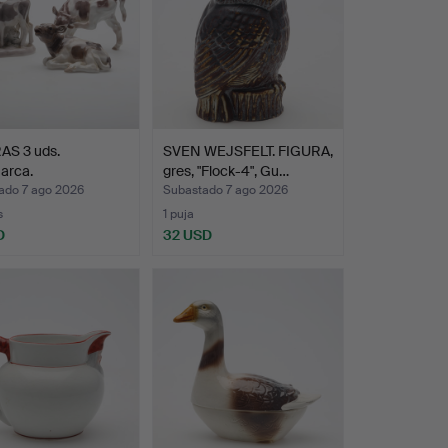
AS 3 uds.
SVEN WEJSFELT. FIGURA,
arca.
gres, "Flock-4", Gu…
ado 7 ago 2026
Subastado 7 ago 2026
s
1 puja
D
32 USD