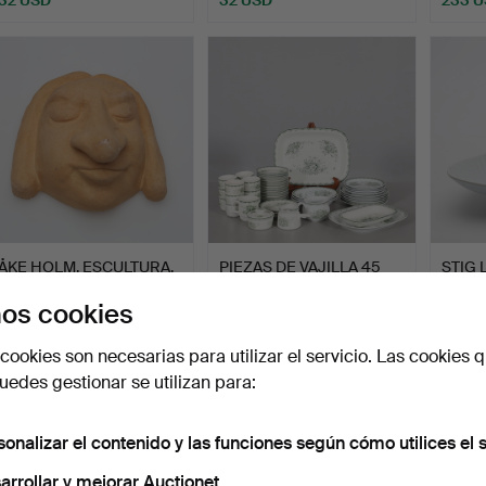
ÅKE HOLM. ESCULTURA,
PIEZAS DE VAJILLA 45
STIG 
cerámica, "Troll", fi…
uds. "Grön Anna" Rörs…
FUENTE
os cookies
Gus…
Subastado 1 ago 2026
Subastado 31 jul 2026
Subast
11 pujas
15 pujas
1 puja
cookies son necesarias para utilizar el servicio. Las cookies q
80 USD
191 USD
32 US
edes gestionar se utilizan para:
sonalizar el contenido y las funciones según cómo utilices el s
arrollar y mejorar Auctionet.