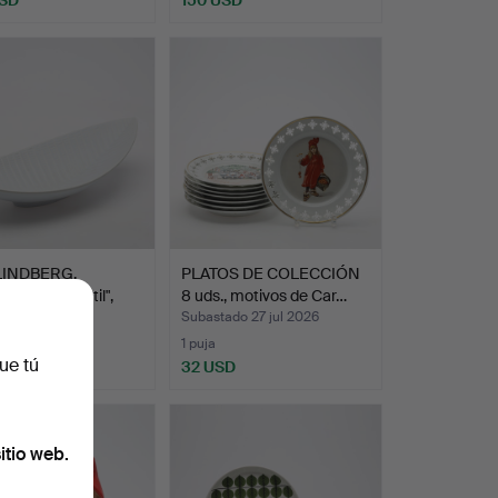
LINDBERG.
PLATOS DE COLECCIÓN
, gres, "Reptil",
8 uds., motivos de Car…
ado 29 jul 2026
Subastado 27 jul 2026
1 puja
ue tú
D
32 USD
itio web.