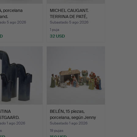
, porcelana
MICHEL CAUGANT.
and.
TERRINA DE PATÉ,
cerámica,…
ado 5 ago 2026
Subastado 5 ago 2026
1 puja
SD
32 USD
STINA
BELÉN, 15 piezas,
STGAARD.
porcelana, según Jenny
NES "Pampas vi…
N…
ado 1 ago 2026
Subastado 1 ago 2026
s
19 pujas
USD
150 USD