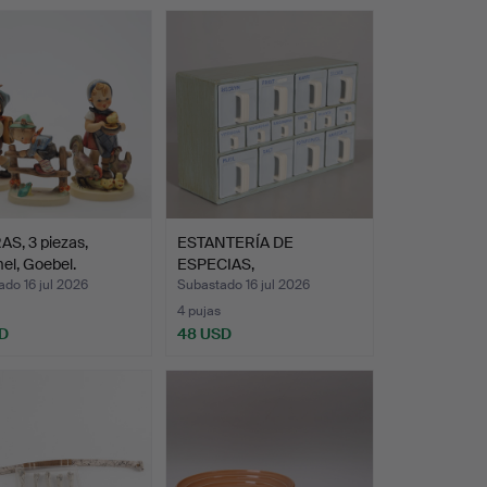
S, 3 piezas,
ESTANTERÍA DE
l, Goebel.
ESPECIAS,
madera/porcelana, …
do 16 jul 2026
Subastado 16 jul 2026
4 pujas
D
48 USD