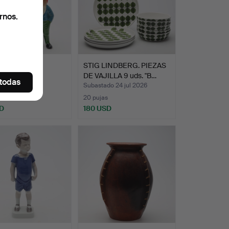
rnos.
ES 2 piezas
STIG LINDBERG. PIEZAS
ica.
DE VAJILLA 9 uds. "B…
 todas
ado 25 jul 2026
Subastado 24 jul 2026
20 pujas
D
180 USD