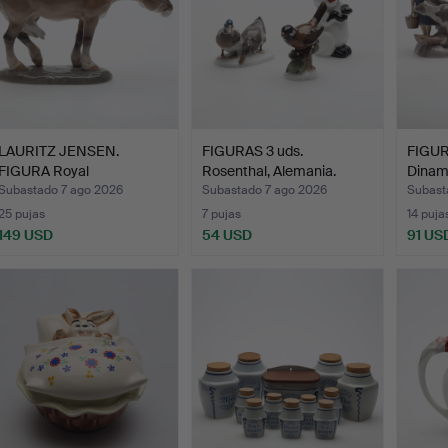
LAURITZ JENSEN.
FIGURAS 3 uds.
FIGUR
FIGURA Royal
Rosenthal, Alemania.
Dinam
Copenhagen.
Subastado 7 ago 2026
Subastado 7 ago 2026
Subast
25 pujas
7 pujas
14 puja
149 USD
54 USD
91 US