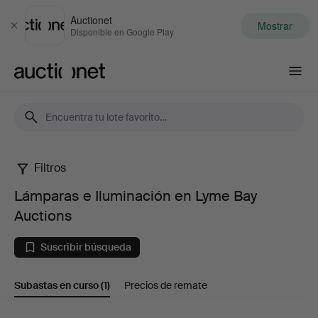
Auctionet
Mostrar
Cerrar
Disponible en Google Play
Auctionet.com
Filtros
Lámparas
Lámparas e Iluminación en Lyme Bay
e
Auctions
Iluminación
Suscribir búsqueda
en
Subastas en curso
(1)
Precios de remate
Lyme