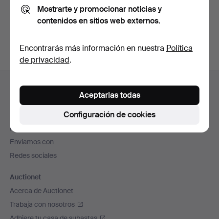
Mostrarte y promocionar noticias y
También puedes buscar en
nuestro archivo de
contenidos en sitios web externos.
subastas concluidas
.
Encontrarás más información en nuestra
Política
de privacidad
.
Navegación
Ayuda y contacto
en
Aceptarlas todas
Contacta con el servicio de atención al cliente
el
Configuración de cookies
Todas las casas de subastas
pie
Modos de pago
de
Enviamos con
página
Redes sociales
Auctionet
Acerca de Auctionet
Trabaja con nosotros
Adhiere tu casa de subastas