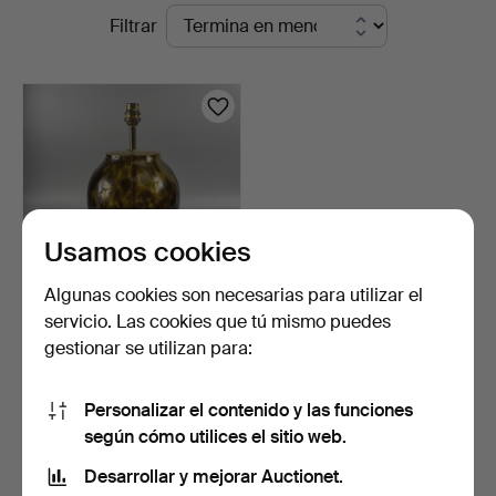
Subastas
Filtrar
Bay
en
Auctions
curso
Usamos cookies
Algunas cookies son necesarias para utilizar el
servicio. Las cookies que tú mismo puedes
BASE DE LÁMPARA DE
gestionar se utilizan para:
MESA DE CRISTAL.
2 días
1 puja
Personalizar el contenido y las funciones
21 USD
según cómo utilices el sitio web.
Desarrollar y mejorar Auctionet.
Suscribir búsqueda