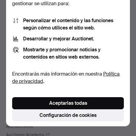
Navegación
gestionar se utilizan para:
Ayuda y contacto
en
Contacta con el servicio de atención al cliente
el
Personalizar el contenido y las funciones
Todas las casas de subastas
pie
según cómo utilices el sitio web.
Modos de pago
de
Desarrollar y mejorar Auctionet.
Enviamos con
página
Redes sociales
Mostrarte y promocionar noticias y
contenidos en sitios web externos.
Auctionet
Acerca de Auctionet
Encontrarás más información en nuestra
Política
Trabaja con nosotros
de privacidad
.
Adhiere tu casa de subastas
La garantía Auctionet
Aceptarlas todas
Más información de Auctionet
Configuración de cookies
Auctionet Magazine
App Auctionet
Auctionet Academy