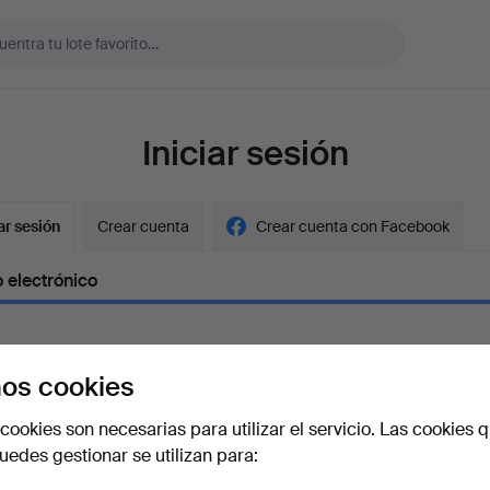
Iniciar sesión
ar sesión
Crear cuenta
Crear cuenta con Facebook
 electrónico
os cookies
aseña
Mostrar con
cookies son necesarias para utilizar el servicio. Las cookies q
edes gestionar se utilizan para:
vidado la contraseña?