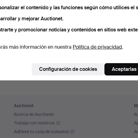
cuérdame
sonalizar el contenido y las funciones según cómo utilices el s
arrollar y mejorar Auctionet.
Iniciar sesión
trarte y promocionar noticias y contenidos en sitios web exte
o iniciar sesión a través de Facebook
rás más información en nuestra
Política de privacidad
.
Continuar con Facebook
Configuración de cookies
Aceptarlas
Auctionet
M
Acerca de Auctionet
A
Trabaja con nosotros
A
Adhiere tu casa de subastas
A