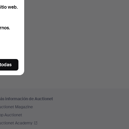
itio web.
rnos.
 todas
ás información de Auctionet
uctionet Magazine
pp Auctionet
uctionet Academy