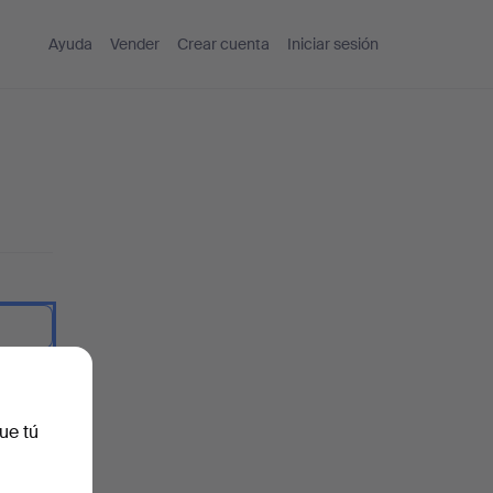
Ayuda
Vender
Crear cuenta
Iniciar sesión
traseña.
ue tú