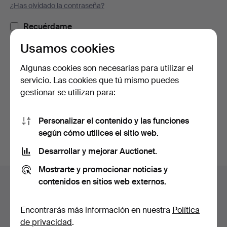
¿Has olvidado la contraseña?
Recuérdame
Usamos cookies
Iniciar sesión
Algunas cookies son necesarias para utilizar el
servicio. Las cookies que tú mismo puedes
o iniciar sesión a través de Facebook
gestionar se utilizan para:
Continuar con Facebook
Personalizar el contenido y las funciones
según cómo utilices el sitio web.
Desarrollar y mejorar Auctionet.
Mostrarte y promocionar noticias y
Navegación
contenidos en sitios web externos.
Ayuda y contacto
en
Contacta con el servicio de atención al cliente
el
Encontrarás más información en nuestra
Política
Todas las casas de subastas
pie
de privacidad
.
Modos de pago