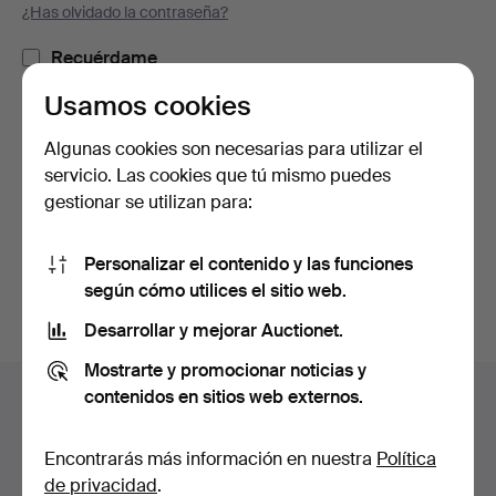
¿Has olvidado la contraseña?
Recuérdame
Usamos cookies
Iniciar sesión
Algunas cookies son necesarias para utilizar el
servicio. Las cookies que tú mismo puedes
o iniciar sesión a través de Facebook
gestionar se utilizan para:
Continuar con Facebook
Personalizar el contenido y las funciones
según cómo utilices el sitio web.
Desarrollar y mejorar Auctionet.
Mostrarte y promocionar noticias y
Navegación
contenidos en sitios web externos.
Ayuda y contacto
en
Contacta con el servicio de atención al cliente
el
Encontrarás más información en nuestra
Política
Todas las casas de subastas
pie
de privacidad
.
Modos de pago