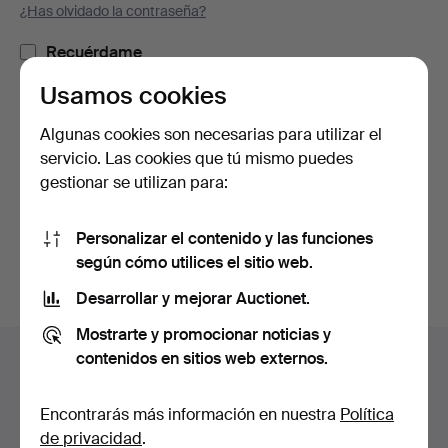
¿Has olvidado la contraseña?
Recuérdame
Usamos cookies
Iniciar sesión
Algunas cookies son necesarias para utilizar el
servicio. Las cookies que tú mismo puedes
o iniciar sesión a través de Facebook
gestionar se utilizan para:
Continuar con Facebook
Personalizar el contenido y las funciones
según cómo utilices el sitio web.
Desarrollar y mejorar Auctionet.
Mostrarte y promocionar noticias y
Navegación
contenidos en sitios web externos.
Ayuda y contacto
en
Contacta con el servicio de atención al cliente
el
Encontrarás más información en nuestra
Política
Todas las casas de subastas
pie
de privacidad
.
Modos de pago