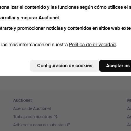
cuérdame
sonalizar el contenido y las funciones según cómo utilices el s
arrollar y mejorar Auctionet.
Iniciar sesión
trarte y promocionar noticias y contenidos en sitios web exte
o iniciar sesión a través de Facebook
rás más información en nuestra
Política de privacidad
.
Continuar con Facebook
Configuración de cookies
Aceptarlas
Auctionet
M
Acerca de Auctionet
A
Trabaja con nosotros
A
Adhiere tu casa de subastas
A