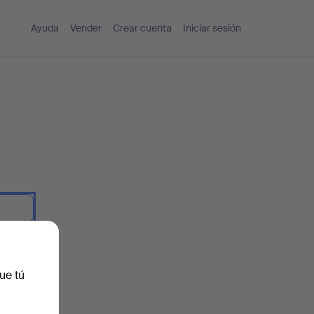
Ayuda
Vender
Crear cuenta
Iniciar sesión
traseña.
ue tú