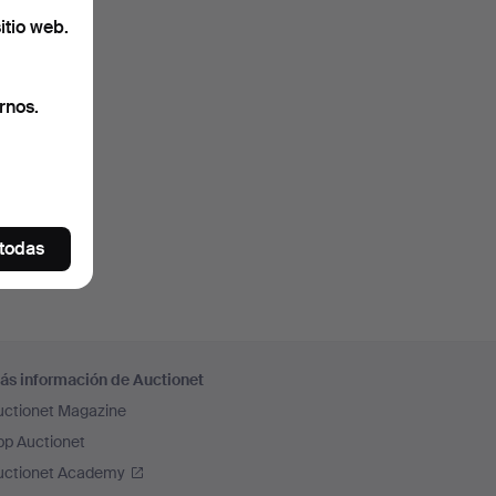
itio web.
rnos.
 todas
ás información de Auctionet
uctionet Magazine
pp Auctionet
uctionet Academy