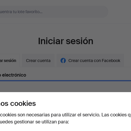
Iniciar sesión
ar sesión
Crear cuenta
Crear cuenta con Facebook
 electrónico
os cookies
aseña
Mostrar con
cookies son necesarias para utilizar el servicio. Las cookies q
edes gestionar se utilizan para:
vidado la contraseña?