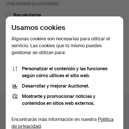
¿Has olvidado la contraseña?
Recuérdame
Usamos cookies
Iniciar sesión
Algunas cookies son necesarias para utilizar el
servicio. Las cookies que tú mismo puedes
o iniciar sesión a través de Facebook
gestionar se utilizan para:
Continuar con Facebook
Personalizar el contenido y las funciones
según cómo utilices el sitio web.
Desarrollar y mejorar Auctionet.
Mostrarte y promocionar noticias y
Navegación
contenidos en sitios web externos.
Ayuda y contacto
en
Contacta con el servicio de atención al cliente
el
Encontrarás más información en nuestra
Política
Todas las casas de subastas
pie
de privacidad
.
Modos de pago