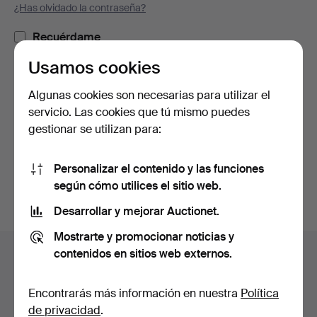
¿Has olvidado la contraseña?
Recuérdame
Usamos cookies
Iniciar sesión
Algunas cookies son necesarias para utilizar el
servicio. Las cookies que tú mismo puedes
o iniciar sesión a través de Facebook
gestionar se utilizan para:
Continuar con Facebook
Personalizar el contenido y las funciones
según cómo utilices el sitio web.
Desarrollar y mejorar Auctionet.
Mostrarte y promocionar noticias y
Navegación
contenidos en sitios web externos.
Ayuda y contacto
en
Contacta con el servicio de atención al cliente
el
Encontrarás más información en nuestra
Política
Todas las casas de subastas
pie
de privacidad
.
Modos de pago