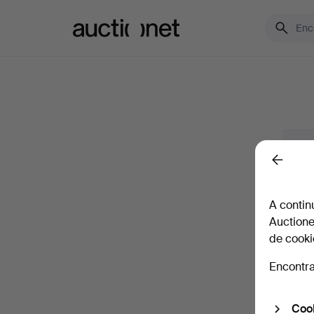
Auctionet.com
Inici
Back
Correo
A contin
Auctione
de cooki
Contr
Encontra
¿Has ol
Cook