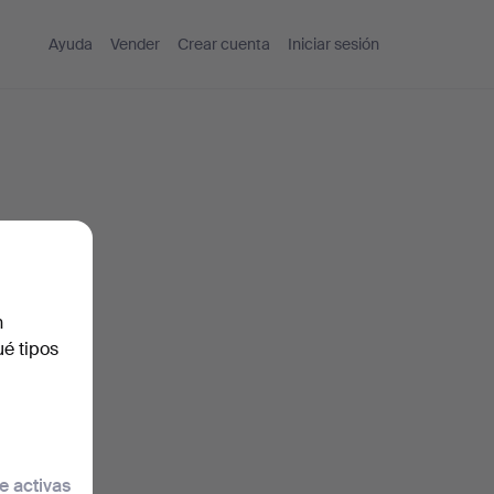
Ayuda
Vender
Crear cuenta
Iniciar sesión
n
ué tipos
traseña.
e activas