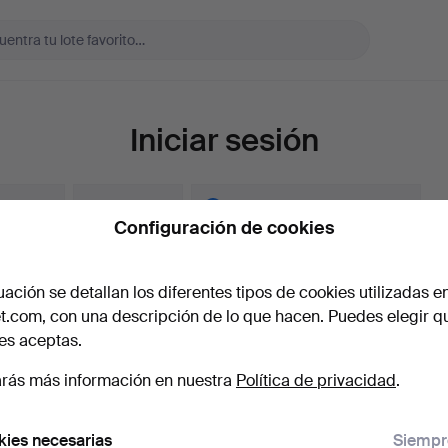
Iniciar sesión
ar sesión
Crear cuenta
Crear cuenta con Facebook
Configuración de cookies
 electrónico
uación se detallan los diferentes tipos de cookies utilizadas e
t.com, con una descripción de lo que hacen. Puedes elegir q
es aceptas.
aseña
Mostrar con
rás más información en nuestra
Política de privacidad
.
vidado la contraseña?
ies necesarias
Siempr