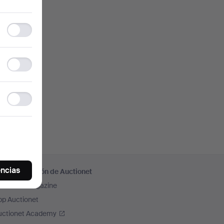
Functionality
storage
Statistics
storage
Ad
storage
encias
ás información de Auctionet
uctionet Magazine
pp Auctionet
uctionet Academy