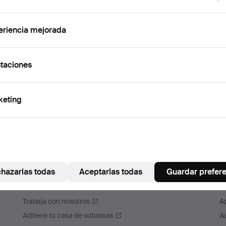
cuérdame
eriencia mejorada
Iniciar sesión
taciones
o iniciar sesión a través de Facebook
Continuar con Facebook
keting
hazarlas todas
Aceptarlas todas
Guardar prefer
Auctionet
M
Acerca de Auctionet
A
Trabaja con nosotros
A
Adhiere tu casa de subastas
A