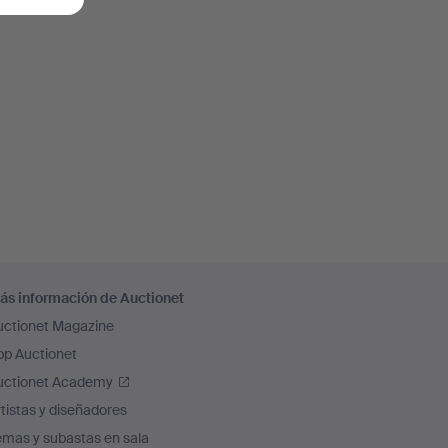
ás información de Auctionet
uctionet Magazine
pp Auctionet
uctionet Academy
tistas y diseñadores
emas y subastas en sala