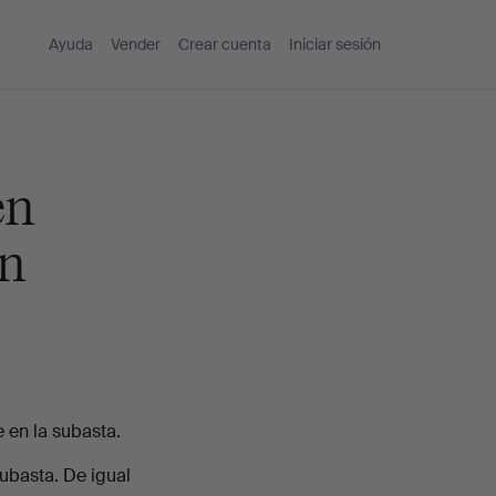
Ayuda
Vender
Crear cuenta
Iniciar sesión
en
en
e en la subasta.
ubasta. De igual