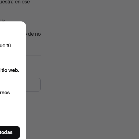
muestra en ese
la.
o ten cuidado de no
ue tú
itio web.
rnos.
 todas