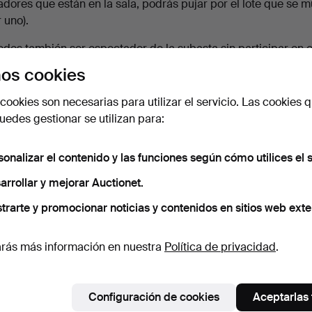
adores que están en la sala, podrás pujar por el lote que se 
 uno).
des también ser espectador de la subasta sin participar en el
os cookies
resentar una
puja ausente
antes del inicio de la subasta. ¡Per
ismo en caso de que también decidas pujar en tiempo real!
cookies son necesarias para utilizar el servicio. Las cookies q
edes gestionar se utilizan para:
algo más?
sonalizar el contenido y las funciones según cómo utilices el s
arrollar y mejorar Auctionet.
trarte y promocionar noticias y contenidos en sitios web exte
transporte?
rás más información en nuestra
Política de privacidad
.
 envío con un número de seguimiento?
tuar el pago?
Configuración de cookies
Aceptarlas
nder?