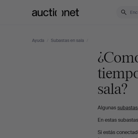
Auctionet.com
Ayuda
/
Subastas en sala
/
¿Como 
tiempo
sala?
Algunas
subastas
En estas subastas 
Si estás conectad