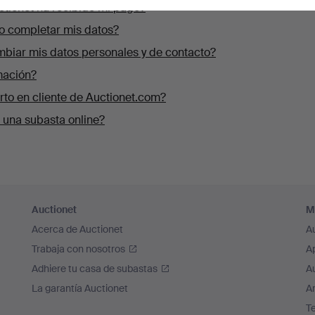
tionet ha recibido mi pago?
o completar mis datos?
iar mis datos personales y de contacto?
mación?
to en cliente de Auctionet.com?
 una subasta online?
Auctionet
M
Acerca de Auctionet
A
Trabaja con nosotros
A
Adhiere tu casa de subastas
A
La garantía Auctionet
Ar
T