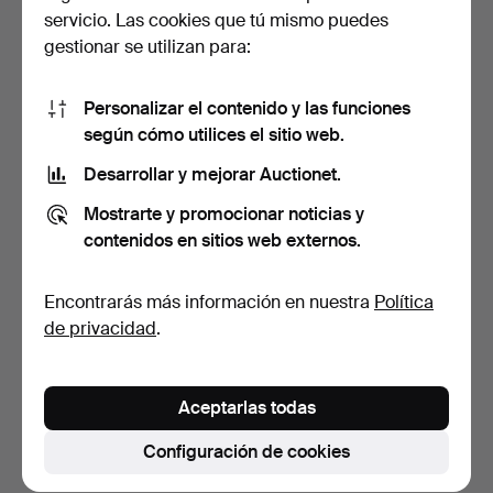
servicio. Las cookies que tú mismo puedes
gestionar se utilizan para:
¿Cuánto tarda el transporte?
Personalizar el contenido y las funciones
según cómo utilices el sitio web.
¿Puedo seguir el envío con un número de seguimiento?
¿Cómo puedo efectuar el pago?
Desarrollar y mejorar Auctionet.
¿Dónde puedo vender?
Mostrarte y promocionar noticias y
contenidos en sitios web externos.
¿Cómo sé que Auctionet ha recibido mi pago?
¿Por qué no puedo completar mis datos?
Encontrarás más información en nuestra
Política
¿Cómo puedo cambiar mis datos personales y de
de privacidad
.
contacto?
¿Qué es una estimación?
Aceptarlas todas
¿Cómo me convierto en cliente de Auctionet.com?
¿Cómo se puja en una subasta online?
Configuración de cookies