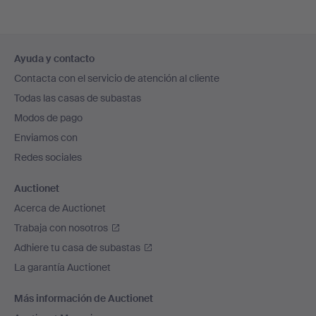
Navegación
Ayuda y contacto
en
Contacta con el servicio de atención al cliente
el
Todas las casas de subastas
pie
Modos de pago
de
Enviamos con
página
Redes sociales
Auctionet
Acerca de Auctionet
Trabaja con nosotros
Adhiere tu casa de subastas
La garantía Auctionet
Más información de Auctionet