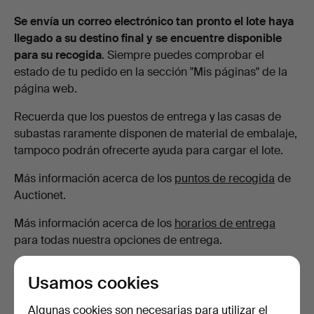
Se envía un correo electrónico tan pronto el lote haya
llegado a su destino final y se encuentre disponible
para su recogida
. Siempre puedes comprobar el
estado de tu pedido en la sección "Mis páginas" de la
página web.
Recuerda que los puestos de entrega y las casas de
subastas raramente disponen de material de embalaje,
tampoco podrán ofrecerte ayuda para cargar el lote.
Más información acerca de los
puntos de recogida
de
Auctionet.
Más información acerca de los
horarios de entrega
para todas nuestra opciones de entrega.
Usamos cookies
¿Estás buscando algo más?
Algunas cookies son necesarias para utilizar el