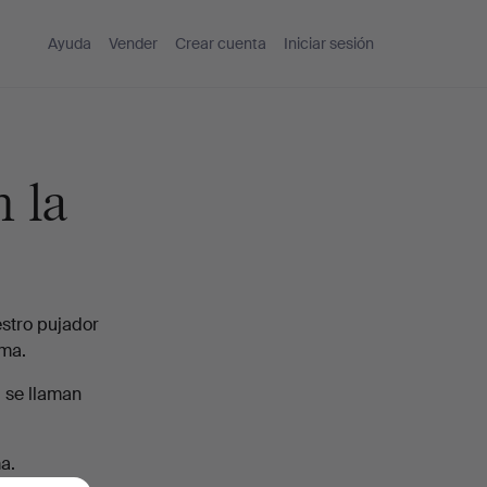
Ayuda
Vender
Crear cuenta
Iniciar sesión
 la
stro pujador
ima.
, se llaman
a.