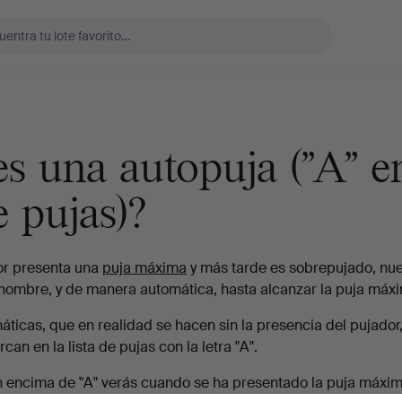
s una autopuja ("A" en
e pujas)?
r presenta una
puja máxima
y más tarde es sobrepujado, nue
u nombre, y de manera automática, hasta alcanzar la puja máx
áticas, que en realidad se hacen sin la presencia del pujador
can en la lista de pujas con la letra "A".
ón encima de "A" verás cuando se ha presentado la puja máxim