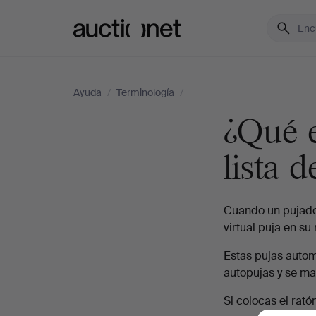
Auctionet.com
Ayuda
/
Terminología
/
¿Qué e
lista d
Cuando un pujado
virtual puja en s
Estas pujas autom
autopujas y se mar
Si colocas el rat