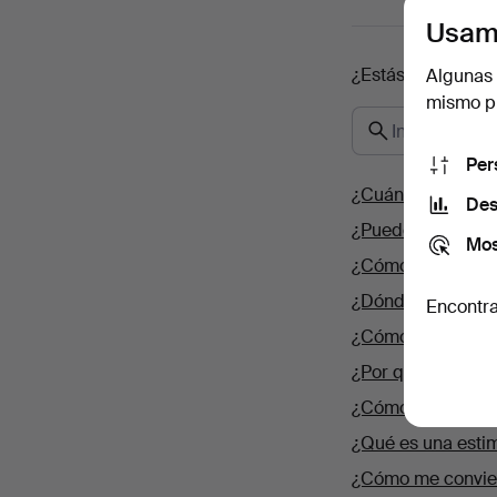
Usam
¿Estás buscando 
Algunas 
mismo pu
Per
¿Cuánto tarda el 
Des
¿Puedo seguir el
Mos
¿Cómo puedo efec
¿Dónde puedo ve
Encontra
¿Cómo sé que Auc
¿Por qué no pued
¿Cómo puedo camb
¿Qué es una esti
¿Cómo me convier