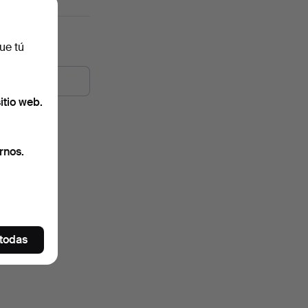
ue tú
itio web.
rnos.
 todas