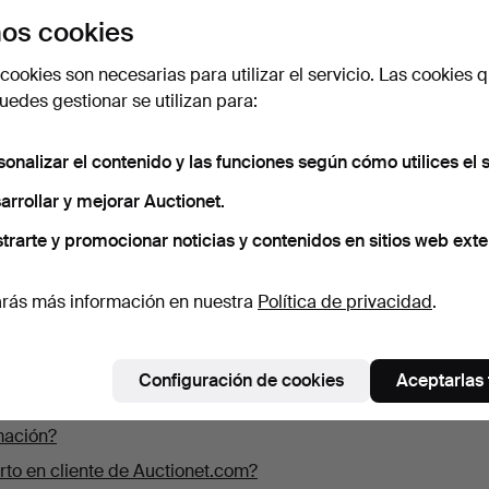
os cookies
algo más?
cookies son necesarias para utilizar el servicio. Las cookies q
edes gestionar se utilizan para:
sonalizar el contenido y las funciones según cómo utilices el s
transporte?
arrollar y mejorar Auctionet.
 envío con un número de seguimiento?
trarte y promocionar noticias y contenidos en sitios web exte
tuar el pago?
nder?
rás más información en nuestra
Política de privacidad
.
tionet ha recibido mi pago?
o completar mis datos?
Configuración de cookies
Aceptarlas
iar mis datos personales y de contacto?
mación?
to en cliente de Auctionet.com?