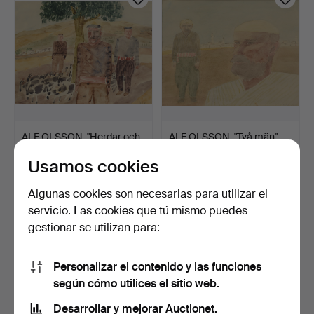
ALF OLSSON. "Herdar och
ALF OLSSON. "Två män",
getter", acuarela …
acuarela sobre pape…
Usamos cookies
12 días
12 días
Estimación
Estimación
Algunas cookies son necesarias para utilizar el
85 USD
74 USD
servicio. Las cookies que tú mismo puedes
gestionar se utilizan para:
Personalizar el contenido y las funciones
según cómo utilices el sitio web.
Desarrollar y mejorar Auctionet.