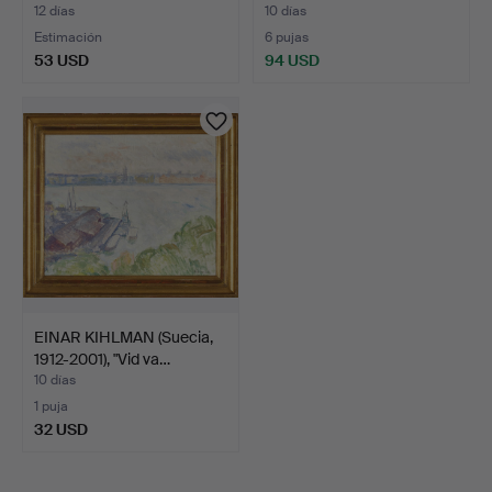
12 días
10 días
Estimación
6 pujas
53 USD
94 USD
EINAR KIHLMAN (Suecia,
1912-2001), "Vid va…
10 días
1 puja
32 USD