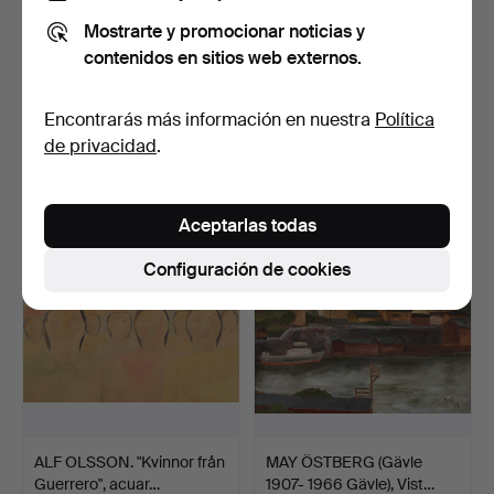
Mostrarte y promocionar noticias y
contenidos en sitios web externos.
ALF OLSSON. "Röd fjäril",
ALF OLSSON.
linograbado, fir…
"Eldblomman", linograbado,
Encontrarás más información en nuestra
Política
fir…
12 días
12 días
de privacidad
.
Estimación
Estimación
85 USD
85 USD
Aceptarlas todas
Configuración de cookies
ALF OLSSON. "Kvinnor från
MAY ÖSTBERG (Gävle
Guerrero", acuar…
1907- 1966 Gävle), Vist…