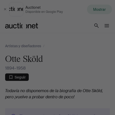
Auctionet
Mostrar
Cerrar
Disponible en Google Play
Auctionet.com
Artistas y diseñadores
/
Otte Sköld
1894–1958
Seguir
Biografia
Todavía no disponemos de la biografía de Otte Sköld,
pero ¡vuelve a probar dentro de poco!