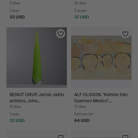
2012 Vre…
3 días
10 días
1 puja
2 pujas
32 USD
37 USD
BENGT ORUP. Jarrón, vidrio
ALF OLSSON. "Kvinnor från
artístico, Joha…
Guerrero Mexico"…
13 días
12 días
1 puja
Estimación
32 USD
64 USD