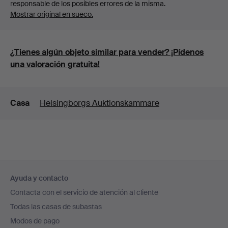
responsable de los posibles errores de la misma.
Mostrar original en sueco.
¿Tienes algún objeto similar para vender? ¡Pídenos
una valoración gratuita!
Detalles
Casa
Helsingborgs Auktionskammare
Navegación
Ayuda y contacto
en
Contacta con el servicio de atención al cliente
el
Todas las casas de subastas
pie
Modos de pago