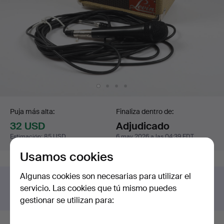
Puja
Puja más alta:
Finaliza dentro de:
32 USD
Adjudicado
Estimación
:
85 USD
6 may 2026 a las 04:39 EDT
Usamos cookies
Algunas cookies son necesarias para utilizar el
¿Tienes algún objeto similar para vender?
servicio. Las cookies que tú mismo puedes
¡Solicita una estimación gratuita!
gestionar se utilizan para: