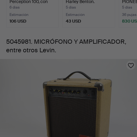
Perception 100, con
Harley Benton.
PIONEE
soporte…
950.
6 días
5 días
5 días
Estimación
Estimación
36 pujas
106 USD
43 USD
830 U
5045981. MICRÓFONO Y AMPLIFICADOR,
entre otros Levin.
Imágenes