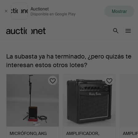
Auctionet
Mostrar
Cerrar
Disponible en Google Play
Auctionet.com
La subasta ya ha terminado, ¿pero quizás te
MICRÓFONO
interesan estos otros lotes?
Y
AMPLIFICADOR,
entre
otros
Levin.
MICRÓFONO, AKG
AMPLIFICADOR,
AMPLI