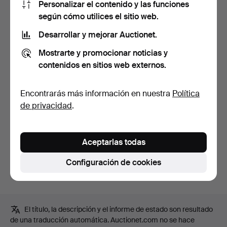
Personalizar el contenido y las funciones
Histórico de pujas
según cómo utilices el sitio web.
Desarrollar y mejorar Auctionet.
1
5 may, 04:39
32 USD
Mostrarte y promocionar noticias y
contenidos en sitios web externos.
Descripción
Micrófono Okay DM-835S, longitud aprox. 18 cm
Encontrarás más información en nuestra
Política
Cableado
de privacidad
.
Amplificador Levin Retro 10, aprox. 30 x 27 x 18 cm.
Aceptarlas todas
Informe de estado
Configuración de cookies
Estado de uso, no probados.
El título, la descripción y el informe de estado son resultado
de una traducción automática. Auctionet.com no se hace