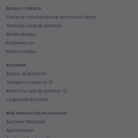
Navegación
Ayuda y contacto
en
Contacta con el servicio de atención al cliente
el
Todas las casas de subastas
pie
Modos de pago
de
Enviamos con
página
Redes sociales
Auctionet
Acerca de Auctionet
Trabaja con nosotros
Adhiere tu casa de subastas
La garantía Auctionet
Más información de Auctionet
Auctionet Magazine
App Auctionet