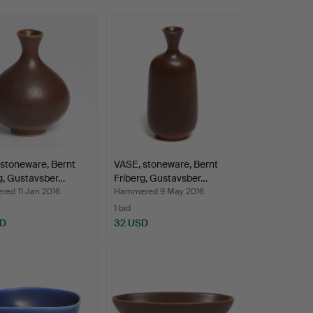
stoneware, Bernt
VASE, stoneware, Bernt
g, Gustavsber…
Friberg, Gustavsber…
ed 11 Jan 2016
Hammered 9 May 2016
1 bid
SD
32 USD