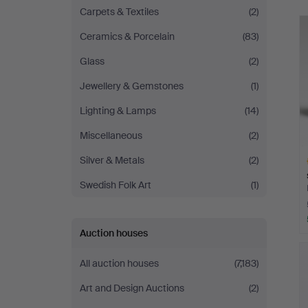
Carpets & Textiles
(2)
Ceramics & Porcelain
(83)
Glass
(2)
Jewellery & Gemstones
(1)
Lighting & Lamps
(14)
Miscellaneous
(2)
Silver & Metals
(2)
Swedish Folk Art
(1)
Auction houses
H
i
All auction houses
(7,183)
Art and Design Auctions
(2)