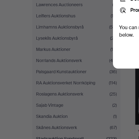
Lawrences Auctioneers
(2)
Pro
Leiflers Auktionshus
(13)
Limhamns Auktionsbyrå
(54)
You can 
below.
Lysekils Auktionsbyrå
(27)
Markus Auktioner
(19)
Norrlands Auktionsverk
(45)
Palsgaard Kunstauktioner
(36)
RA Auktionsverket Norrköping
(114)
Roslagens Auktionsverk
(25)
Sajab Vintage
(2)
Skandia Auktion
(1)
Skånes Auktionsverk
(67)
Stadsauktion Sundsvall
(223)