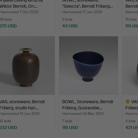
Wiktor Berndt, Orr…
"Selecta", Berndt Friberg…
Berndt
Hammered 7 Oct 2025
Hammered 17 Jan 2019
Hammer
29 bids
3 bids
15 bids
275 USD
43 USD
119 U
VAS, stoneware, Berndt
BOWL, Stoneware, Berndt
VAS
Friberg, studio han…
Friberg, Gustavsbe…
Friber
Hammered 13 Jun 2014
Hammered 24 Mar 2014
Hammer
10 bids
7 bids
4 bids
232 USD
116 USD
421 U
Highlig