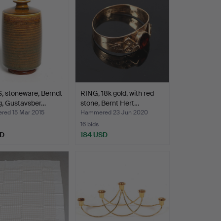
, stoneware, Berndt
RING, 18k gold, with red
g, Gustavsber…
stone, Bernt Hert…
ed 15 Mar 2015
Hammered 23 Jun 2020
16 bids
SD
184 USD
hted