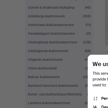
Gomér & Andersson Nyköping
(46)
Göteborgs Auktionsverk
(359)
Halmstads Auktionskammare
(73)
Handelslagret Auktionsservice
(21)
Helsingborgs Auktionskammare
(238)
Hälsinglands Auktionsverk
(68)
Höganäs Auktionsverk
(45)
We us
Höörs Auktionshall
(36)
This ser
Kalmar Auktionsverk
(292)
provide 
used to:
Karlstad Hammarö Auktionsverk
(52)
Kunst- und Auktionshaus Kleinhenz
(3)
Per
Laholms Auktionskammare
(60)
Dev