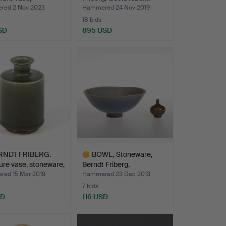
vsb…
ed 2 Nov 2023
Hammered 24 Nov 2019
18 bids
SD
895 USD
Highlighted
item
RNDT FRIBERG.
BOWL, Stoneware,
ure vase, stoneware,
Berndt Friberg,
Gustavsbe…
ed 15 Mar 2019
Hammered 23 Dec 2013
7 bids
SD
116 USD
hted
Highlighted
item