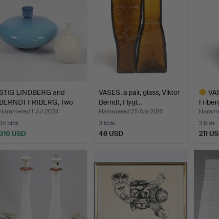
STIG LINDBERG and
VASES, a pair, glass, Viktor
VAS
BERNDT FRIBERG, Two
Berndt, Flygf…
Friber
ston…
Hammered 1 Jul 2024
Hammered 25 Apr 2016
Hammer
35 bids
3 bids
3 bids
316 USD
48 USD
211 U
Highlig
item