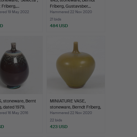
 Friberg,…
Friberg, Gustavsber…
ed 19 May 2022
Hammered 22 Nov 2020
21 bids
SD
484 USD
, stoneware, Bernt
MINIATURE VASE,
g, dated 1979.
stoneware, Berndt Friberg,
…
ed 16 May 2016
Hammered 22 Nov 2020
22 bids
SD
423 USD
hted