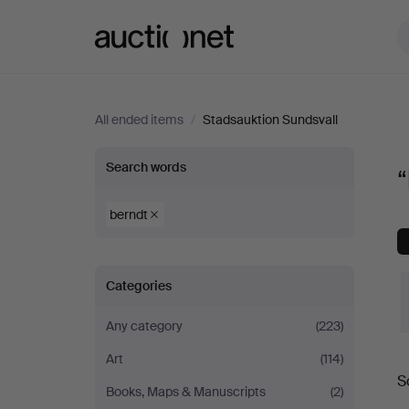
Auctionet.com
All ended items
/
Stadsauktion Sundsvall
“berndt”
Search words
“
at
berndt
Stadsauktion
Categories
Sundsvall
Any category
(223)
Art
(114)
S
a
Books, Maps & Manuscripts
(2)