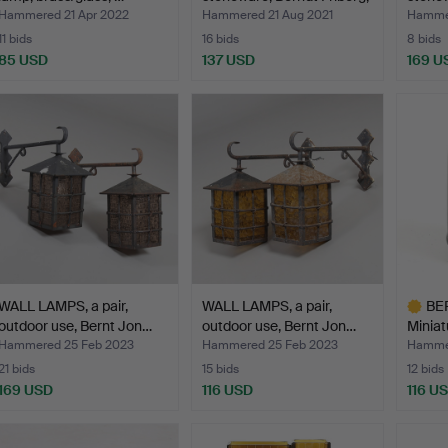
…
Gusta
Hammered 21 Apr 2022
Hammered 21 Aug 2021
Hammer
11 bids
16 bids
8 bids
85 USD
137 USD
169 U
WALL LAMPS, a pair,
WALL LAMPS, a pair,
BE
outdoor use, Bernt Jon…
outdoor use, Bernt Jon…
Miniat
…
Hammered 25 Feb 2023
Hammered 25 Feb 2023
Hammer
21 bids
15 bids
12 bids
169 USD
116 USD
116 U
Highlig
item