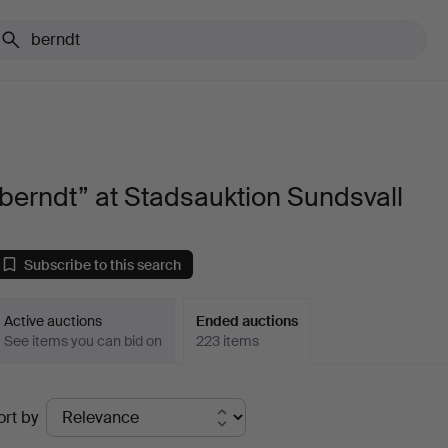
berndt” at Stadsauktion Sundsvall
Subscribe to this search
Active auctions
Ended auctions
See items you can bid on
223 items
Ended
ort by
uctions