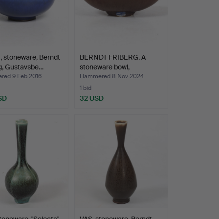
 stoneware, Berndt
BERNDT FRIBERG. A
g, Gustavsbe…
stoneware bowl,
Gustavsb…
ed 9 Feb 2016
Hammered 8 Nov 2024
1 bid
SD
32 USD
toneware, "Selecta",
VAS, stoneware, Berndt