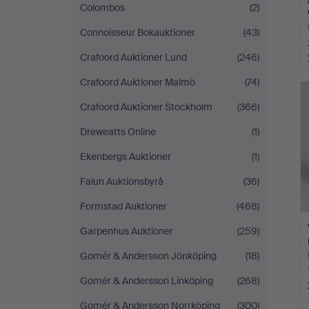
Colombos
(2)
Connoisseur Bokauktioner
(43)
Crafoord Auktioner Lund
(246)
Crafoord Auktioner Malmö
(74)
Crafoord Auktioner Stockholm
(366)
Dreweatts Online
(1)
Ekenbergs Auktioner
(1)
Falun Auktionsbyrå
(36)
Formstad Auktioner
(468)
Garpenhus Auktioner
(259)
Gomér & Andersson Jönköping
(18)
Gomér & Andersson Linköping
(268)
Gomér & Andersson Norrköping
(300)