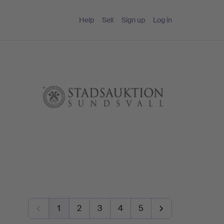
Help
Sell
Sign up
Log in
1
2
3
4
5