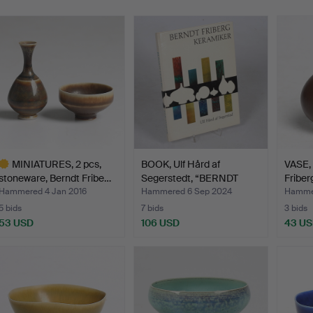
MINIATURES, 2 pcs,
BOOK, Ulf Hård af
VASE, 
stoneware, Berndt Fribe…
Segerstedt, “BERNDT
Friber
FRIB…
Hammered 4 Jan 2016
Hammered 6 Sep 2024
Hammer
5 bids
7 bids
3 bids
53 USD
106 USD
43 U
ighlighted
tem