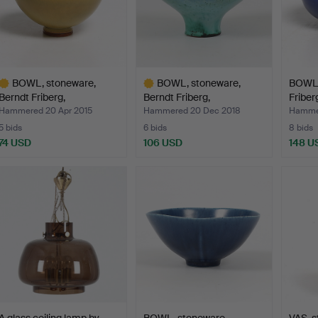
BOWL, stoneware,
BOWL, stoneware,
BOWL,
Berndt Friberg,
Berndt Friberg,
Friber
Gustavsbe…
Gustavsbe…
Hammered 20 Apr 2015
Hammered 20 Dec 2018
Hammer
5 bids
6 bids
8 bids
74 USD
106 USD
148 U
ighlighted
Highlighted
tem
item
A glass ceiling lamp by
BOWL, stoneware,
VAS, s