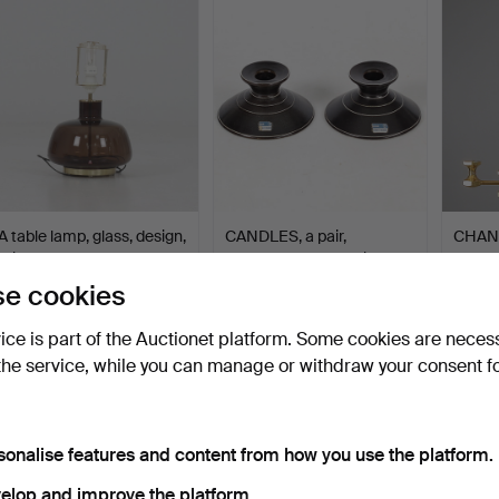
item
A table lamp, glass, design,
CANDLES, a pair,
CHAND
Wiktor Berndt…
stoneware, Bernt Friberg,…
Bernt 
Hammered 22 Jul 2025
Hammered 15 Sep 2022
Hammer
e cookies
4 bids
1 bid
8 bids
48 USD
32 USD
148 U
vice is part of the Auctionet platform. Some cookies are neces
the service, while you can manage or withdraw your consent f
sonalise features and content from how you use the platform.
elop and improve the platform.