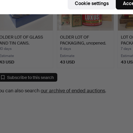
Cookie settings
Acce
OLDER LOT OF GLASS
OLDER LOT OF
LOT O
AND TIN CANS.
PACKAGING, unopened.
PACK
10 days
8 days
7 days
Estimate
Estimate
Estima
43 USD
43 USD
43 U
Subscribe to this search
ou can also search
our archive of ended auctions
.