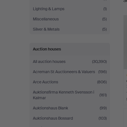
S
a
Lighting & Lamps
(1)
Miscellaneous
(5)
Silver & Metals
(5)
Auction houses
All auction houses
(30,390)
Acreman St Auctioneers & Valuers
(196)
Arce Auctions
(806)
Auktionsfirma Kenneth Svensson i
(161)
Kalmar
H
Auktionshaus Blank
(99)
i
Auktionshaus Bossard
(103)