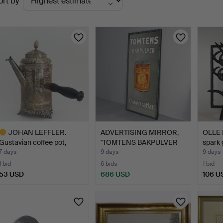
ort by
uctions
JOHAN LEFFLER.
ADVERTISING MIRROR,
OLLE
Gustavian coffee pot,
"TOMTENS BAKPULVER
spark 
silve…
Oöv…
7 days
9 days
9 days
1 bid
6 bids
1 bid
53 USD
686 USD
106 U
ighlighted
tem