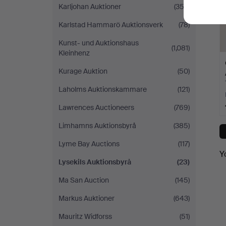
Karljohan Auktioner
(352)
Karlstad Hammarö Auktionsverk
(78)
Kunst- und Auktionshaus
(1,081)
Kleinhenz
Kurage Auktion
(50)
Laholms Auktionskammare
(121)
Lawrences Auctioneers
(769)
Limhamns Auktionsbyrå
(385)
Lyme Bay Auctions
(117)
Y
Lysekils Auktionsbyrå
(23)
Ma San Auction
(145)
Markus Auktioner
(643)
Mauritz Widforss
(51)