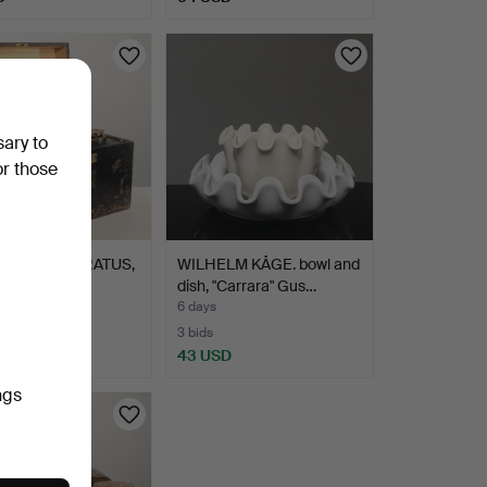
sary to
or those
TION APPARATUS,
WILHELM KÅGE. bowl and
hlmuth & Co.
dish, "Carrara" Gus…
6 days
te
3 bids
SD
43 USD
ngs