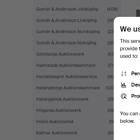
Gomér & Andersson Jönköping
(408)
Gomér & Andersson Linköping
(355)
We us
Gomér & Andersson Norrköping
(235)
This ser
Gomér & Andersson Nyköping
(269)
provide 
Göteborgs Auktionsverk
(522)
used to:
Halmstads Auktionskammare
(724)
Per
Handelslagret Auktionsservice
(306)
Dev
Helsingborgs Auktionskammare
(1,037)
Pro
Hälsinglands Auktionsverk
(283)
Höganäs Auktionsverk
(289)
You can 
below.
Höörs Auktionshall
(197)
Kalmar Auktionsverk
(574)