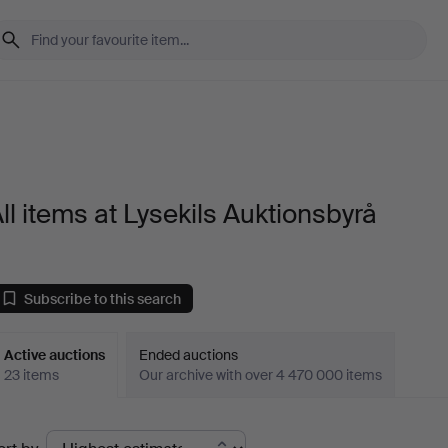
ll items at Lysekils Auktionsbyrå
Subscribe to this search
Active auctions
Ended auctions
23 items
Our archive with over 4 470 000 items
ctive