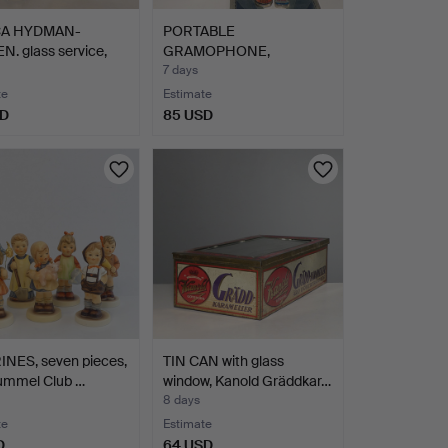
CA HYDMAN-
PORTABLE
N. glass service,
GRAMOPHONE,
Columbia No 202.
7 days
te
Estimate
SD
85 USD
INES, seven pieces,
TIN CAN with glass
Hummel Club …
window, Kanold Gräddkar…
8 days
te
Estimate
D
64 USD