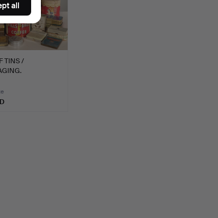
pt all
F TINS /
AGING.
te
SD