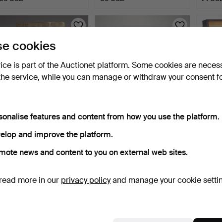
e cookies
vice is part of the Auctionet platform. Some cookies are neces
the service, while you can manage or withdraw your consent f
sonalise features and content from how you use the platform.
WOODEN BOX, "Pellerins
TIN BOXES, 2 pcs.
INDUC
margarin" Gothenbur…
G. Wo
elop and improve the platform.
6 days
7 days
8 days
mote news and content to you on external web sites.
Estimate
Estimate
Estima
53 USD
53 USD
53 U
read more in our
privacy policy
and manage your cookie setti