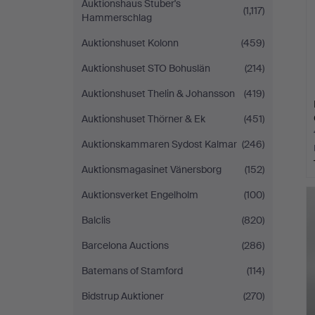
Auktionshaus Stuber's
(1,117)
Hammerschlag
Auktionshuset Kolonn
(459)
Auktionshuset STO Bohuslän
(214)
Auktionshuset Thelin & Johansson
(419)
Auktionshuset Thörner & Ek
(451)
Auktionskammaren Sydost Kalmar
(246)
Auktionsmagasinet Vänersborg
(152)
Auktionsverket Engelholm
(100)
Balclis
(820)
Barcelona Auctions
(286)
Batemans of Stamford
(114)
Bidstrup Auktioner
(270)