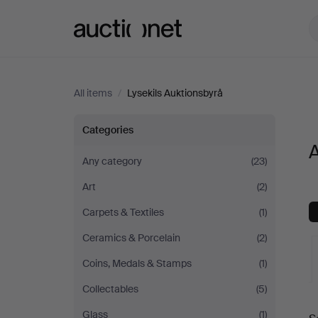
Auctionet.com
All items
/
Lysekils Auktionsbyrå
All
Categories
A
items
Any category
(23)
Art
(2)
at
Carpets & Textiles
(1)
Lysekils
Ceramics & Porcelain
(2)
Auktionsbyrå
Coins, Medals & Stamps
(1)
Collectables
(5)
A
Glass
(1)