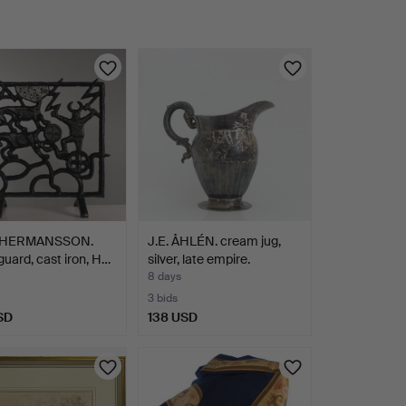
 HERMANSSON.
J.E. ÅHLÉN. cream jug,
guard, cast iron, H…
silver, late empire.
8 days
3 bids
SD
138 USD