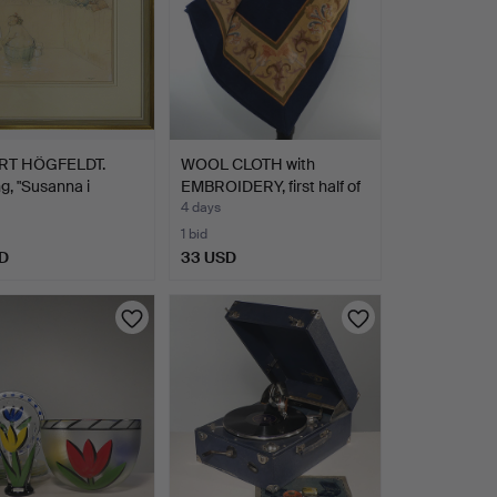
RT HÖGFELDT.
WOOL CLOTH with
g, "Susanna i
EMBROIDERY, first half of
…
…
4 days
1 bid
D
33 USD