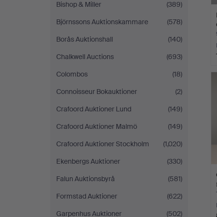
Bishop & Miller
(389)
Björnssons Auktionskammare
(578)
Borås Auktionshall
(140)
Chalkwell Auctions
(693)
Colombos
(18)
Connoisseur Bokauktioner
(2)
Crafoord Auktioner Lund
(149)
Crafoord Auktioner Malmö
(149)
Crafoord Auktioner Stockholm
(1,020)
Ekenbergs Auktioner
(330)
Falun Auktionsbyrå
(581)
Formstad Auktioner
(622)
Garpenhus Auktioner
(502)