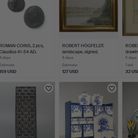
ROMAN COINS, 2 pcs,
ROBERT HÖGFELDT.
ROBE
Claudius 41-54 AD.
landscape, signed.
drawin
badet
4 days
6 days
5 days
Estimate
Estimate
1 bid
159 USD
127 USD
32 US