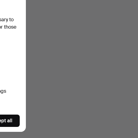
sary to
or those
ngs
pt all