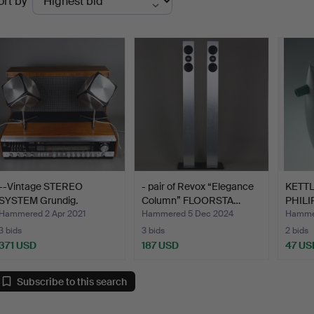
ort by
uctions
--Vintage STEREO
- pair of Revox “Elegance
KETTLE
SYSTEM Grundig.
Column” FLOORSTA…
PHILI
Hammered 2 Apr 2021
Hammered 5 Dec 2024
Hammer
3 bids
3 bids
2 bids
371 USD
187 USD
47 US
Subscribe to this search