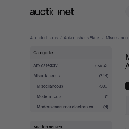
Auctionet.com
All ended items
/
Auktionshaus Blank
/
Miscellaneo
Modern
Categories
consumer
Any category
(17,953)
Miscellaneous
(344)
electronics
Miscellaneous
(339)
at
Modern Tools
(1)
Auktionshaus
Modern consumer electronics
(4)
Blank
Auction houses