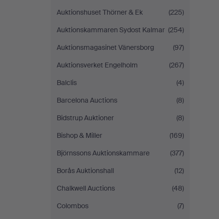
Auktionshuset Thörner & Ek
(225)
Auktionskammaren Sydost Kalmar
(254)
Auktionsmagasinet Vänersborg
(97)
Auktionsverket Engelholm
(267)
Balclis
(4)
Barcelona Auctions
(8)
Bidstrup Auktioner
(8)
Bishop & Miller
(169)
Björnssons Auktionskammare
(377)
Borås Auktionshall
(12)
Chalkwell Auctions
(48)
Colombos
(7)