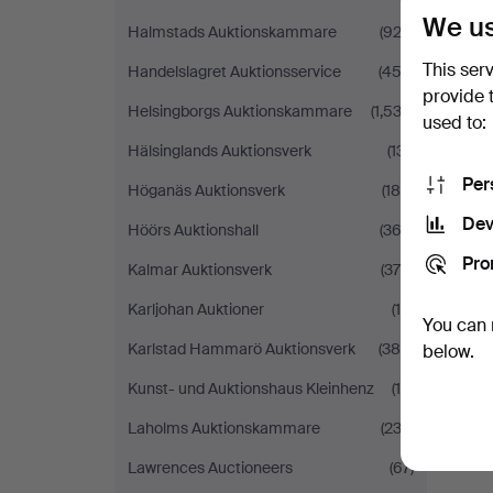
We us
Halmstads Auktionskammare
(923)
This ser
Handelslagret Auktionsservice
(452)
provide 
Helsingborgs Auktionskammare
(1,533)
used to:
Hälsinglands Auktionsverk
(131)
Per
Höganäs Auktionsverk
(186)
Dev
Höörs Auktionshall
(362)
Pro
Kalmar Auktionsverk
(378)
Karljohan Auktioner
(10)
You can 
Karlstad Hammarö Auktionsverk
(385)
below.
Kunst- und Auktionshaus Kleinhenz
(19)
Laholms Auktionskammare
(233)
Lawrences Auctioneers
(67)