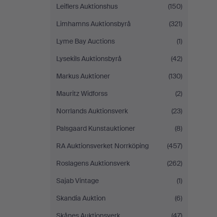
Leiflers Auktionshus
(150)
Limhamns Auktionsbyrå
(321)
Lyme Bay Auctions
(1)
Lysekils Auktionsbyrå
(42)
Markus Auktioner
(130)
Mauritz Widforss
(2)
Norrlands Auktionsverk
(23)
Palsgaard Kunstauktioner
(8)
RA Auktionsverket Norrköping
(457)
Roslagens Auktionsverk
(262)
Sajab Vintage
(1)
Skandia Auktion
(6)
Skånes Auktionsverk
(47)