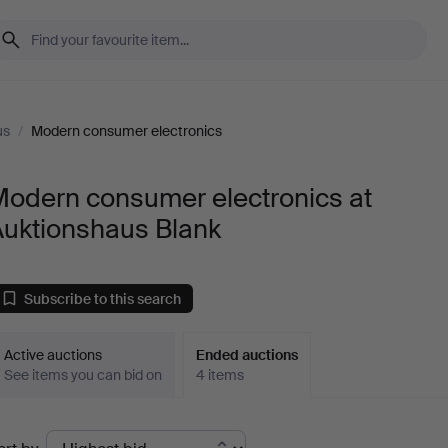
us
/
Modern consumer electronics
Modern consumer electronics at
Auktionshaus Blank
Subscribe to this search
Active auctions
Ended auctions
See items you can bid on
4 items
Ended