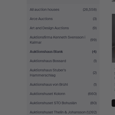
S
a
All auction houses
(26,558)
Arce Auctions
(3)
Art and Design Auctions
(9)
Auktionsfirma Kenneth Svensson i
(99)
Kalmar
Auktionshaus Blank
(4)
Auktionshaus Bossard
(1)
Auktionshaus Stuber's
(2)
Hammerschlag
Auktionshaus von Brühl
(1)
Auktionshuset Kolonn
(660)
Auktionshuset STO Bohuslän
(80)
Auktionshuset Thelin & Johansson
(1,092)