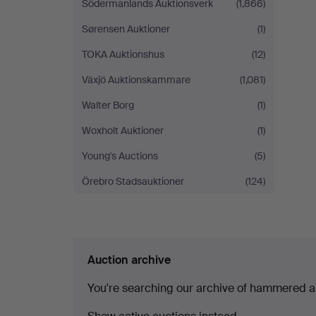
Södermanlands Auktionsverk
(1,866)
Sørensen Auktioner
(1)
TOKA Auktionshus
(12)
Växjö Auktionskammare
(1,081)
Walter Borg
(1)
Woxholt Auktioner
(1)
Young's Auctions
(5)
Örebro Stadsauktioner
(124)
Auction archive
You're searching our archive of hammered a