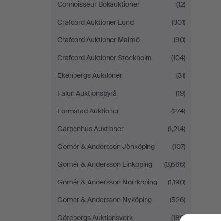
Connoisseur Bokauktioner
(12)
Crafoord Auktioner Lund
(301)
Crafoord Auktioner Malmö
(90)
Crafoord Auktioner Stockholm
(104)
Ekenbergs Auktioner
(31)
Falun Auktionsbyrå
(19)
Formstad Auktioner
(274)
Garpenhus Auktioner
(1,214)
Gomér & Andersson Jönköping
(107)
Gomér & Andersson Linköping
(3,666)
Gomér & Andersson Norrköping
(1,190)
Gomér & Andersson Nyköping
(526)
Göteborgs Auktionsverk
(189)