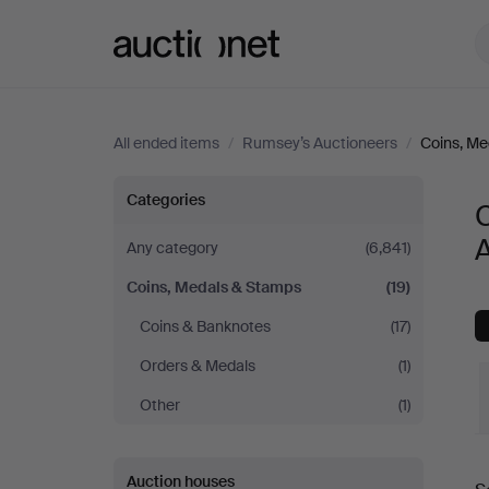
Auctionet.com
All ended items
/
Rumsey’s Auctioneers
/
Coins, Me
Coins,
Categories
Medals
Any category
(6,841)
Coins, Medals & Stamps
(19)
&
Coins & Banknotes
(17)
Stamps
Orders & Medals
(1)
at
Other
(1)
Rumsey’s
Auction houses