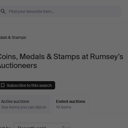
dals & Stamps
Coins, Medals & Stamps at Rumsey’s
Auctioneers
Subscribe to this search
Active auctions
Ended auctions
See items you can bid on
19 items
Ended