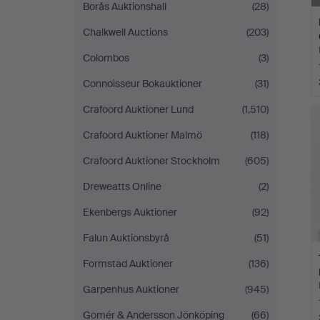
Borås Auktionshall
(28)
Chalkwell Auctions
(203)
Colombos
(3)
Connoisseur Bokauktioner
(31)
Crafoord Auktioner Lund
(1,510)
Crafoord Auktioner Malmö
(118)
Crafoord Auktioner Stockholm
(605)
Dreweatts Online
(2)
Ekenbergs Auktioner
(92)
Falun Auktionsbyrå
(51)
Formstad Auktioner
(136)
Garpenhus Auktioner
(945)
Gomér & Andersson Jönköping
(66)