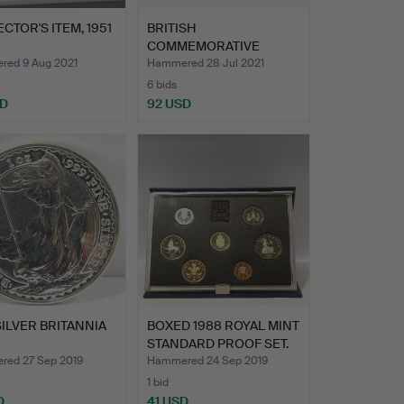
CTOR'S ITEM, 1951
BRITISH
COMMEMORATIVE
COINS, BOXED.
ed 9 Aug 2021
Hammered 28 Jul 2021
6 bids
SD
92 USD
SILVER BRITANNIA
BOXED 1988 ROYAL MINT
STANDARD PROOF SET.
ed 27 Sep 2019
Hammered 24 Sep 2019
1 bid
D
41 USD