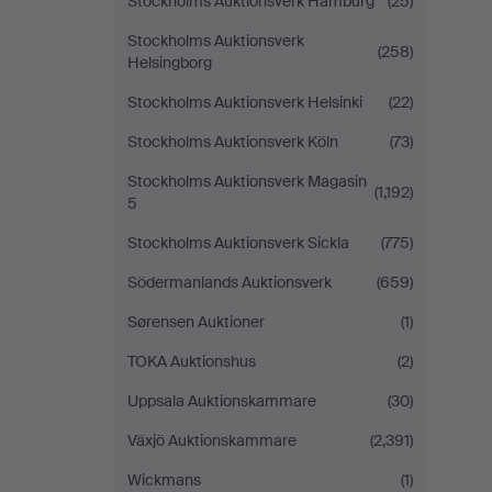
Stockholms Auktionsverk Hamburg
(25)
Stockholms Auktionsverk
(258)
Helsingborg
Stockholms Auktionsverk Helsinki
(22)
Stockholms Auktionsverk Köln
(73)
Stockholms Auktionsverk Magasin
(1,192)
5
Stockholms Auktionsverk Sickla
(775)
Södermanlands Auktionsverk
(659)
Sørensen Auktioner
(1)
TOKA Auktionshus
(2)
Uppsala Auktionskammare
(30)
Växjö Auktionskammare
(2,391)
Wickmans
(1)