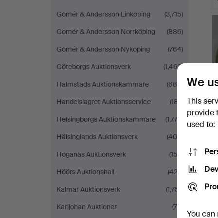
Gomér & Andersson Linköping
(3,715)
Gomér & Andersson Norrköping
(886)
Gomér & Andersson Nyköping
(764)
Göteborgs Auktionsverk
(1,463)
We us
Halmstads Auktionskammare
(684)
This ser
Handelslagret Auktionsservice
(187)
provide 
Helsingborgs Auktionskammare
(1,773)
used to:
Hälsinglands Auktionsverk
(400)
Per
Höganäs Auktionsverk
(153)
Dev
Höörs Auktionshall
(422)
Pro
Kalmar Auktionsverk
(1,751)
Karljohan Auktioner
(79)
You can 