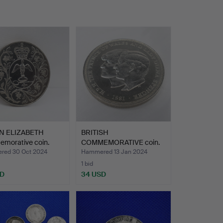
N ELIZABETH
BRITISH
morative coin.
COMMEMORATIVE coin.
ed 30 Oct 2024
Hammered 13 Jan 2024
1 bid
SD
34 USD