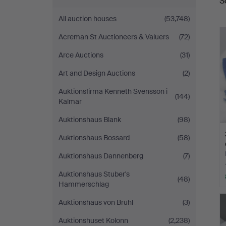
S
a
Auctioneers
All auction houses
(53,748)
Acreman St Auctioneers & Valuers
(72)
Arce Auctions
(31)
Art and Design Auctions
(2)
Auktionsfirma Kenneth Svensson i
(144)
Kalmar
Auktionshaus Blank
(98)
Auktionshaus Bossard
(58)
Auktionshaus Dannenberg
(7)
Auktionshaus Stuber's
(48)
Hammerschlag
Auktionshaus von Brühl
(3)
Auktionshuset Kolonn
(2,238)