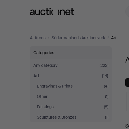
Auctionet.com
All items
/
Södermanlands Auktionsverk
/
Art
Art
Categories
at
Any category
(222)
Art
(14)
Södermanlands
Engravings & Prints
(4)
Auktionsverk
Other
(1)
Paintings
(8)
Sculptures & Bronzes
(1)
A
S