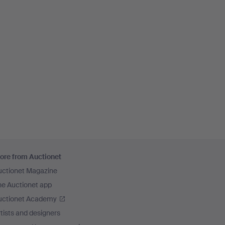
ore from Auctionet
uctionet Magazine
he Auctionet app
uctionet Academy
tists and designers