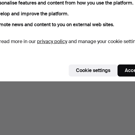
sonalise features and content from how you use the platform.
Subscribe to this search
elop and improve the platform.
mote news and content to you on external web sites.
ou can also search
our archive of ended auctions
.
read more in our
privacy policy
and manage your cookie setti
Cookie settings
Acce