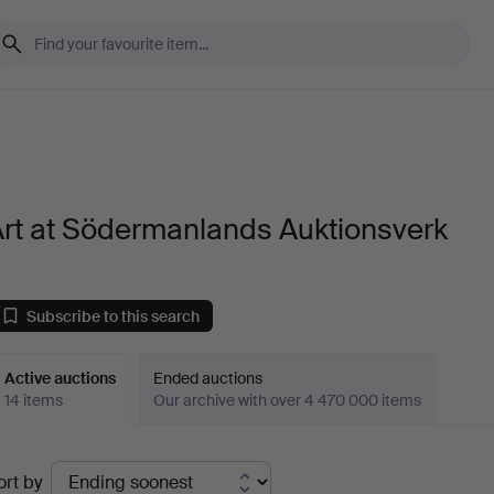
Art at Södermanlands Auktionsverk
Subscribe to this search
Active auctions
Ended auctions
14 items
Our archive with over 4 470 000 items
ctive
ort by