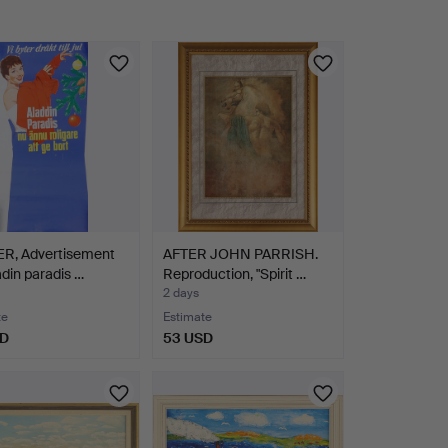
R, Advertisement
AFTER JOHN PARRISH.
ladin paradis …
Reproduction, "Spirit …
2 days
te
Estimate
SD
53 USD