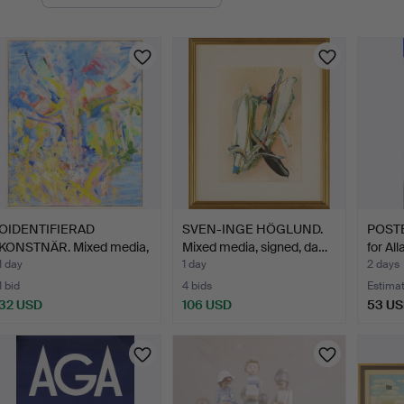
uctions
OIDENTIFIERAD
SVEN-INGE HÖGLUND.
POSTE
KONSTNÄR. Mixed media,
Mixed media, signed, da…
for Al
signe…
1 day
1 day
2 days
1 bid
4 bids
Estima
32 USD
106 USD
53 U