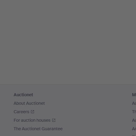
Auctionet
M
About Auctionet
A
Careers
T
For auction houses
A
The Auctionet Guarantee
Ar