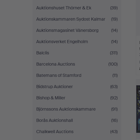
Auktionshuset Thörner & Ek
(39)
Auktionskammaren Sydost Kalmar
(19)
Auktionsmagasinet Vänersborg
(14)
Auktionsverket Engelholm
(14)
Balclis
(311)
Barcelona Auctions
(100)
Batemans of Stamford
(11)
Bidstrup Auktioner
(63)
Bishop & Miller
(92)
Björnssons Auktionskammare
(91)
Borås Auktionshall
(16)
Chalkwell Auctions
(43)