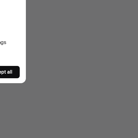
ngs
pt all