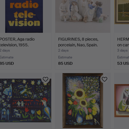
POSTER, Aga radio
FIGURINES, 8 pieces,
HERMA
television, 1955.
porcelain, Nao, Spain.
on can
2 days
2 days
3 days
Estimate
Estimate
Estima
85 USD
85 USD
53 U