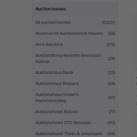
a
Auction houses
All auction houses
(5,627)
Acreman St Auctioneers & Valuers
(28)
Arce Auctions
(175)
Auktionsfirma Kenneth Svensson i
(29)
Kalmar
Auktionshaus Blank
(23)
Auktionshaus Bossard
(28)
Auktionshaus Stuber's
(87)
Hammerschlag
Auktionshuset Kolonn
(77)
Auktionshuset STO Bohuslän
(40)
Auktionshuset Thelin & Johansson
(66)