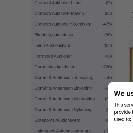
Crafoord Auktioner Lund
(21)
Crafoord Auktioner Malmö
(22)
Crafoord Auktioner Stockholm
(475)
Ekenbergs Auktioner
(69)
Falun Auktionsbyrå
(122)
Formstad Auktioner
(113)
Garpenhus Auktioner
(220)
Gomér & Andersson Jönköping
(59)
Gomér & Andersson Linköping
(65)
We us
Gomér & Andersson Norrköping
(32)
This ser
Gomér & Andersson Nyköping
(81)
provide 
used to:
Göteborgs Auktionsverk
(112)
Halmstads Auktionskammare
(177)