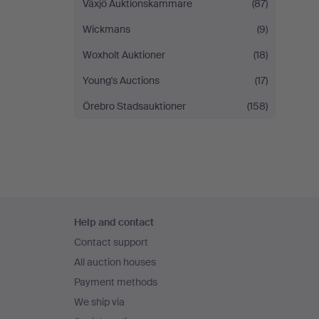
Växjö Auktionskammare
(87)
Wickmans
(9)
Woxholt Auktioner
(18)
Young's Auctions
(17)
Örebro Stadsauktioner
(158)
Footer
Help and contact
navigation
Contact support
All auction houses
Payment methods
We ship via