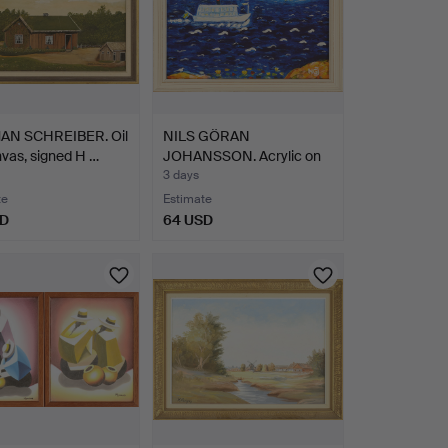
N SCHREIBER. Oil
NILS GÖRAN
vas, signed H …
JOHANSSON. Acrylic on
canvas bo…
3 days
te
Estimate
SD
64 USD