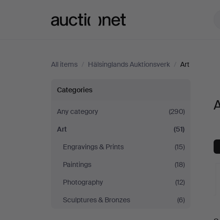
Auctionet.com
All items
/
Hälsinglands Auktionsverk
/
Art
Art
Categories
A
at
Any category
(290)
Art
(51)
Hälsinglands
Engravings & Prints
(15)
Auktionsverk
Paintings
(18)
Photography
(12)
Sculptures & Bronzes
(6)
A