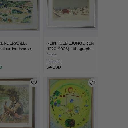
 CERDERWALL.
REINHOLD LJUNGGREN
olour, landscape,
(1920-2006). Lithograph…
4 days
Estimate
D
64 USD