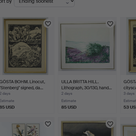
ort by
uctions
GÖSTA BOHM. Linocut,
ULLA BRITTA HILL.
GÖSTA
"Stenberg" signed, da…
Lithograph, 30/130, hand…
citysc
2 days
2 days
3 days
Estimate
Estimate
Estima
85 USD
85 USD
53 U