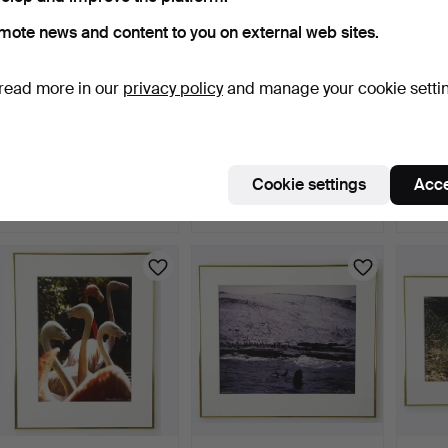
mote news and content to you on external web sites.
read more in our
privacy policy
and manage your cookie setti
SVEN GILLSÄTER (1921–
SVEN GILLSÄTER (1921–
SVEN 
2001). photograph, "M…
2001). Photograph, "F…
2001).
8 days
8 days
8 days
Cookie settings
Acce
Estimate
Estimate
2 bids
106 USD
53 USD
53 U