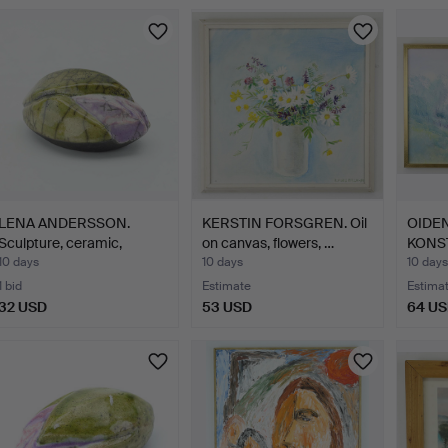
LENA ANDERSSON.
KERSTIN FORSGREN. Oil
OIDEN
Sculpture, ceramic,
on canvas, flowers, …
KONST
beetle…
canva
10 days
10 days
10 days
1 bid
Estimate
Estima
32 USD
53 USD
64 U