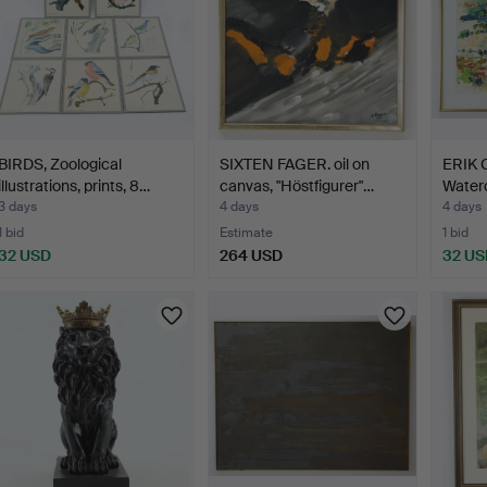
BIRDS, Zoological
SIXTEN FAGER. oil on
ERIK
illustrations, prints, 8…
canvas, "Höstfigurer"…
Waterc
s…
3 days
4 days
4 days
1 bid
Estimate
1 bid
32 USD
264 USD
32 US