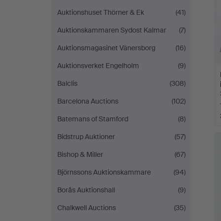
Auktionshuset Thörner & Ek
(41)
Auktionskammaren Sydost Kalmar
(7)
Auktionsmagasinet Vänersborg
(16)
Auktionsverket Engelholm
(9)
Balclis
(308)
Barcelona Auctions
(102)
Batemans of Stamford
(8)
Bidstrup Auktioner
(57)
Bishop & Miller
(67)
Björnssons Auktionskammare
(94)
Borås Auktionshall
(9)
Chalkwell Auctions
(35)