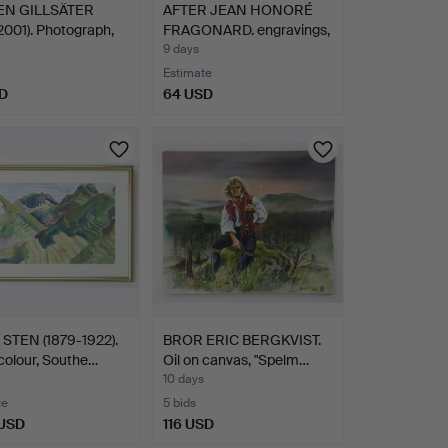
EN GILLSÄTER
AFTER JEAN HONORÉ
2001). Photograph,
FRAGONARD. engravings,
2…
9 days
Estimate
D
64 USD
hted
STEN (1879-1922).
BROR ERIC BERGKVIST.
colour, Southe…
Oil on canvas, "Spelm…
10 days
te
5 bids
 USD
116 USD