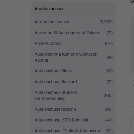
S
a
Auction houses
All auction houses
(6,020)
Acreman St Auctioneers & Valuers
(21)
Arce Auctions
(177)
Auktionsfirma Kenneth Svensson i
(34)
Kalmar
Auktionshaus Blank
(20)
Auktionshaus Bossard
(21)
Auktionshaus Stuber's
(106)
Hammerschlag
Auktionshuset Kolonn
(86)
Auktionshuset STO Bohuslän
(40)
Auktionshuset Thelin & Johansson
(62)