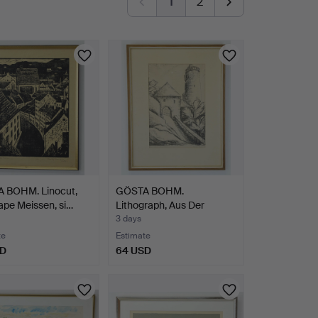
1
2
 BOHM. Linocut,
GÖSTA BOHM.
ape Meissen, si…
Lithograph, Aus Der
Bautzen, s…
3 days
te
Estimate
SD
64 USD