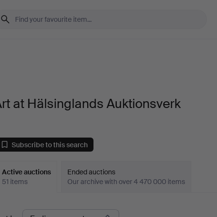
rt at Hälsinglands Auktionsverk
Subscribe to this search
Active auctions
Ended auctions
51 items
Our archive with over 4 470 000 items
ctive