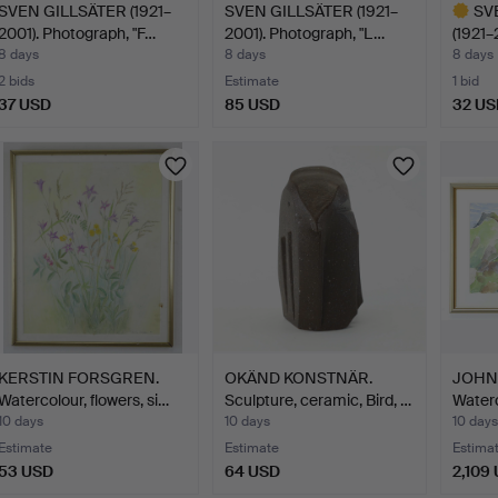
SVEN GILLSÄTER (1921–
SVEN GILLSÄTER (1921–
SV
2001). Photograph, "F…
2001). Photograph, "L…
(1921–
"K…
8 days
8 days
8 days
2 bids
Estimate
1 bid
37 USD
85 USD
32 US
Highlig
item
KERSTIN FORSGREN.
OKÄND KONSTNÄR.
JOHN 
Watercolour, flowers, si…
Sculpture, ceramic, Bird, …
Water
10 days
10 days
10 days
Estimate
Estimate
Estima
53 USD
64 USD
2,109