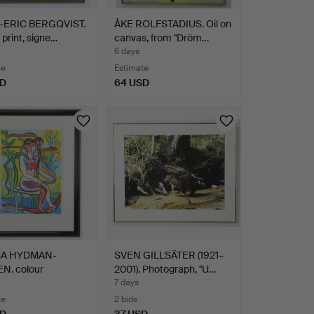
ERIC BERGQVIST.
ÅKE ROLFSTADIUS. Oil on
, print, signe…
canvas, from "Dröm…
6 days
te
Estimate
SD
64 USD
CA HYDMAN-
SVEN GILLSÄTER (1921–
N. colour
2001). Photograph, "U…
raph, …
7 days
te
2 bids
SD
37 USD