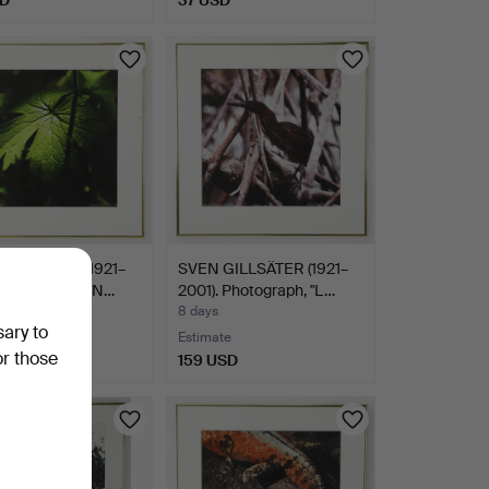
GILLSÄTER (1921–
SVEN GILLSÄTER (1921–
 Photograph, "N…
2001). Photograph, "L…
8 days
sary to
Estimate
or those
D
159 USD