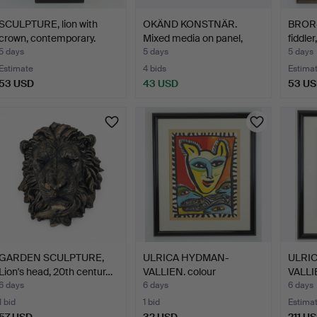
SCULPTURE, lion with
OKÄND KONSTNÄR.
BROR-
crown, contemporary.
Mixed media on panel,
fiddler
unsi…
5 days
5 days
5 days
Estimate
4 bids
Estima
53 USD
43 USD
53 U
GARDEN SCULPTURE,
ULRICA HYDMAN-
ULRI
Lion's head, 20th centur…
VALLIEN. colour
VALLIE
lithograph, …
lithog
6 days
6 days
6 days
1 bid
1 bid
Estima
57 USD
32 USD
211 U