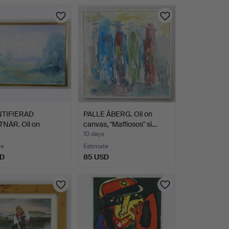
TIFIERAD
PALLE ÅBERG. Oil on
NÄR. Oil on
canvas, "Maffiosos" si…
s, Lan…
10 days
te
Estimate
SD
85 USD