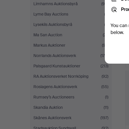
Limhamns Auktionsbyrå
(95)
Pro
Lyme Bay Auctions
(2)
Lysekils Auktionsbyrå
(2)
You can 
below.
Ma San Auction
(21)
Markus Auktioner
(97)
Norrlands Auktionsverk
(178)
Palsgaard Kunstauktioner
(213)
RA Auktionsverket Norrköping
(92)
Roslagens Auktionsverk
(55)
Rumsey’s Auctioneers
(1)
Skandia Auktion
(11)
Skånes Auktionsverk
(197)
Stadsauktion Sundsvall
(92)