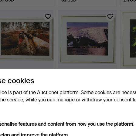
SVEN GILLSÄTER (1921–
SVEN GILLSÄTER (1921–
SVEN 
e cookies
2001). Photograph, "H…
2001). Photograph, "A…
2001).
8 days
8 days
8 days
vice is part of the Auctionet platform. Some cookies are neces
Estimate
Estimate
1 bid
the service, while you can manage or withdraw your consent f
106 USD
106 USD
32 US
sonalise features and content from how you use the platform.
elop and improve the platform.