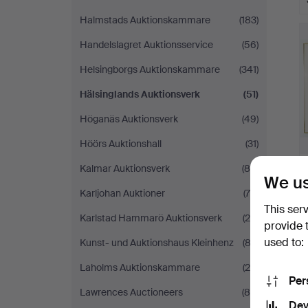
Halmstads Auktionskammare
(183)
Handelslagret Auktionsservice
(56)
Helsingborgs Auktionskammare
(341)
Hälsinglands Auktionsverk
(51)
Höganäs Auktionsverk
(49)
Höörs Auktionshall
(31)
Kalmar Auktionsverk
(89)
We us
Karljohan Auktioner
(76)
This ser
Karlstad Hammarö Auktionsverk
(25)
provide 
used to:
Kunst- und Auktionshaus Kleinhenz
(82)
Laholms Auktionskammare
(25)
Per
Lawrences Auctioneers
(80)
Dev