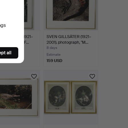
ngs
GILLSÄTER (1921–
SVEN GILLSÄTER (1921–
 Photograph, "F…
2001). photograph, "M…
8 days
pt all
Estimate
SD
159 USD